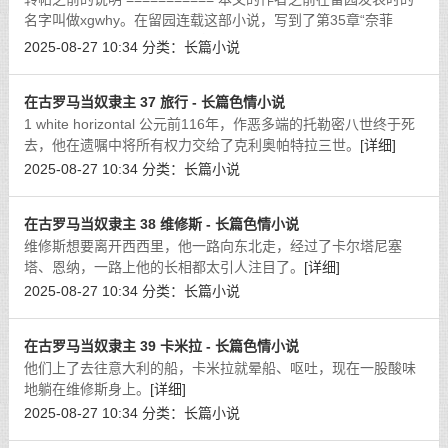
名字叫做xgwhy。在留园连载这部小说，写到了第35章“奈菲
莉”。后来他删掉了所有的文章，跑去收费网站 uaa.com发文。
2025-08-27 10:34
分类：
长篇小说
我从来没上过那个网站，但在google搜
[详细]
在古罗马当奴隶主 37 旅行 - 长篇色情小说
1 white horizontal 公元前116年，作恶多端的托勒密八世终于死
去，他在遗嘱中将所有权力交给了克利奥帕特拉三世。
[详细]
2025-08-27 10:34
分类：
长篇小说
在古罗马当奴隶主 38 维修斯 - 长篇色情小说
维修斯想要离开西西里，他一路向东北走，经过了卡尔塔尼塞
塔、恩纳，一路上他的长相都太引人注目了。
[详细]
2025-08-27 10:34
分类：
长篇小说
在古罗马当奴隶主 39 卡米拉 - 长篇色情小说
他们上了去往意大利的船，卡米拉就晕船、呕吐，现在一股酸味
地躺在维修斯身上。
[详细]
2025-08-27 10:34
分类：
长篇小说