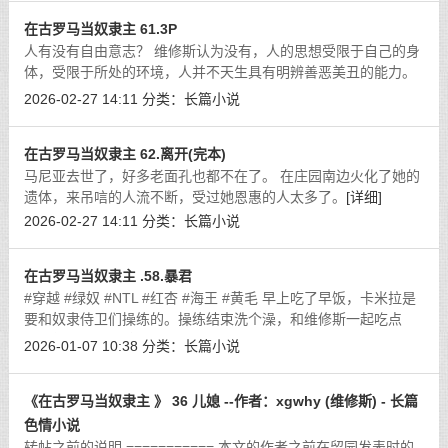
在古罗马当奴隶主 61.3P
人有没有自由意志？ 维修斯认为没有，人的思想受限于自己的身
体，受限于所处的环境，人并不天生具有明辨善恶美丑的能力。
[详细]
2026-02-27 14:11
分类：
长篇小说
在古罗马当奴隶主 62.离开(完本)
马尼亚去世了，好多老面孔也都不在了。 在庄园南边火化了她的
遗体，来吊唁的人流不断，受过她恩惠的人太多了。
[详细]
2026-02-27 14:11
分类：
长篇小说
在古罗马当奴隶主 .58.暴君
#穿越 #绿奴 #NTL #红杏 #海王 #黄毛 早上吃了早饭，卡米拉是
要和奴隶侍卫们操练的。操练结束洗个澡，和维修斯一起吃点
心，然后下午就缠着他玩。
[详细]
2026-01-07 10:38
分类：
长篇小说
《在古罗马当奴隶主 》 36 儿媳 --作者：xgwhy (维修斯) - 长篇
色情小说
转帖之前的说明 =========== 本文的作者之前在留园发表时的