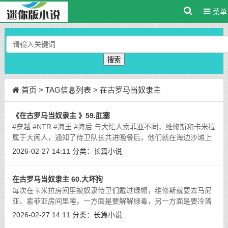
菜单
搜索
首页
> TAG信息列表 > 在古罗马当奴隶主
《在古罗马当奴隶主 》59.肛塞
#穿越 #NTR #海王 #海后 与大忙人索菲亚不同，维修斯和卡米拉
属于大闲人，通知了侍卫队长共进晚餐后，他们就在海边沙滩上
散步，等着开饭。
[详细]
2026-02-27 14:11
分类：
长篇小说
在古罗马当奴隶主 60.大坏狗
每次在卡米拉房间里被奴隶侍卫们戴过绿帽，维修斯就要去马尼
亚、索菲亚房间里睡，一方面是要解解绿毒，另一方面是要冷落
她一会。
[详细]
2026-02-27 14:11
分类：
长篇小说