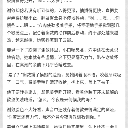
被掰扯得更开，“嗯……太多了……”
谢敛却仿若没有听到似的，入得更深，抽插得更快，直把姜
尹弄得娇喘不止，翘著臀全身不停地抖动，“啊……嗯……你
慢些……嗯……“穴肉使劲吸着手指，将坚硬地手指搅到那几
个敏感点上，配合着谢敛的动作前后移动，终于那处越来越
热，越来越痒，她颤抖著到了云巅。
姜尹一下子跌倒了谢敛怀里，小口喘息著，穴中还在无意识
地翕动，她本就有些虚弱，这下更是毫无力气，趴在谢敛怀
里，在高潮的余韵下几乎昏睡过去。
“累了？”谢敛摸了摸她的脸颊，见她闭着眼不语，咬著牙深吸
了一口气，将姜尹稍作清理收拾，抱上床，盖上了被子。
他正要转身离去，却见姜尹睁开眼，看着他胯下还未疏解的
欲望笑嘻嘻道，“怎么，今夜是来伺候我的吗？”
谢敛脸色不大好看，声音中还残存着情欲未得满足的嘶哑，
“你若是还有力气，我不介意今夜再教训教训你。”
姜尹立马闭上眼睛装睡，她这日确实疲累，沾上枕不一会儿