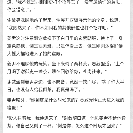
道，“我不过是同谢御史打个招呼罢了，没有邀请你的意思，
你会错意了。”
谢敛笑眯眯地站了起来，伸展开双臂展示他的全身，说道，
“我既然来了，你不如同我的其他部位也打个招呼吧。”
姜尹这时注意到谢敛换下了白日里的玄紫朝服，换上了一身
霜色简袍，倒是很素雅，只是乍看上去，像是刚刚沐浴好便
大摇大摆地进入了她的寝殿。
姜尹不理睬他的玩笑，坐下来倒了两杯茶，恶狠狠道，“上个
月喝了谢御史一盏茶，现在回敬给你，礼尚往来。”
谢敛坐到姜尹身边，也不防备，竟然一饮而尽，“等了你大半
日，也没有人给我倒茶，我真是渴了。”
姜尹咬牙，“你到底是什么时候来的？竟敢光明正大进入我的
寝殿！“
“没人拦着我，我便进来了。”谢敛随口道，他见姜尹不给他续
茶，便自己又倒了一杯，“倒是你，怎么这个时辰才回来？”