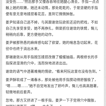
没受伤……“然后那手又慢吞吞地往她腿心滑去，手指一点点
触上她的软嫩，她还未动情，那处乾乾的，于是坚硬的手指
便有意无意地揉捏着花蕊，直到它微微肿胀。
姜尹知道自己逃不掉，与其跟谢敛玩欲拒还迎的把戏，不如
自己先享受享受，她不再挣扎，倒是抓住谢敛的铁臂，臀儿
稍稍向后靠，更方便他的动作。
姜尹被那熟悉的麻痒感勾起了欲望，她的喘息急切起来，花
径中也终于淌出水来。
那端谢敛从用手指按压揉捏改做了缓缓抽插，两根修长的手
指探进湿滑的穴中，浅而快地进进出出。
谢敛的语气中透著难掩的情欲，“看来阿阮这里也没有伤到。”
姜尹酥软成了一滩春水，那处被他用手指搅动得舒服极了，
“嗯……嗯……”她不自觉地发出了娇吟声，臀儿也高高翘著，
轻微地前后套弄。
忽地，那方又挤进了一根手指，姜尹一下子觉得穴中酸胀，