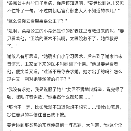
“柔嘉公主前些日子重病，你应该知道吧，”姜尹说到这儿又忍
不住补了一句，“不过前朝后宫有御史大人不知道的事儿？”
“这么说你去看望柔嘉公主了？”
“是啊，柔嘉公主的小命还是你的好表妹卫晗救过来的呢。”姜
尹看着他，“卫晗的医术不错啊，太医院救不了，她倒救得
了。”
谢敛若有所思道，“她确实自小学习医术，后来到了谢家也未
曾懈怠，卫家留下来的医术叫她翻了个遍。”他见姜尹看着
他，便笑着又道，“难道不是你去求她，她才出手的吗？怎么
现在又一副对她酸溜溜的样子？”
“我没有求她，我是说服了她！“姜尹不满地辩解道，说完顿了
顿，眯眼盯着谢敛，”你果然什么都知道……”
“那也不一定，比如我就不知道你想不想它……”谢敛勾著唇，
捉住姜尹的手便往自己胯下按。
姜尹碰到那炙热的东西便感到一阵恶寒，大叫道，“你这个淫