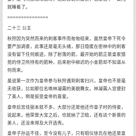
就睡着了。
===============
二十三 公主
秋狩因为突然而来的刺客事件而匆匆结束，虽然皇帝下死令
要严加调查，此事还是毫无头绪，那日隐匿在密林中的刺客
没有留下任何痕迹，除了射落的箭，最开始的箭正是皇家猎
苑的侍卫所持有的箭种，后来射中柳迟的小金箭却不知道从
何而来。
虽说第一次作为皇帝参与秋狩遇到刺客扫兴，皇帝也不是毫
无收获，比如那位名唤林凝霜的美貌舞女。林凝霜入宫便封
了美人，倒是挺受皇帝的喜爱。
皇帝后宫佳丽本就不多，大部分还是他还作皇子时的侍妾，
说起来，他荣登大宝之后，也就纳了卫晗，还有这个新晋的
美人，还没来得及大开选秀。
皇帝子孙运不佳，至今没有儿子，只有昭仪徐氏在他还是皇