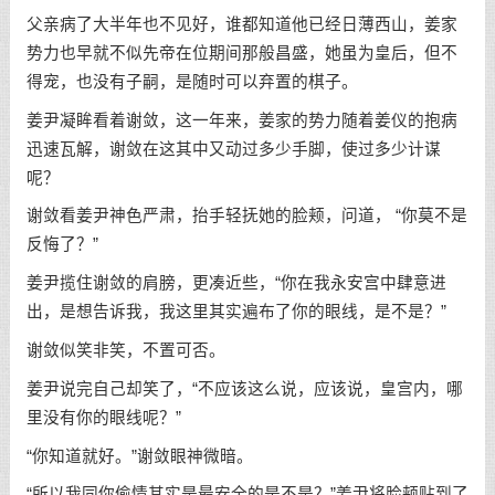
父亲病了大半年也不见好，谁都知道他已经日薄西山，姜家
势力也早就不似先帝在位期间那般昌盛，她虽为皇后，但不
得宠，也没有子嗣，是随时可以弃置的棋子。
姜尹凝眸看着谢敛，这一年来，姜家的势力随着姜仪的抱病
迅速瓦解，谢敛在这其中又动过多少手脚，使过多少计谋
呢？
谢敛看姜尹神色严肃，抬手轻抚她的脸颊，问道， “你莫不是
反悔了？”
姜尹揽住谢敛的肩膀，更凑近些，“你在我永安宫中肆意进
出，是想告诉我，我这里其实遍布了你的眼线，是不是？”
谢敛似笑非笑，不置可否。
姜尹说完自己却笑了，“不应该这么说，应该说，皇宫内，哪
里没有你的眼线呢？”
“你知道就好。”谢敛眼神微暗。
“所以我同你偷情其实是最安全的是不是？”姜尹将脸颊贴到了