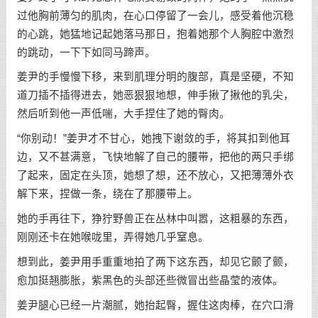
过他胸前薄匀的肌肉，在心口停留了一会儿，感受着他沉稳
的心跳，她猛地记起她落马那日，抱着她那个人胸腔中激烈
的跳动，一下下如同马蹄声。
姜尹的手慢慢下移，来到肌理分明的腹部，真是坚硬，不知
道刀插不插得进去，她恶狠狠地想，伸手揪了揪他的乳尖，
然后听到他一声低喘，大手捏住了她的臀肉。
“你别动！”姜尹才不甘心，她拽下谢敛的手，将其扣到他耳
边，又不甚满意，飞快地解了自己的腰带，把他的两只手绑
了起来，固定在头顶，她想了想，还不放心，又把薄薄外衣
解下来，捏做一条，绕在了那腰带上。
她的手再往下，狰狞野兽正在丛林中叫嚣，这粗暴的东西，
刚刚还卡在她喉咙里，弄得她几乎窒息。
想到此，姜尹用手重重地拍了两下这东西，却见它颤了颤，
愈加挺翘膨胀，紫黑色的头部还些微冒出些晶莹的液体。
姜尹腿心已经一片潮腻，她抬起臀，握住这肉棒，在穴口滑