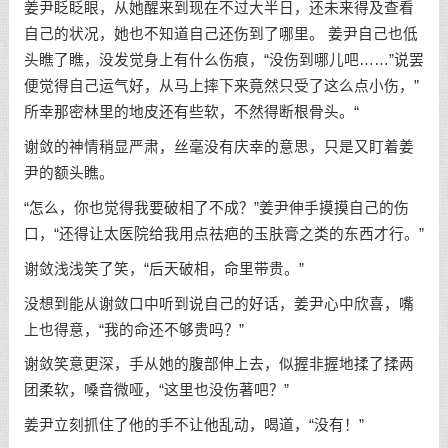
姜尹眨眨眼，从她醒来到现在不过大半日，还未来得及查看
自己的状况，她也不知道自己还伤到了哪里。 姜尹自己也低
头瞧了瞧，没发觉身上有什么伤痕，“没伤到哪儿吧……”说罢
便觉得自己运气好，从马上摔下来竟然只受了这么点小伤，”
所幸那密林里的地皮还有些软，不然得断根骨头。“
谢敛的神情稍显严肃，丝毫没有庆幸的意思，只是又盯着姜
尹的额头瞧。
“怎么，你也觉得我要破相了不成？”姜尹伸手摸摸自己的伤
口，“还得让太医院给我用点祛疤的玉肤膏之类的东西才行。”
谢敛浅浅笑了笑，“后天破相，命里带贵。”
没想到能从谢敛口中听到说自己的好话，姜尹心中欣喜，嘴
上也得意，“我的命还不够贵吗？”
谢敛笑意更深，手从她的腹部伸上去，似握非握地揉了揉两
团柔软，嗓音微哑，“这里也没伤著吧？”
姜尹立刻抓住了他的手不让他乱动，喝道，“没有！”