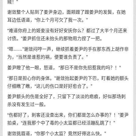
贼！”
谢敛整个人贴到了姜尹身边，面颊蹭了蹭姜尹的发鬓，在她
耳边低语道，“你上个月可欠了我一次。”
“难道你府上的姬妾没有好好安抚你么？都过了大半个月还来
讨债。”姜尹抓住还未抬头的那物用力捏了一把。
“嗯……”谢敛闷哼一声，继续抓着姜尹的手在那东西上胡作非
为，“当然是谁惹的祸，便要谁负责了。”
姜尹瞪了他一眼，怒道， “那日不是你先招惹我的吗？！”
“那日是担心你的身体。”谢敛抬起姜尹的下巴，盯着她的额头
仔细瞧了瞧，“这儿的伤口是好好愈合了。”
姜尹额头的伤是全好了，只留下了淡淡的疤痕，好似那场刺
杀没有发生过一般。
“伤都好了，刺客还没查出来，你们都是怎么办事的？！”姜尹
拍桌，“连我那个中了毒的小太监都已经活蹦乱跳了！”
谢敛挑眉道，“你那个小太监？竟然好得这么快。”