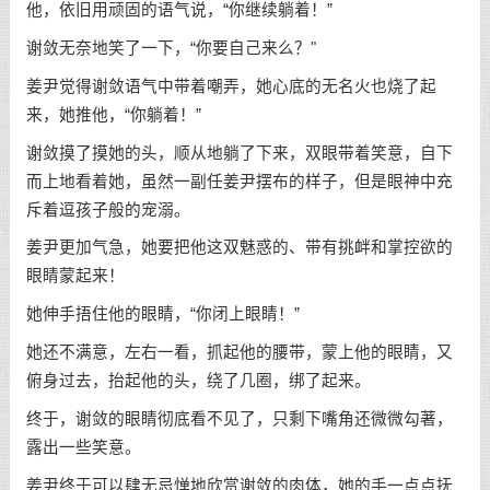
他，依旧用顽固的语气说，“你继续躺着！”
谢敛无奈地笑了一下，“你要自己来么？"
姜尹觉得谢敛语气中带着嘲弄，她心底的无名火也烧了起
来，她推他，“你躺着！”
谢敛摸了摸她的头，顺从地躺了下来，双眼带着笑意，自下
而上地看着她，虽然一副任姜尹摆布的样子，但是眼神中充
斥着逗孩子般的宠溺。
姜尹更加气急，她要把他这双魅惑的、带有挑衅和掌控欲的
眼睛蒙起来！
她伸手捂住他的眼睛，“你闭上眼睛！”
她还不满意，左右一看，抓起他的腰带，蒙上他的眼睛，又
俯身过去，抬起他的头，绕了几圈，绑了起来。
终于，谢敛的眼睛彻底看不见了，只剩下嘴角还微微勾著，
露出一些笑意。
姜尹终于可以肆无忌惮地欣赏谢敛的肉体，她的手一点点抚