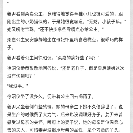
”
姜尹看到柔嘉公主，竟难得地觉得童稚小儿也挺可爱的，跟
刚出生的小奶猫似的，于是她很宽容道，“无妨，小孩子嘛。”
她又吩咐宝珠，“还不快多拿些零嘴点心给公主。”
柔嘉公主安安静静地坐在母妃怀里啃食著糕点，很乖巧的样
子。
姜尹看着公主问徐昭仪，“柔嘉的病好些了吗？”
徐昭仪恭恭敬敬地回答说，“还是老样子，倒是皇后娘娘这次
没有伤到吧？”
“我没事。”
徐昭仪坐了没多久，便带着公主回去喝药了。
姜尹呆坐着倒有些感慨，她的母亲生下她不久便辞世了，说
是生产的时候费了大力气，后来也没调理好身子，姜尹未曾
感受过母亲的关怀，听府上的婆子说，她的母亲是位温柔心
善的夫人，可惜姜尹没继承母亲的品性，是个刁蛮的丫头。