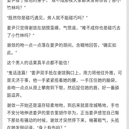
姜尹推了推他的身子，“难不成那夜大家都突发奇想去了那小
竹林吗？”
“既然你是碰巧遇见，旁人就不能碰巧吗？”
姜尹只觉得谢敛在胡搅蛮缠，气愤道，”难不成你也是碰巧去
了小竹林吗？“
谢敛的吻一点一点落在姜尹的颈间，含糊地回答，“确实如
此。“
这个男人的话果真半点都不能信！
“鬼话连篇！”姜尹双手抵在谢敛胸口上，用力将他往外推，可
是无济于事，他一手紧紧揽着她的腰，一手压住她的脑袋，
亲吻一点点从颈上攀爬到下颚，然后捉住她的唇，好一番舔
舐逗弄。
谢敛一开始还是温存轻柔地吻，到后来就是攻城略地，手也
不安分地伸进姜尹的里衣里胡作非为，正当姜尹感觉自己臀
下那处有骚动的时候，谢敛才突然停下来，喘著粗气，头抵
在她发侧问道，“身上有伤吗？”