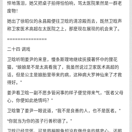
悴地落泪，她又把桌子拍得怕怕响，骂太医院果然是一群老
废物！
她出了徐昭仪的永昌殿便往卫晗的清凉殿而去，既然卫晗声
称卫家医术高超在太医院之上，那麽现在展现的机会来了。
===============
二十四 调戏
卫晗听明姜尹的来意，慢条斯理地继续抚摸著怀中的狸花
猫，“娘娘是不是太高看我了，我虽然说过卫家医术高超的
话，但是公主是娘胎里带来的病，这种病大罗神仙来了才救
得好。”
姜尹看卫晗一副不愿多管闲事的样子便觉得来气，“医者父母
心，你便如此绝情吗？”
卫晗瞥了姜尹一眼说道，“我不是良善的人，也不是医者。”
“你就当为你的孩子行善积德了。”
卫晗已经显怀，可是眉梢眼角却没有做母亲的慈悲心，还照