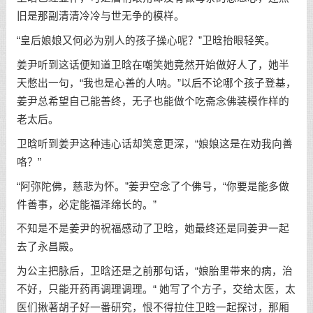
旧是那副清清冷冷与世无争的模样。
“皇后娘娘又何必为别人的孩子操心呢？”卫晗抬眼轻笑。
姜尹听到这话便知道卫晗在嘲笑她竟然开始做好人了，她半
天憋出一句，“我也是心善的人呐。”以后不论哪个孩子登基，
姜尹总希望自己能善终，无子也能做个吃斋念佛装模作样的
老太后。
卫晗听到姜尹这种违心话却笑意更深，“娘娘这是在劝我向善
咯？”
“阿弥陀佛，慈悲为怀。”姜尹空念了个佛号，“你要是能多做
件善事，必定能福泽绵长的。”
不知是不是姜尹的祝福感动了卫晗，她最终还是同姜尹一起
去了永昌殿。
为公主把脉后，卫晗还是之前那句话，“娘胎里带来的病，治
不好，只能开药再调理调理。“ 她写了个方子，交给太医，太
医们揪著胡子好一番研究，恨不得拉住卫晗一起探讨，那厢