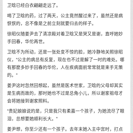
卫晗已经白衣翩翩走远了。
喝了卫晗的药，过了两天，公主竟然醒过来了，虽然还是病
恹恹的，总不像是之前立刻就要归去的样子。
徐昭仪随姜尹去了清凉殿对着卫晗又是哭又是谢，直呼她妙
手回春，华佗再世。
卫晗不为所动，还是一张处变不惊的脸，她冷静地关照徐昭
仪，“公主的病总有反复，现在也不过是解了一时的难处。哪
有那麽多妙手回春的华佗，人在疾病面前常常就是束手无策
的。“
姜尹这时忽然回想起，虽然是医术世家，卫晗的父母却其实
是生病而故的，那时她也不过是总角小儿，所以谢家祖母才
会将她接到谢家照料。
“贵妃娘娘说的是，只是我只有柔嘉一个孩子，为她流尽了眼
泪，总想要她顺利长大。“
姜尹想，你至少还有一个孩子。去年末她入主中宫时，打点