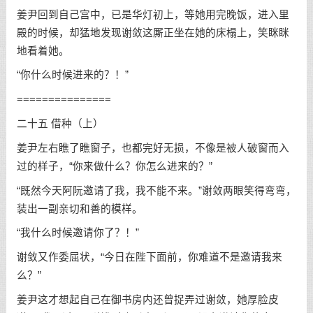
姜尹回到自己宫中，已是华灯初上，等她用完晚饭，进入里
殿的时候，却猛地发现谢敛这厮正坐在她的床榻上，笑眯眯
地看着她。
“你什么时候进来的？！”
===============
二十五 借种（上）
姜尹左右瞧了瞧窗子，也都完好无损，不像是被人破窗而入
过的样子，“你来做什么？你怎么进来的？”
“既然今天阿阮邀请了我，我不能不来。”谢敛两眼笑得弯弯，
装出一副亲切和善的模样。
“我什么时候邀请你了？！”
谢敛又作委屈状，“今日在陛下面前，你难道不是邀请我来
么？”
姜尹这才想起自己在御书房内还曾捉弄过谢敛，她厚脸皮