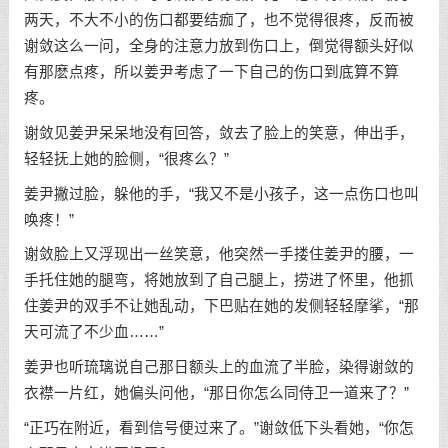
两天，不大不小的伤口都要结痂了，也不觉得很疼，反而被
谢敛这么一问，全身的注意力放到伤口上，倒觉得额头好似
有那麽点疼，所以姜尹考虑了一下自己的伤口到底算不算
疼。
谢敛见姜尹呆呆地没有回答，敛去了脸上的笑意，伸出手，
轻轻抚上她的脸侧，“很疼么？”
姜尹撇过脸，躲他的手，“我又不是小孩子，这一点伤口也叫
唤疼！”
谢敛脸上又浮现出一丝笑意，他突然一手搂住姜尹的腰，一
手托住她的腿弯，将她放到了自己腿上，捞进了怀里，他抓
住姜尹的双手不让她乱动，下巴贴在她的发侧轻轻摩挲，“那
天可流了不少血……”
姜尹也听琉璃说自己那日额头上的血流了半脸，染得谢敛的
衣襟一片红，她偏头问他，“那日你怎么同侍卫一道来了？”
“正巧在附近，看到信号便过来了。”谢敛低下头看她，“你怎