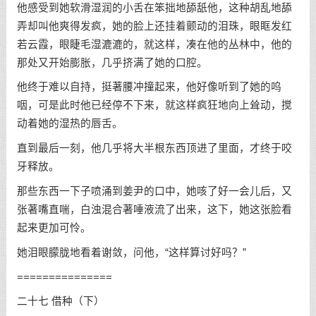
他感受到她软滑湿润的小舌在笨拙地舔舐他，这种胡乱地舔
弄却叫他爽得发疯，她的脸上还挂着颤动的泪珠，眼眶发红
若云霞，眼睫毛湿漉漉的，就这样，凑在他的丛林中，他的
那处又开始膨胀，几乎挤满了她的口腔。
他终于难以自持，挺著腰冲撞起来，他好像听到了她的呜
咽，可是此时他已经停不下来，就这样疯狂地向上耸动，搅
动着她的湿热的唇舌。
直到最后一刻，他几乎将大半根东西顶进了里面，才终于咬
牙释放。
那些东西一下子喷涌到姜尹的口中，她咳了好一会儿后，又
张著嘴直喘，白浊混合著唾液流了出来，这下，她这张脸看
起来更加可怜。
她泪眼朦胧地看着谢敛，问他，“这样算讨好吗？”
===============
二十七 借种（下）