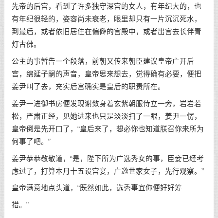
先帝的后宫，看到了许多独守深宫的女人，有年纪大的，也
有年纪很轻的，姿容尚未衰老，眼里却只有一片沉沉死水，
到最后，或者依旧居住在偏僻的宫殿中，或者出宫去长伴青
灯古佛。
公主的事暂告一个段落，前朝又传来朝臣建议皇帝广开后
宫，绵延子嗣的声音，皇帝思来想去，觉得确有必要，便把
姜尹叫了去，充实后宫确实是皇后的职责所在。
姜尹一进御书房便发现谢敛身着玄紫朝服侍立一旁，岩岩若
松，严肃正经，见她进来也只是淡淡扫了一眼，姜尹一愣，
皇帝倒是先开口了，“皇后来了，想必你也知道朕召你来所为
何事了吧。”
姜尹恭恭敬敬道，“是，陛下所为广选秀女的事，臣妾已经考
虑过了，打算本月十五设宫宴，广邀世家女子，先行观察。”
皇帝满意地点头道，“既然如此，选秀事宜你便好好筹
措。”