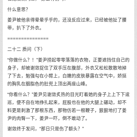
什么意思？
姜尹被他亲得晕晕乎乎的，还没反应过来，已经被他扯了腰
带，扒下了外衣。
===============
二十二 质问（下）
“你做什么？！”姜尹捞起零零落落的衣物，正要遮挡住自己的
身子，却被谢敛捉住了双手压在腹部，外衣又松松散散地掉
了下去，勉强勾在小臂上，白嫩的皮肤暴露在空气中，娇挺
的胸乳在胭脂色的肚兜上顶出两座山峰。
“你看什么？”姜尹见谢敛炙热的目光盯着她的身子上上下下逡
巡，便不自在地挣扎起来，屁股也在他的大腿上碾动，却不
料更是刺激了那根东西，那物仿若一根鞭子，狠狠地打了姜
尹的肉臀一下，姜尹一吓，倒不敢动了。
谢敛终于发问，“那日只是伤了额头？”