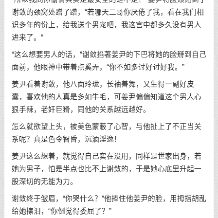
谢敛的颈窝处蹭了蹭，“若哪天二哥你厌倦了我，看在我们相
识多年的份上，给我送个男宠吧，我这宫中都多久没有男人
进来了。”
“这么想要男人的话，”谢敛掐著姜尹的下巴将她的脸掰到自己
面前，他眼神中带着点奚弄，“你不如多讨好讨好我。”
姜尹看着谢敛，他八面玲珑，长袖善舞，又生得一副好皮
囊，喜欢他的人真是多如牛毛，可姜尹偏偏知道这个男人心
狠手辣，老奸巨猾，同他的关系越远越好。
怎么就欲望上头，被美色蒙蔽了心智，与他扯上了不正当关
系呢？真是色令智昏，沉湎淫逸！
姜尹这么想着，就觉得自己实在没用，同样是世家出身，若
她为男子，怕是半点也比不上谢敛的，于是她心底里升起一
股深切的无能为力。
谢敛终于皱眉，“你哭什么？”他捧住他姜尹的脸，用拇指胡乱
给她擦泪，“你倒觉得委屈了？”