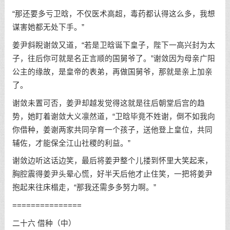
“那还要多亏卫晗，不仅医术高超，毒药都认得这么多，我想
谋害她都无处下手。”
姜尹斜睨谢敛又道，“若是卫晗诞下皇子，陛下一高兴封为太
子，往后你可就是名正言顺的国舅爷了。”谢敛因为母亲广阳
公主的缘故，是皇帝的表弟，再做国舅爷，那就是亲上加亲
了。
谢敛未置可否，姜尹却越发觉得这就是往后朝堂后宫的趋
势，她盯着谢敛大义凛然道，“卫晗毕竟不姓谢，倒不如我向
你借种，姜谢两家共同孕育一个孩子，送他登上皇位，共同
辅佐，才能保全江山社稷的利益。”
谢敛边听这话边笑，最后将姜尹整个儿搂到怀里大笑起来，
胸腔震得姜尹头晕心慌，好半天后他才止住笑，一把将姜尹
抱起来往床榻走，“那我还需多多努力啊。”
===============
二十六 借种（中）