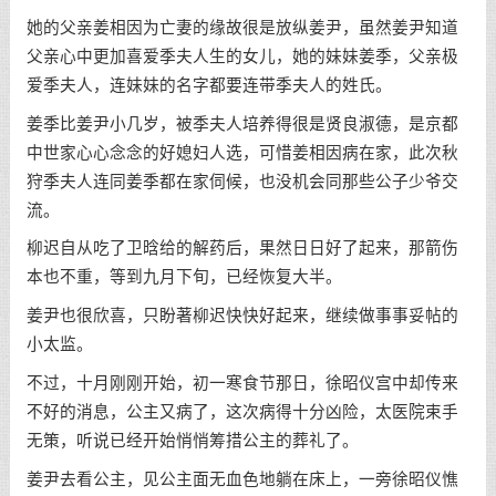
她的父亲姜相因为亡妻的缘故很是放纵姜尹，虽然姜尹知道
父亲心中更加喜爱季夫人生的女儿，她的妹妹姜季，父亲极
爱季夫人，连妹妹的名字都要连带季夫人的姓氏。
姜季比姜尹小几岁，被季夫人培养得很是贤良淑德，是京都
中世家心心念念的好媳妇人选，可惜姜相因病在家，此次秋
狩季夫人连同姜季都在家伺候，也没机会同那些公子少爷交
流。
柳迟自从吃了卫晗给的解药后，果然日日好了起来，那箭伤
本也不重，等到九月下旬，已经恢复大半。
姜尹也很欣喜，只盼著柳迟快快好起来，继续做事事妥帖的
小太监。
不过，十月刚刚开始，初一寒食节那日，徐昭仪宫中却传来
不好的消息，公主又病了，这次病得十分凶险，太医院束手
无策，听说已经开始悄悄筹措公主的葬礼了。
姜尹去看公主，见公主面无血色地躺在床上，一旁徐昭仪憔