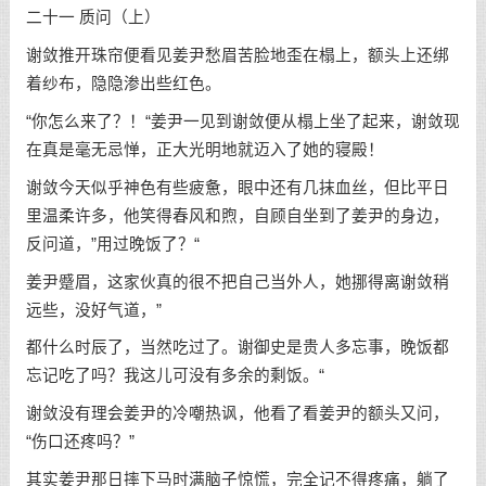
二十一 质问（上）
谢敛推开珠帘便看见姜尹愁眉苦脸地歪在榻上，额头上还绑
着纱布，隐隐渗出些红色。
“你怎么来了？！“姜尹一见到谢敛便从榻上坐了起来，谢敛现
在真是毫无忌惮，正大光明地就迈入了她的寝殿！
谢敛今天似乎神色有些疲惫，眼中还有几抹血丝，但比平日
里温柔许多，他笑得春风和煦，自顾自坐到了姜尹的身边，
反问道，”用过晚饭了？“
姜尹蹙眉，这家伙真的很不把自己当外人，她挪得离谢敛稍
远些，没好气道，”
都什么时辰了，当然吃过了。谢御史是贵人多忘事，晚饭都
忘记吃了吗？我这儿可没有多余的剩饭。“
谢敛没有理会姜尹的冷嘲热讽，他看了看姜尹的额头又问，
“伤口还疼吗？”
其实姜尹那日摔下马时满脑子惊慌，完全记不得疼痛，躺了