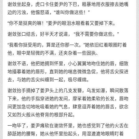
谢敛坐起身，虎口卡住姜尹的下巴，粗暴地用衣服擦去她嘴
边的污浊，他愠怒道，“谁叫你做这些！”
“你不是挺爽的嘛！”姜尹的眼泪水眼看着又要掉下来。
谢敛张口结舌，好半天才说道， “我不需要你做这些。”
“我看你挺受用的，算是还你那一次。”她依旧红着眼圈盯着
他，眼中是轻微的不满，还夹杂着一些固执、
谢敛不语，他把她拥到怀里，小心翼翼地吻住她的唇，细致
地描摹着她的唇形，直到她的喘息微微急促，他将舌尖探进
去，与她的舌尖纠缠到一起，极尽缠绵。
谢敛抬手摘掉了姜尹头上的几支发簪，乌发如瀑，瞬间散落
下来，他的手指穿进她的发间，摩挲着她柔软的长发，唇吻
间更加急切地吮吸着她的气息，肆意逗弄着她的唇舌，欲念
又如烈火般从他脊背的根部升起。
一吻毕了，姜尹瘫软在谢敛怀里，她也感觉到了他的火舌在
舔舐她的腰臀，她从他怀里抬起头，用湿漉漉地眼睛盯着