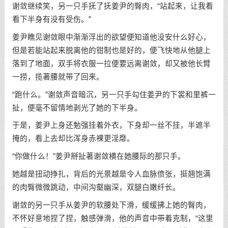
谢敛继续笑，另一只手抚了抚姜尹的臀肉，“站起来，让我看
看下半身有没有受伤。”
姜尹瞧见谢敛眼中渐渐浮出的欲望便知道他没安什么好心，
但是若能站起来脱离他的钳制也是好的，便飞快地从他腿上
落到了地面，双手将衣服一拉便要远离谢敛，却又被他长臂
一捞，揽著腰就带了回来。
“跑什么。”谢敛声音暗沉，另一只手勾住姜尹的下裳和里裤一
扯，便毫不留情地剥光了她的下半身。
于是，姜尹上身还勉强挂着外衣，下身却一丝不挂，半遮半
掩的，看上去却比浑身赤裸更淫靡。
“你做什么！”姜尹掰扯著谢敛横在她腰际的那只手。
她越是扭动挣扎，背后的光景越是令人血脉偾张，挺翘饱满
的肉臀微微跳动，中间沟壑幽深，双腿白嫩纤长。
谢敛的另一只手从姜尹的软腰处下滑，缓缓拂上她的臀肉，
不怀好意地捏了捏，触感弹滑，他的声音中带着克制，“这里