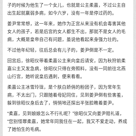
子的时候为他生了一个女儿，也就是公主柔嘉，不过公主自
出生起就羸弱多病，如今六岁，没有一年是停过药的。
姜尹常常想，这一年来，她作为正宫从来没有机会毒害其他
女人的孩子，若是后宫的女人都生不出，那就不是女人的毛
病，大概是皇帝自己有问题，虽说他看起来身强力壮的。
不过他年纪轻，往后总会有儿子的，姜尹倒是不一定。
回宫后，徐昭仪带着柔嘉公主来向皇后请安，因为秋狩前柔
嘉公主又发急病，徐昭仪只得在旁照料，没有一同前往北燕
山行宫，她听说皇后遇刺，便来看看。
柔嘉公主冰雪玲珑，是个肤白娇俏的粉团子，因为常年生
病，不太出门，只跟随着母妃同住，见到姜尹倒有些害羞，
躲到徐昭仪身后去了，悄悄地还探出半张脸瞧着姜尹。
“柔嘉，见到娘娘怎么不行礼呢？”徐昭仪又向姜尹赔礼道，
“您别怪罪柔嘉，她常年同我住在一起，我又不爱走动，养成
了她怕生的毛病。