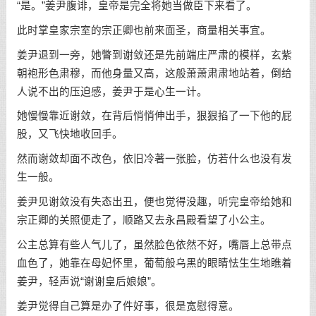
“是。”姜尹腹诽，皇帝是完全将她当做臣下来看了。
此时掌皇家宗室的宗正卿也前来面圣，商量相关事宜。
姜尹退到一旁，她瞥到谢敛还是先前端庄严肃的模样，玄紫
朝袍形色肃穆，而他身量又高，这般萧萧肃肃地站着，倒给
人说不出的压迫感，姜尹于是心生一计。
她慢慢靠近谢敛，在背后悄悄伸出手，狠狠掐了一下他的屁
股，又飞快地收回手。
然而谢敛却面不改色，依旧冷著一张脸，仿若什么也没有发
生一般。
姜尹见谢敛没有失态出丑，便也觉得没趣，听完皇帝给她和
宗正卿的关照便走了，顺路又去永昌殿看望了小公主。
公主总算有些人气儿了，虽然脸色依然不好，嘴唇上总带点
血色了，她靠在母妃怀里，葡萄般乌黑的眼睛怯生生地瞧着
姜尹，轻声说“谢谢皇后娘娘”。
姜尹觉得自己算是办了件好事，很是宽慰得意。