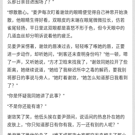
么那日亲自进围场了？”
“想散散心。”姜尹每次盯着谢敛的眼睛便觉得自己神思开始涣
散，他眼睛生得好看，双眼皮的末端在眼尾微微拉长，仿若
雀尾轻扬，平日里这双眼都是喜怒不形于色，但今天眼中的
几道血丝却分明诉说着他的疲乏。
见姜尹呆愣著，谢敛的唇凑过去，轻轻啄了啄她的唇，正要
进一步动作，却听她问，“刺客还未查明身份吗？”他一顿，嗯
了一声，又听她说，“方才卫晗来找我了，”谢敛同她拉开了些
距离，她继续说道，“她给了我柳迟所中之毒的解药，要我别
将那日的事说与旁人，”她盯着谢敛，“她怎么知道那日我看到
了？”
“你是怀疑我同她讲了此事？”
“不是你还能有谁？”
谢敛笑了笑，他低头挨在姜尹颈间，说话间的热息扑在她的
皮肤上，“你只知道那日有你有我，万一还有别的人呢？”