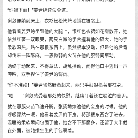
“你躺下面！”姜尹继续命令道。
谢敛便躺到床上，衣衫松松垮垮地铺在被衾上。
他看着姜尹跨坐到他的大腿上，银红色衣裙如花瓣散开，她
依然红著一双眼哭，两只白嫩的手合握着他的硕大，她的手
柔软温热，贴在那根东西上，虽然根本没动，但是他的后背
却传来一阵酥麻，一簇微弱的火苗在他的腰臀间窜动。
她终于动起来，不得章法，胡乱撸动，闹得他口中逃出一声
呻吟，双手捏住了姜尹的臀肉。
“你不准动！”姜尹骤然野蛮起来，两只手狠狠掐著那柱身。
“嗯……”谢敛感受着那处的快慰，继续盯着还在啜泣的姜尹。
就在那簇火苗飞速升腾，张扬地燎遍他的全身的时候，他的
呼吸骤然一哽，他看着姜尹俯下身，将那根东西含了进去，
温暖的柔软瞬间包围了他，她含不下那麽多，还留了大半截
在外面，被她嫩生生的手包裹着。