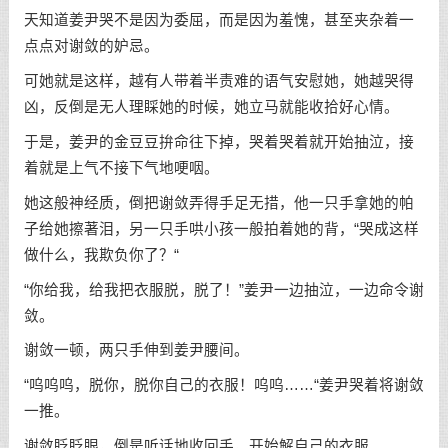
天知道姜尹哭不是因为委屈，而是因为羞愧，甚至夹杂着一
点点对谢敛的妒忌。
可她就是这样，越有人带着半责难的语气安慰她，她越哭得
凶，反倒是无人理睬她的时候，她立马就能收拾好心情。
于是，姜尹的金豆豆拚命往下掉，哭着哭着就开始抽泣，接
着就是上气不接下气地哽咽。
她这般神经质，倒把谢敛弄得手足无措，他一只手拿她的帕
子给她擦著泪，另一只手哄小孩一般拍着她的背，“哭成这样
做什么，我欺负你了？“
“你给我，给我把衣服脱，脱了！”姜尹一边抽泣，一边命令谢
敛。
谢敛一顿，两只手伸到姜尹腰间。
“呜呜呜，脱你，脱你自己的衣服！呜呜……“姜尹哭着将谢敛
一推。
谢敛眨眨眼，倒是听话地收回手，开始解自己的衣服。