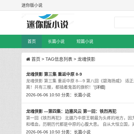
迷你版小说
首页
长篇小说
短篇小说
首页
> TAG信息列表 > 龙魂侠影
龙魂侠影 第三集 重返中原 8-9
龙魂侠影 第三集 重返中原 8---9 第八回《碧海扬威
离！共有三艘，都插着鬼首的旗帜！”
[详细]
2026-06-06 10:50
分类：
长篇小说
龙魂侠影 —第四集：边塞风云 第一回：铁烈再犯
第一回《铁烈再犯》 北疆乃中原王朝最为头疼的地方，因
和嗜血，历朝历代都是中原的心腹大患。 自从大恒立国，
2026-06-06 10:50
分类：
长篇小说