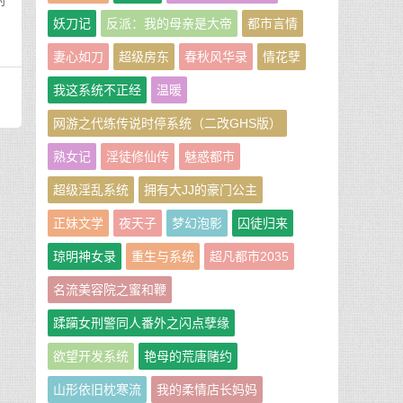
对
妖刀记
反派：我的母亲是大帝
都市言情
妻心如刀
超级房东
春秋风华录
情花孽
我这系统不正经
温暖
网游之代练传说时停系统（二改GHS版）
熟女记
淫徒修仙传
魅惑都市
超级淫乱系统
拥有大JJ的豪门公主
正妹文学
夜天子
梦幻泡影
囚徒归来
琼明神女录
重生与系统
超凡都市2035
名流美容院之蜜和鞭
蹂躏女刑警同人番外之闪点孽缘
欲望开发系统
艳母的荒唐赌约
山形依旧枕寒流
我的柔情店长妈妈