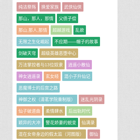
纯洁祭殇
换爱家族
武侠仙侠
那山，那人，那情
父债子偿
那山,那人,那情
超越游戏
乱欲
无限之生化崛起
不应期——帽子的故事
剑破天穹
超级英雄恶堕中心
万法掌控者与13位奴隶
逍遥小散仙
神女逍遥录
玄女经
混小子升仙记
恶魔博士的后宫之路
神御之权（清茗学院重制版）
迷乱光阴录
仙子破道曲
柔情肆水
后出轨时代
颖异的大冲
警花娇妻的蜕变
仙漓录
混在女帝身边的假太监（河图版）
御仙