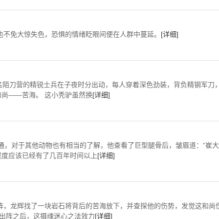
兵也不免大惊失色，恐惧的情绪眨眼间便在人群中蔓延。
[详细]
十名陌刀营的精锐士兵在子夜时分出动，每人穿着深色劲装，背负精钢军刀
尚——苦海。 这小秃驴虽然换
[详细]
沟通，对于其他动物也有相当的了解，他查看了巨型腿骨后，皱眉道：“崔大
程度应该已经有了几百年时间以上
[详细]
阵，龙辉找了一块岩石将背后的苦海放下，并查探他的伤势，发觉这和尚
到出阵之后，这摄魂迷心之法效力
[详细]