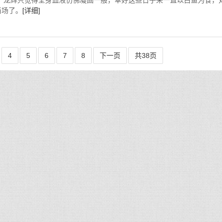
，龙辉只觉得全身血液仿佛凝固一般，幸好这些日子来一直以白鱼为食，
当场了。
[详细]
4
5
6
7
8
下一页
共38页