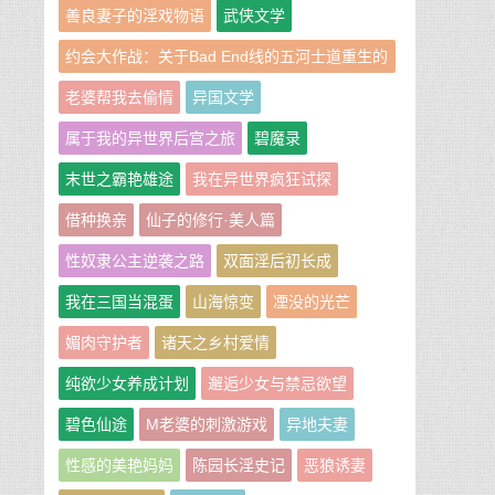
善良妻子的淫戏物语
武侠文学
约会大作战：关于Bad End线的五河士道重生的
那些事
老婆帮我去偷情
异国文学
属于我的异世界后宫之旅
碧魔录
末世之霸艳雄途
我在异世界疯狂试探
借种换亲
仙子的修行·美人篇
性奴隶公主逆袭之路
双面淫后初长成
我在三国当混蛋
山海惊变
凐没的光芒
媚肉守护者
诸天之乡村爱情
纯欲少女养成计划
邂逅少女与禁忌欲望
碧色仙途
M老婆的刺激游戏
异地夫妻
性感的美艳妈妈
陈园长淫史记
恶狼诱妻