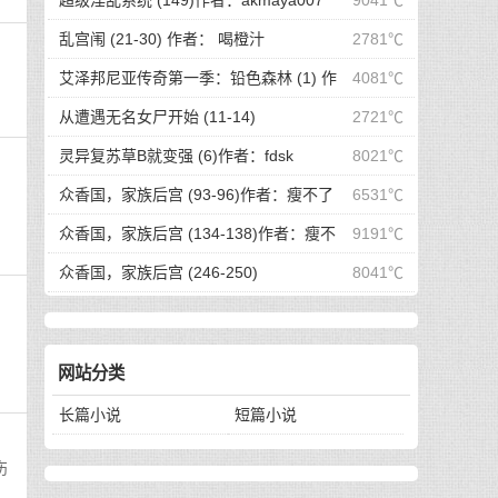
超级淫乱系统 (149)作者：akmaya007
9041℃
乱宫闱 (21-30) 作者： 喝橙汁
2781℃
艾泽邦尼亚传奇第一季：铅色森林 (1) 作
4081℃
者：骨折的海绵体
从遭遇无名女尸开始 (11-14)
2721℃
灵异复苏草B就变强 (6)作者：fdsk
8021℃
，
众香国，家族后宫 (93-96)作者：瘦不了
6531℃
众香国，家族后宫 (134-138)作者：瘦不
9191℃
了
众香国，家族后宫 (246-250)
8041℃
网站分类
长篇小说
短篇小说
伤