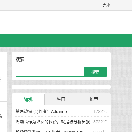
完本
搜索
距
热门
推荐
随机
禁忌边缘 (1)作者：Adranne
1722℃
酷
鸣濑晴作为卑女的代价，就是被分析员狠
8722℃
狠调教！ (完)作者：空琉lemon