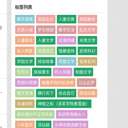
标签列表
都市激情
家庭乱伦
人妻交换
校园春色
得
另类小说
学生校园
都市生活
乱伦文学
人妻熟女
人妻文学
动漫改编
另类文学
名人明星
另类其它
强暴虐待
武侠科幻
学园文学
经验故事
短篇文学
变身系列
性知识
穿越重生
烈火凤凰
制服文学
赘婿的荣耀
魅魔学院的反逆者
江山云罗
一
情天性海
横行天下
综合其它
挥剑诗篇
龙魂侠影
神御之权（清茗学院重置版）
娱乐圈的不正常系统
系统帮我睡女人
少年夏风
淫仙路
女神攻略调教手册