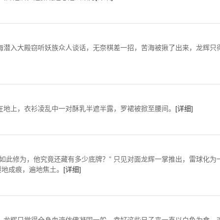
海潜入大殿窃听妖族众人谈话，无奈棋差一招，苦海被揪了出来，龙辉只
在地上，衣衫凌乱中一对酥乳半遮半露，罗裙被掀至腰间。
[详细]
有如此修为，他究竟还藏有多少底牌？” 只见对面龙辉一掌推出，雷球化为
裂地成痕，遍地焦土。
[详细]