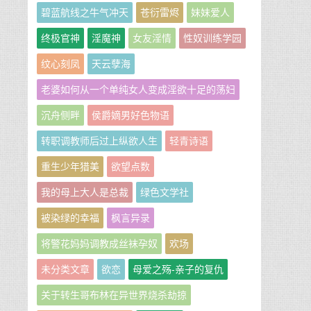
碧蓝航线之牛气冲天
苍衍雷烬
妹妹爱人
终极官神
淫魔神
女友淫情
性奴训练学园
纹心刻凤
天云孽海
老婆如何从一个单纯女人变成淫欲十足的荡妇
沉舟侧畔
侯爵嫡男好色物语
转职调教师后过上纵欲人生
轻青诗语
重生少年猎美
欲望点数
我的母上大人是总裁
绿色文学社
被染绿的幸福
枫言异录
将警花妈妈调教成丝袜孕奴
欢场
未分类文章
欲恋
母爱之殇-亲子的复仇
关于转生哥布林在异世界烧杀劫掠