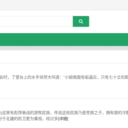
》 适正此时，了望台上的水手突然大叫道：“小姐南面有船逼近，只有七十丈的
为这里有彪悍善战的游牧民族，传说这些民族乃是苍狼之子，拥有狼的冷
对于北疆的防卫更为重视，经过多
[详细]