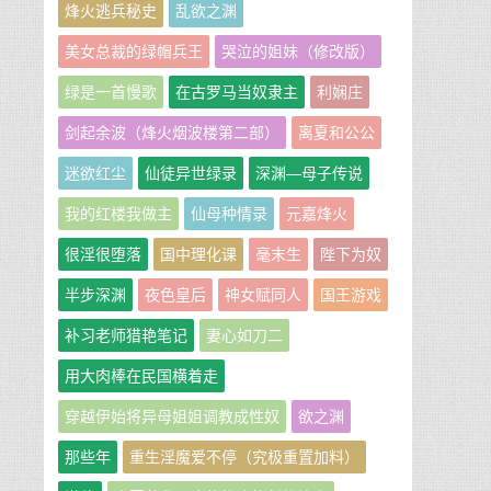
烽火逃兵秘史
乱欲之渊
美女总裁的绿帽兵王
哭泣的姐妹（修改版）
绿是一首慢歌
在古罗马当奴隶主
利娴庄
剑起余波（烽火烟波楼第二部）
离夏和公公
迷欲红尘
仙徒异世绿录
深渊—母子传说
我的红楼我做主
仙母种情录
元嘉烽火
很淫很堕落
国中理化课
毫末生
陛下为奴
半步深渊
夜色皇后
神女赋同人
国王游戏
补习老师猎艳笔记
妻心如刀二
用大肉棒在民国横着走
穿越伊始将异母姐姐调教成性奴
欲之渊
那些年
重生淫魔爱不停（究极重置加料）