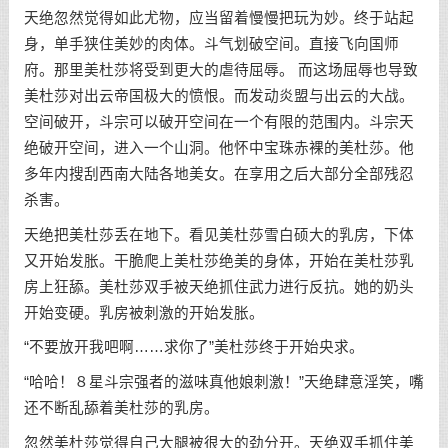
天绝忽然觉得如此尤物，应当留着慢慢把玩为妙。终于站起
身，单手狭住美妙的肉体。斗气划破空间。直接飞向国师
府。那里美杜莎将受到更大的虐待屈辱。 而这场屈辱也导致
美杜莎对出云帝国极大的愤恨。而发动炎盟与出云的大战。
空间破开，斗宗可以破开空间在一个有限的范围内。斗宗天
绝破开空间，进入一个山洞。他怀中宝珠赤裸的美杜莎。他
多年内搜刮西南大陆各地美女。在享用之后大部分全部残忍
杀害。
天绝把美杜莎丢在地下。看见美杜莎雪白硕大的乳房，下体
又开始发胀。干脆爬上美杜莎绝美的身体，开始在美杜莎乳
房上狂舔。美杜莎双手被天绝抓住武力进行反抗。她的奶头
开始变硬。乳房被刺激的开始发胀。
“不要放开我吧啊……求你了”美杜莎终于开始央求。
“哈哈！８星斗宗强者的滋味真他娘刺激！”天绝肆意淫笑，嘴
还不断乱舔着美杜莎的乳房。
忽然美杜莎觉得自己大腿被很大的劲分开。天绝双手抓住美