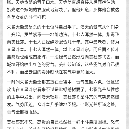
腻。天绝贪婪的吞了口水。天绝简直想直接从后面抱住她，
扒光这个妖媚的衣服就地解决了。但他知道，那样他会被这
条美女蛇的斗气打死。
朱雀大街最尽头的十七位斗皇出手了。漫天的紫气从他们身
上升起。罗兰紫毒——地阶功法。十七人浑然一体，紫毒飞
向美杜莎。十七人已经绝妙配合几十年。其中最老者，修为
８星斗皇。十七人浑然一体。堪比３星斗宗。而后面４位斗
皇巅峰也组成四象阵。一股绿气已然形成向美杜莎飞去。而
城墙开始喷出红色的雾气。美杜莎知道，这些雾气对自己很
不利。而出云国的毒师缺能在雾气中更加强大。
一时间朱雀大街全部笼罩在毒舞中。毒气五颜六色。但这些
攻击在８星斗宗看来不过是蚍蜉撼树罢了。七彩光芒从性感
的玉手中发出。向漫天辐射。美杜莎８星斗宗的气势忽然爆
发。气势压迫。众斗皇几乎跪地臣服。七彩光芒所道之处，
毒气全部被驱逐。
美杜莎怒不恕。高贵的自己竟然被一群小斗皇所围捕。怒气