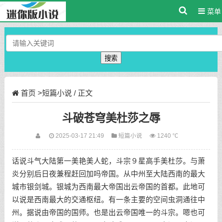
菜单
搜索
首页
>
短篇小说
/ 正文
斗破苍穹美杜莎之辱
2025-03-17 21:49
短篇小说
1240 ℃
话说斗气大陆第一美艳美人蛇，斗宗９星高手美杜莎。与萧
炎分别后日夜兼程赶回加吗帝国。从中州至大陆西南的最大
城市银剑城。银城为西南最大帝国出云帝国的首都。此地可
以说是西南最大的交通枢纽。有一条主要的空间虫洞通往中
州。据说由帝国的国师。也是出云帝国唯一的斗宗。嗯也可