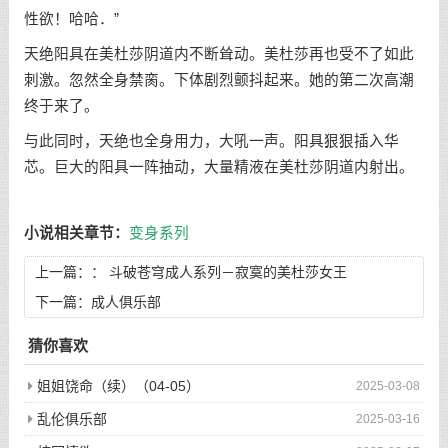
性欲！哈哈．”
天绝阳具在美杜莎阴道内不断耸动。美杜莎再也受不了如此
刺激。忽然全身禁脔。下体剧烈颤抖起来。她的第二次高潮
终于来了。
与此同时，天绝也全身用力，大吼一声。阳具狠狠插入华
芯。巨大的阳具一阵抽动，大量精液在美杜莎阴道内射出。
小说相关章节：
变身系列
上一篇：：
斗破苍穹成人系列－寂寞的美杜莎女王
下一篇：
成人俱乐部
猜你喜欢
姐姐饶命（续）（04-05）
2025-03-08
乱伦俱乐部
2025-03-16