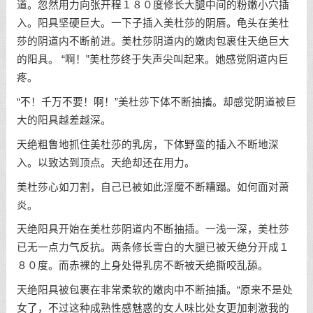
道。忽然用力向张开程１８０度修长大腿中间的粉嫩小穴插
入。阳具坚硬巨大。一下子插入美杜莎的阴唇。龟头在美杜
莎的阴道内不断前进。美杜莎阴道内的嫩肉包裹住天绝巨大
的阳具。 “啊！”美杜莎终于失声尖叫起来。她感觉阴道内巨
疼。
“不！千万不要！啊！”美杜莎下体不断抽搐。却感觉阴道被巨
大的阳具越差越深。
天绝粗鲁地抓住美杜莎的乳房，下体野蛮的插入不断地深
入。以致达到顶点。天绝却还在用力。
美杜莎心如刀割，自己已被如此淫魔不断糟蹋。如何面对萧
炎。
天绝阳具开始在美杜莎阴道内不断抽插。一浅一深，美杜莎
已无一点力气反抗。两条修长雪白的大腿已被天绝分开成１
８０度。而赤裸的上身处得乳房不断被天绝撕咬乱舔。
天绝阳具被包裹在非常柔软的嫩肉中不断抽插。“原来不是处
女了，不过这种成熟性感魅惑的女人味比处女更加刺激我的