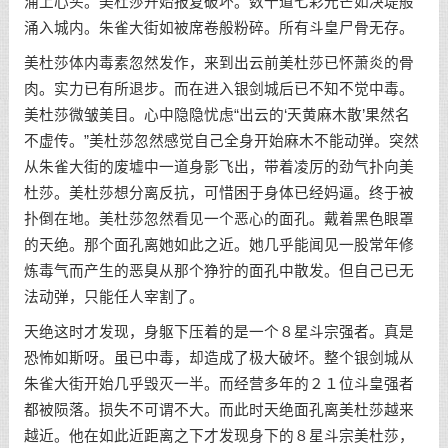
涌上心头。美杜莎开始报复破坏。数十道七彩光芒如决堤般
涌入城内。朱雀大街如被席卷般粉碎。所有斗皇尸骨无存。
美杜莎体内毒素忽然发作，来到出云前美杜莎已怀萧炎的骨
肉。实力已有所退步。而在进入银剑城后已不知不觉中毒。
美杜莎微皱美目。心中隐隐忧虑“出云的‘天黄麻木散’果然名
不虚传。”美杜莎忽然感觉自己全身开始麻木不能动弹。突然
从朱雀大街的废墟中一道身影飞出，带着凌厉的劲气扑向美
杜莎。美杜莎想分离反抗，可惜困于身体已经妈逼。终于被
扑倒在地。美杜莎忽然看见一个恶心的面孔。戴着黑色眼罩
的天绝。那个面孔离她如此之近。她几乎能闻见一股常年修
炼毒气而产生的恶臭从那个狰狞的面孔中散发。但自己已无
法动弹，只能任人宰割了。
天绝这时才发现，身躯下压着的是一个８星斗宗强者。真是
恐怖如斯呀。虽已中毒，却造成了极大破坏。整个银剑城从
朱雀大街开始几乎毁灭一半。而经营多年的２１位斗皇强者
都被陨落。损失不可谓不大。而此时天绝面孔离美杜莎越来
越近。他在如此近距离之下才发现身下的８星斗宗美杜莎，