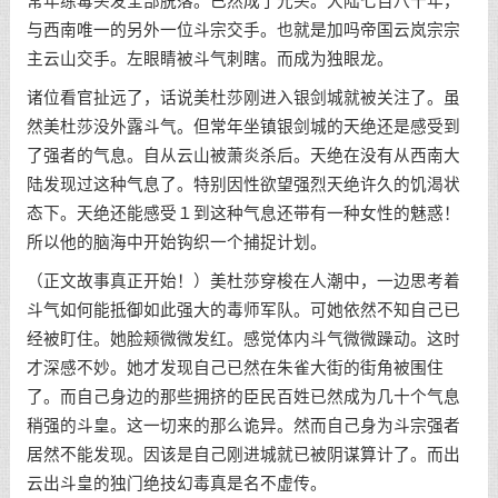
常年练毒头发全部脱落。已然成了光头。大陆七百八十年，
与西南唯一的另外一位斗宗交手。也就是加吗帝国云岚宗宗
主云山交手。左眼睛被斗气刺瞎。而成为独眼龙。
诸位看官扯远了，话说美杜莎刚进入银剑城就被关注了。虽
然美杜莎没外露斗气。但常年坐镇银剑城的天绝还是感受到
了强者的气息。自从云山被萧炎杀后。天绝在没有从西南大
陆发现过这种气息了。特别因性欲望强烈天绝许久的饥渴状
态下。天绝还能感受１到这种气息还带有一种女性的魅惑！
所以他的脑海中开始钩织一个捕捉计划。
（正文故事真正开始！）美杜莎穿梭在人潮中，一边思考着
斗气如何能抵御如此强大的毒师军队。可她依然不知自己已
经被盯住。她脸颊微微发红。感觉体内斗气微微躁动。这时
才深感不妙。她才发现自己已然在朱雀大街的街角被围住
了。而自己身边的那些拥挤的臣民百姓已然成为几十个气息
稍强的斗皇。这一切来的那么诡异。然而自己身为斗宗强者
居然不能发现。因该是自己刚进城就已被阴谋算计了。而出
云出斗皇的独门绝技幻毒真是名不虚传。