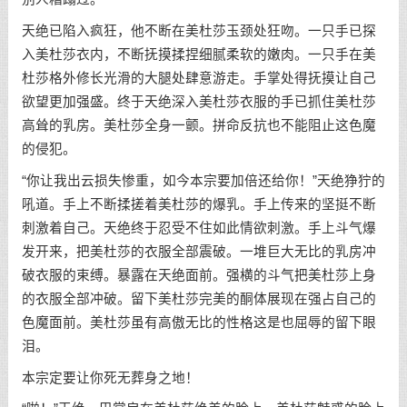
天绝已陷入疯狂，他不断在美杜莎玉颈处狂吻。一只手已探
入美杜莎衣内，不断抚摸揉捏细腻柔软的嫩肉。一只手在美
杜莎格外修长光滑的大腿处肆意游走。手掌处得抚摸让自己
欲望更加强盛。终于天绝深入美杜莎衣服的手已抓住美杜莎
高耸的乳房。美杜莎全身一颤。拼命反抗也不能阻止这色魔
的侵犯。
“你让我出云损失惨重，如今本宗要加倍还给你！”天绝狰狞的
吼道。手上不断揉搓着美杜莎的爆乳。手上传来的坚挺不断
刺激着自己。天绝终于忍受不住如此情欲刺激。手上斗气爆
发开来，把美杜莎的衣服全部震破。一堆巨大无比的乳房冲
破衣服的束缚。暴露在天绝面前。强横的斗气把美杜莎上身
的衣服全部冲破。留下美杜莎完美的酮体展现在强占自己的
色魔面前。美杜莎虽有高傲无比的性格这是也屈辱的留下眼
泪。
本宗定要让你死无葬身之地！