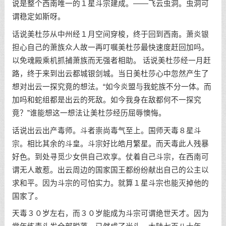
说是整个西南唯一的１星斗宗建成。——飞云虫洞。虫洞可
谓稳定如斯呀。
话说美杜莎从中州经１月空间穿梭，终于回到西南。萧炎银
担心自己的萧族众人故一再叮嘱美杜莎最快速度赶回加吗。
以免魂殿乘机抓捕萧族而无强者相助。 话说美杜莎经一月赶
路，终于来到出云都城银剑城。当日美杜莎心中忽然产生了
想对出云一探究竟的想法。“如今炎盟与我蛇族不分一体。而
加吗和蛇组都是出云的死敌。如今我身在敌都何不一探究
竟？”谁能想这一想法让美杜莎经历屈辱懊悔。
话说出云出产毒师。斗者崇尚毒气至上。国师天毒８星斗
宗。相比其余的斗皇。斗宗好比皓月繁星。而天毒此人残暴
好色。到处寻觅少女供自己欢享。仗着自己斗宗，在西南可
谓无人敢惹。出云周边的国家国王都纷纷献出自己的公主以
求和平。因为斗宗的可怕实力。就算１星斗宗也能灭掉他的
国家了。
天毒３０岁左右，而３０岁能成为斗宗可谓绝世天才。因为