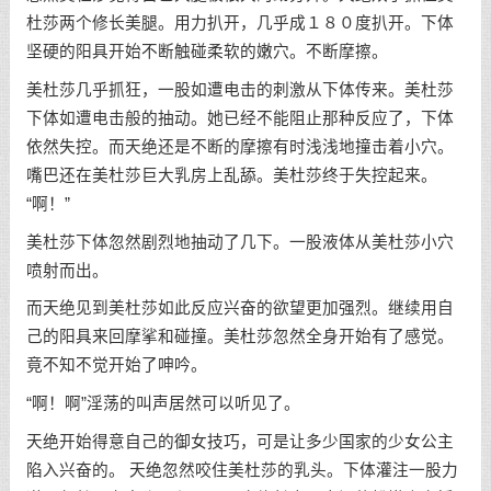
杜莎两个修长美腿。用力扒开，几乎成１８０度扒开。下体
坚硬的阳具开始不断触碰柔软的嫩穴。不断摩擦。
美杜莎几乎抓狂，一股如遭电击的刺激从下体传来。美杜莎
下体如遭电击般的抽动。她已经不能阻止那种反应了，下体
依然失控。而天绝还是不断的摩擦有时浅浅地撞击着小穴。
嘴巴还在美杜莎巨大乳房上乱舔。美杜莎终于失控起来。
“啊！”
美杜莎下体忽然剧烈地抽动了几下。一股液体从美杜莎小穴
喷射而出。
而天绝见到美杜莎如此反应兴奋的欲望更加强烈。继续用自
己的阳具来回摩挲和碰撞。美杜莎忽然全身开始有了感觉。
竟不知不觉开始了呻吟。
“啊！啊”淫荡的叫声居然可以听见了。
天绝开始得意自己的御女技巧，可是让多少国家的少女公主
陷入兴奋的。 天绝忽然咬住美杜莎的乳头。下体灌注一股力