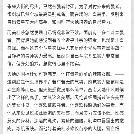
朱雀大街的尽头。已然被强者封死。为了对付外来的强者。
银剑城已然全城最高级别戒备。而在场的斗皇高手。反别来
自出云皇室大内高手，和国师府天绝培养的自己势力。
而美杜莎忽然发现自己情况非常不妙。面前有十多个斗皇强
者。而背后她能感觉到有五个近乎斗宗的强者，也就是斗皇
巅峰。而在这五个斗皇巅峰中尤其是那个光头带着黑眼罩面
目狰狞的毒师实力最高。虽然对自己斗宗８星实力非常自
信。但身处狼穴，总觉得心里不踏实。
天绝的围捕计划可算完美。他打量着面前的魅惑女郎。——
这到底是什么境界乎？若有若无的气势，感觉实力应该就是
斗皇巅峰而已。但天绝感觉没那么简单。西南大陆什么时候
出了这样的高手。尤其这么美丽。天绝曾经围捕过许多美丽
的美女斗皇。他喜欢征服强者，他喜欢践踏她们的高贵。而
他从来没见过如此妖媚的美杜莎，而且实力应该不低。性感
惹火的身材，深陷的乳沟，紧速的细腰。乳沟中暴露出的嫩
肉，冰肌玉肤。而他盯着美杜莎修长苗条的大腿，雪白细