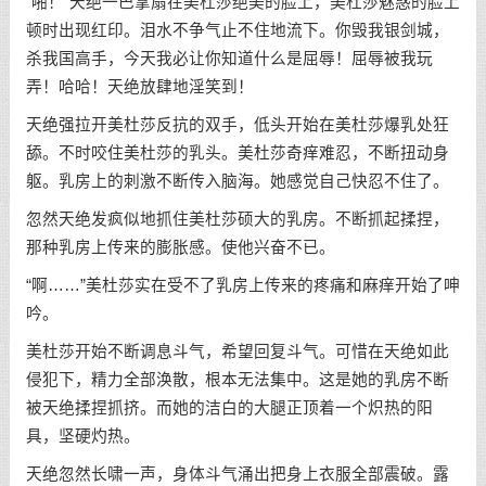
“啪！”天绝一巴掌扇在美杜莎绝美的脸上，美杜莎魅惑的脸上
顿时出现红印。泪水不争气止不住地流下。你毁我银剑城，
杀我国高手，今天我必让你知道什么是屈辱！屈辱被我玩
弄！哈哈！天绝放肆地淫笑到！
天绝强拉开美杜莎反抗的双手，低头开始在美杜莎爆乳处狂
舔。不时咬住美杜莎的乳头。美杜莎奇痒难忍，不断扭动身
躯。乳房上的刺激不断传入脑海。她感觉自己快忍不住了。
忽然天绝发疯似地抓住美杜莎硕大的乳房。不断抓起揉捏，
那种乳房上传来的膨胀感。使他兴奋不已。
“啊……”美杜莎实在受不了乳房上传来的疼痛和麻痒开始了呻
吟。
美杜莎开始不断调息斗气，希望回复斗气。可惜在天绝如此
侵犯下，精力全部涣散，根本无法集中。这是她的乳房不断
被天绝揉捏抓挤。而她的洁白的大腿正顶着一个炽热的阳
具，坚硬灼热。
天绝忽然长啸一声，身体斗气涌出把身上衣服全部震破。露