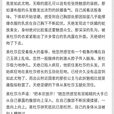
竟是如此尤物。无暇的面孔可以说有些张扬魅惑的容颜。那
如瀑布般的头发散发出浓烈的妖媚香气。自己闻着这股香
味。下体却开始坚硬。感受到自己胸部处那团挺拔几乎能撑
爆衣服的乳房在自己胸下不断起伏。天绝发现这个妖媚的蛇
族美女，身材绝对比脸蛋还要魅惑众生。那深深的乳沟，被
美杜莎的衣紧紧勒出了许多雪白的乳肉露在外面。天绝顿时
吻了下去。
美杜莎忍受着极大的羞辱，他忽然感觉有一个粗鲁的嘴在自
己玉颈上乱啃。忽然一股酸痒的刺激从脖子传入脑海。美杜
莎极力地挣扎。天绝已陷入疯狂，他抓住美杜莎的头发。开
始疯狂地在美杜莎修长的玉劲处狂吻。已经许久没有品尝到
如此尤物了，而出云附近国家的那些公主与此妖魅相比就是
庸脂俗粉罢了。天绝坚硬的下体从美杜莎玉腿处顶住。
美杜莎冷声道：“把本宗放开！”她忽然感觉有双粗糙的大手已
从自己暴露的腹部向上深入。在自己腹部不断抚摸揉搓，一
直向上向上。美杜莎拼死抵抗已是枉然，自己的身体从没被
别人糟蹋过。