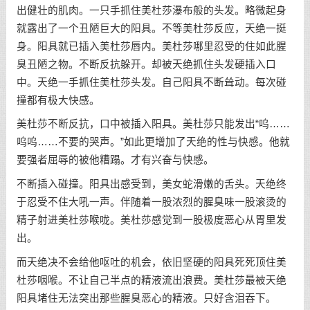
出健壮的肌肉。一只手抓住美杜莎瀑布般的头发。略微起身
就露出了一个丑陋巨大的阳具。不等美杜莎反应，天绝一挺
身。阳具就已插入美杜莎唇内。美杜莎哪里忍受的住如此腥
臭丑陋之物。不断反抗躲开。却被天绝抓住头发硬插入口
中。天绝一手抓住美杜莎头发。自己阳具不断耸动。每次碰
撞都有极大快感。
美杜莎不断反抗，口中被插入阳具。美杜莎只能发出“呜……
呜呜……不要的哭声。”如此更增加了天绝的性与快感。他就
要强者屈辱的被他糟蹋。才有兴奋与快感。
不断插入碰撞。阳具出感受到，美女蛇滑嫩的舌头。天绝终
于忍受不住大吼一声。伴随着一股浓烈的腥臭味一股滚烫的
精子射进美杜莎喉咙。美杜莎感觉到一股极度恶心从胃里发
出。
而天绝决不会给他呕吐的机会，依旧坚硬的阳具死死顶住美
杜莎咽喉。不让自己半点的精液流出浪费。美杜莎最被天绝
阳具堵住无法突出那些腥臭恶心的精液。只好含泪吞下。