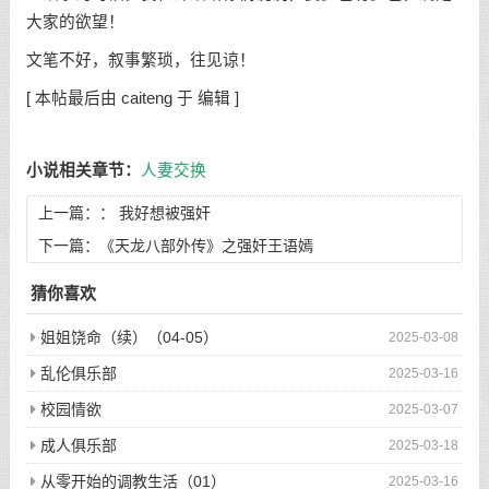
大家的欲望！
文笔不好，叙事繁琐，往见谅！
[ 本帖最后由 caiteng 于 编辑 ]
小说相关章节：
人妻交换
上一篇：：
我好想被强奸
下一篇：
《天龙八部外传》之强奸王语嫣
猜你喜欢
姐姐饶命（续）（04-05）
2025-03-08
乱伦俱乐部
2025-03-16
校园情欲
2025-03-07
成人俱乐部
2025-03-18
从零开始的调教生活（01）
2025-03-16