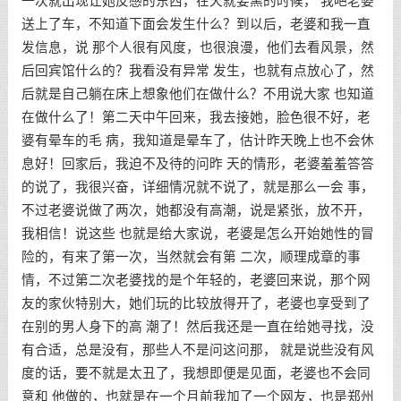
一次就出现让她反感的东西，在天就要黑的时候， 我吧老婆
送上了车，不知道下面会发生什么？到以后，老婆和我一直
发信息，说 那个人很有风度，也很浪漫，他们去看风景，然
后回宾馆什么的？我看没有异常 发生，也就有点放心了，然
后就是自己躺在床上想象他们在做什么？不用说大家 也知道
在做什么了！第二天中午回来，我去接她，脸色很不好，老
婆有晕车的毛 病，我知道是晕车了，估计昨天晚上也不会休
息好！回家后，我迫不及待的问昨 天的情形，老婆羞羞答答
的说了，我很兴奋，详细情况就不说了，就是那么一会 事，
不过老婆说做了两次，她都没有高潮，说是紧张，放不开，
我相信！说这些 也就是给大家说，老婆是怎么开始她性的冒
险的，有来了第一次，当然就会有第 二次，顺理成章的事
情，不过第二次老婆找的是个年轻的，老婆回来说，那个网
友的家伙特别大，她们玩的比较放得开了，老婆也享受到了
在别的男人身下的高 潮了！然后我还是一直在给她寻找，没
有合适，总是没有，那些人不是问这问那， 就是说些没有风
度的话，要不就是太丑了，我想即便是见面，老婆也不会同
意和 他做的，也就是在一个月前我加了一个网友，也是郑州