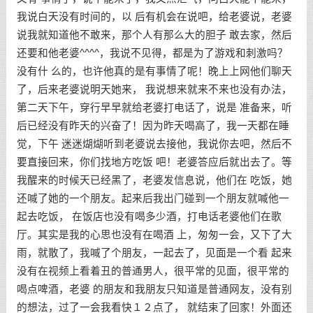
我说白天没有时间的，以 后有机会在说吧，给老婆说，老婆
说我就知道他不敢来，那个人有那么大的胆子 敢去家，然后
还要和他老婆^^^^，我说不见得，都是为了游戏和刺激吗？
没有什 么的，也许他真的是有事情了呢！晚上上网他们聊天
了，后来老婆说明天她来， 我说想来就来不来也没有办法，
第二天下午，穿行早早就给老婆打电话了，说是 准备来，听
后已经没有昨天的兴奋了！因为昨天喝高了，我一天都在睡
觉，下午 迷迷煳煳听到老婆说去接他，我说你去吧，然后不
要直接回来，你们找地方吃饭 吧！老婆答应后就出去了。等
我醒来的时候天已经黑了，老婆发信息说，他们在 吃饭，她
还喊了她的一个朋友。起来后我出门碰到一个朋友就喊他一
起去吃饭， 在饭店也没有喝多少酒，打电话老婆他们在歌
厅。其实是我的心思也没有在喝酒 上，匆匆一会，又下了大
雨，就散了，我喊了个朋友，一起去了，见面是一个看 起来
没有在视频上看着丑的普通男人，很平常的见面，很平常的
喝点啤酒，老婆 的朋友和我朋友只知道是普通网友，没有别
的想法，过了一会我看快１２点了， 就结束了回家！外面还