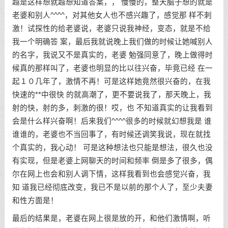
越是这样想就越想知道答案，， 慢慢的，整天脑子想的就是
老婆和别人^^^^，对其他女人也不感兴趣了，感觉那 样不刺
激！试探性的给老婆说，老婆只说我神经，变态，就是不给
我一个明确答 案，最后我就说晚上我们做的时候让她喊别人
的名字，我说又不是真实的，老婆 勉强同意了，晚上做得时
候真的那样叫了，老婆也明显的比以往兴奋，毕竟已经 在一
起１０几年了，激情不再！可是这样她竟然很兴奋的，在我
快速的**中很快 的就高潮了，更不要说我了，那天晚上，我
射的快，射的多，刺激的很！哎，也 不知道真实的让我看到
会是什么样兴奋啊！后来我们^^^^很多的时候就幻想我是 谁
谁谁的，老婆也不当回事了，有时候还调笑我说，现在就找
个真实的，我心动！ 可是这种想法也只能是想法，很久也没
有实现，但是老婆上网聊天的时间和频率 倒是多了很多，偶
尔在网上也会和别人调下情，这样我看到也会感觉兴奋，我
知 道我已经彻底改变，我已不是以前的那个人了，至少夫妻
和性方面是！
最后的结果是，老婆在网上很是放的开，和他们激情啊，听