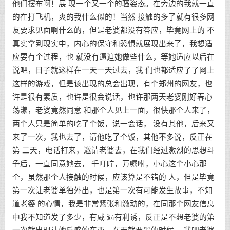
他们摆布啊！展 现一个又一个的骚姿态。在旁边的我就一直
的在打飞机，爽的我什么似的！当然 接触的多了就有很多网
友要求见面啊什么的，但是老婆都没有答应，毕竟网上的 不
真实拿到现实中，内心的保守和恐惧就展现出来了，我想适
应要有个过程，也 就没有逼迫她做些什么，等她适应以后在
说吧，日子就这样在一天一天过去，我 们也都适应了了网上
这样的游戏，但是该出现的总会出现，有个郑州的网友，也
许是很有素质，也许是很会说话，也许那两天老婆刚好春心
荡漾，老婆竟然同意 和那个人见上一面，很快那个人来了，
两个人只是简单的吃了个饭，说一会话， 没有其他，后来又
来了一次，我也去了，请他吃了个饭，其他不多说，反正在
第 二天，电话打来，邀请老婆去，在我们经过激烈的思想斗
争后，一直同意她去， 千叮咛，万嘱咐，小心这个小心那
个，虽然那个人接触的时候，应该算是不错的 人，但是毕竟
第一次让老婆单独外出，也是第一次有可能发生故事，不知
道老婆 的心情，我是非常紧张和激动的，在同那个网友信息
中我不知道发了多少，有威 逼有利诱，反正是不想老婆的第