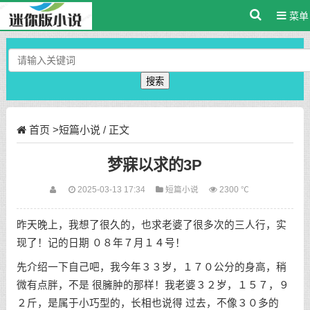
菜单
搜索
首页
>
短篇小说
/ 正文
梦寐以求的3P
2025-03-13 17:34
短篇小说
2300 ℃
昨天晚上，我想了很久的，也求老婆了很多次的三人行，实
现了！记的日期 ０８年７月１４号！
先介绍一下自己吧，我今年３３岁，１７０公分的身高，稍
微有点胖，不是 很臃肿的那样！我老婆３２岁，１５７，９
２斤，是属于小巧型的，长相也说得 过去，不像３０多的