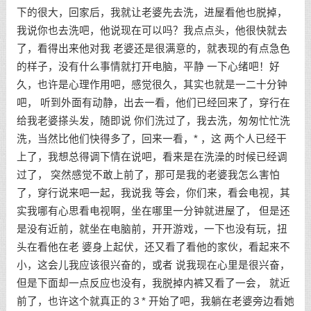
下的很大，回家后，我就让老婆先去洗，进屋看他也脱掉，
我说你也去洗吧，他说现在可以吗？我点点头，他很快就去
了，看得出来他对我 老婆还是很满意的，就表现的有点急色
的样子，没有什么事情就打开电脑，平静 一下心绪吧！好
久，也许是心理作用吧，感觉很久，其实也就是一二十分钟
吧， 听到外面有动静，出去一看，他们已经回来了，穿行在
给我老婆搽头发，随即说 你们洗过了，我去洗，匆匆忙忙洗
洗，当然比他们快得多了，回来一看，* ，这 两个人已经干
上了，我想总得调下情在说吧，看来是在洗澡的时候已经调
过了， 突然感觉不敢上前了，那可是我的老婆我怎么害怕
了，穿行说来吧一起，我说我 等会，你们来，看会电视，其
实我哪有心思看电视啊，坐在哪里一分钟就进屋了， 但是还
是没有近前，就坐在电脑前，开开游戏，一下也没有玩，扭
头在看他在老 婆身上起伏，还又看了看他的家伙，看起来不
小，这会儿我应该很兴奋的，或者 说我现在心里是很兴奋，
但是下面却一点反应也没有，我脱掉内裤又看了一会， 就近
前了，也许这个就真正的３* 开始了吧，我躺在老婆旁边看她