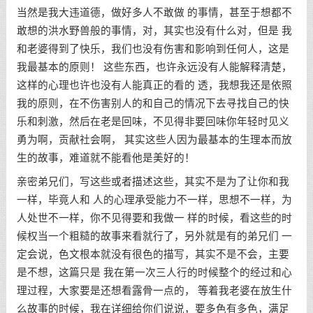
当然是我大违道德，做好多人不敢做 的事情，甚至于想都不
敢想的洪水野兽般的事情，对，其实也没有什么对，但是 我
和老婆得到了快乐，我们也没有伤害和影响到任何人，这是
我最基本的原则！ 这些东西，也许永远没有人能解释清楚，
这样的心理也许也没有人能真正的看的 透，我想我还是依照
我的原则，在不伤害别人的和自己的情况下去寻找自己的快
乐和刺激，然后在老是回味，不见得非要回味你年轻时见义
勇为啊，贡献社会啊， 其实这些人因为最基本的生理本而放
生的故事，难道就不能看他是美好的！
亲密弟兄们，写这些或者描述这些，其实不是为了让你和我
一样，毕竟人和 人的心理承受能力不一样，思想不一样，为
人处世不一样，你不见得要和我做一 样的时候，看这些的时
候权当一个粗糙的故事来看就行了，另外就是有的弟兄们 一
定会说，色文根本就没有很色的描写，其实不是不会，主要
是不想，这篇只是 我在第一次三人行的时候整个的经过和心
理过程，大家要是还想看露骨一点的， 等着我老婆在放生什
么故事的时候，我在详细给你们说说，要多色有多色，满足