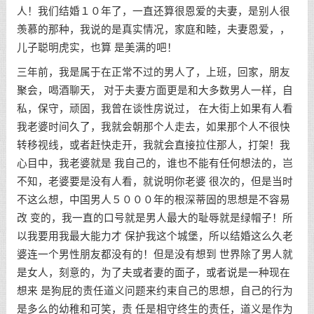
人！我们结婚１０年了，一直还算很恩爱的夫妻，是别人很
羡慕的那种，我说的是真实情况，家庭和睦，夫妻恩爱，，
儿子聪明虎实，也算 是美满的吧！
三年前，我是属于在正常不过的男人了，上班，回家，朋友
聚会，喝酒聊天， 对于夫妻方面更是和大多数男人一样，自
私，保守，顽固，我曾在谈性房说过， 在大街上如果有人看
我老婆时间久了，我就会朝那个人走去，如果那个人不很快
转移视线，或者赶快走开，我就会直接拉住那人，打架！我
心目中，我老婆就是 我自己的，谁也不能有任何想法的，岂
不知，老婆要是没有人看，就说明你老婆 很次的，但是当时
不这么想，中国男人５０００年的根深蒂固的思想是不容易
改 变的，我一直的口号就是男人最大的耻辱就是绿帽子！所
以我要用我最大能力才 保护我这个城堡，所以结婚这么久老
婆连一个男性朋友都没有的！但是没有想到 世界除了男人就
是女人，刻意的，为了夫或者妻的面子，或者说是一种现在
想来 是狗屁的责任道义问题来约束自己的思想，自己的行为
是多么的幼稚和可笑，责 任是相守终生的责任，道义是作为