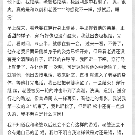
他下面，我继续，老婆也继续，极度刺激中我射了， 爽，很
爽，真的是和以前和老婆^^^^的感觉不一样，搽拭后，睡
觉！
早上醒来，看老婆在穿行身上侧卧，手里握着他的弟弟，正
香甜的样子，穿 行好像也没有醒来，我就出去吸根烟，完
后，看时间，６点半，就想在躺一会， 过来一看，不得了，
他在老婆后面是侧着身子的姿势已经开始，但是看老婆还没
有完全清醒的样子，轻轻的在哼哼，我回避一下吧，穿行马
上就走了，在让他爽 一次吧，可是这时候他的电话响了，我
就喊他，他出去接电话，我来卧室，直接 就进入了老婆的身
体，等他打完电话，我已经把老婆搞醒了，一会结束！穿行
继 续，老婆被另一轮的冲击带到了高潮，洗澡，道别，送穿
行走的路边，像普通朋 友一样再见，看他走的背影，我说我
第一次的３* 结束了，我也轻松了，但是轻 松中还有一点点
失落，我不明白是什么原因！
我不知道我和老婆以后还会不会有这样的游戏，老婆还会不
会有她自己的游 戏，我也不明白我这样做是对还是错，错，