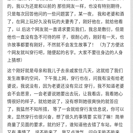
的，我以为还是和以前的 那些网友一样，也没有特别期待，
只是每次回答他问的一些问题罢了，某一夜， 我和老婆和酒
了，在网上玩好久没有玩的夫妻秀了，刚好他在，就给他看
了，以 后这个网友就一直请求要见我们，我总是敷衍，但是
他也一直没有急不可待的样 子，很耐心的，刚好有一天，也
许故事都要有刚好，不然就不会发生故事了！ （为了方便这
个网友就叫穿行吧，随便起的名字。大家不要往身边的人身
上猜想）
这个刚好就是母亲和我儿子去亲戚家住几天，这就给了我们
发生故事的空间， 下午我上网，穿行也在，问我有没有给老
婆说，我说没有，因为老婆还没有见过 穿行，我不知道老婆
会不会愿意，一会老婆说她要出去玩，让我看店，我看她心
情很好的样子，就给她说了，没有想到她很爽快的就答应
了，我猛然不知所措， 等了一会就给穿行发信息说，你可以
来，显然穿行也很兴奋，想了很久的事情要 实现了嘛！简单
商量了见面的要求，就约好了，谁知道他去错了车站，单位
又有 事情了，说不能来了，我又点泄气，问白天能不能来，