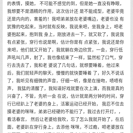
的表情，摸她， 不可能不感觉的到，但是她一直没有睁眼，
我想要不是酒精的作用，这次估计还 是不能成型，老婆毕竟
还是内向的，害羞的！我吧弟弟放在老婆嘴边，老婆也没 有
犹豫的吃起来，当时就有反映，我说来吧，坐我身上，吧老
婆抱起来，抱到我 身上，刚放进去一下，就又软了，我说我
有点紧张，穿行也说是啊，估计你是有 点紧张，我说还是你
来吧，他们就又开始了，我就躺在旁边欣赏，一会，穿行低
声吼叫几声，射了，我也像结束了一样，猛然松了口气，穿
行去洗去了，我和老 婆说了几句话，就想要睡着，他过来
后，我们就轻声的聊天，慢慢的就快要睡着 了，好久不说话
了，我听见有细微的声音，仔细一听，像是在接吻，啧啧有
声， 我猛的清醒了，我知道好戏就要在次上演，而我是真的
兴奋了，不管，先听一会 在说，估计就是两分钟的时间，穿
行已经趴上了老婆的身上，活塞运动已经开始， 我忍不住去
摸老婆的咪咪，弟弟已经硬的不能行了，我过去打开灯，，
看活春宫， 然后让老婆给我吹，忘了怎么我就开始了，在后
面，老婆趴在穿行身上，去添他 咪咪，不过瘾，吧老婆放在