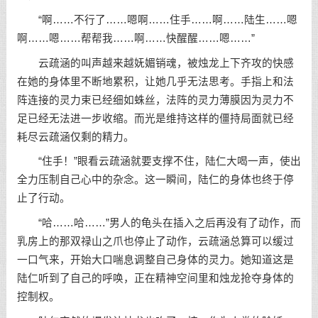
“啊……不行了……嗯啊……住手……啊……陆生……嗯
啊……嗯……帮帮我……啊……快醒醒……嗯……”
云疏涵的叫声越来越妩媚销魂，被烛龙上下齐攻的快感
在她的身体里不断地累积，让她几乎无法思考。手指上和法
阵连接的灵力束已经细如蛛丝，法阵的灵力薄膜因为灵力不
足已经无法进一步收缩。而光是维持这样的僵持局面就已经
耗尽云疏涵仅剩的精力。
“住手！”眼看云疏涵就要支撑不住，陆仁大喝一声，使出
全力压制自己心中的杂念。这一瞬间，陆仁的身体也终于停
止了行动。
“哈……哈……”男人的龟头在插入之后再没有了动作，而
乳房上的那双禄山之爪也停止了动作，云疏涵总算可以缓过
一口气来，开始大口喘息调整自己身体的灵力。她知道这是
陆仁听到了自己的呼唤，正在精神空间里和烛龙抢夺身体的
控制权。