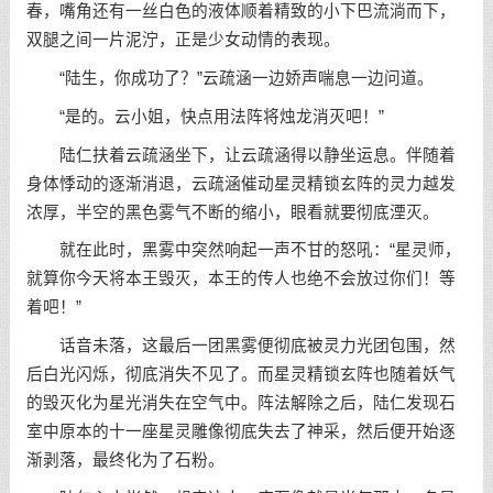
春，嘴角还有一丝白色的液体顺着精致的小下巴流淌而下，
双腿之间一片泥泞，正是少女动情的表现。
“陆生，你成功了？”云疏涵一边娇声喘息一边问道。
“是的。云小姐，快点用法阵将烛龙消灭吧！”
陆仁扶着云疏涵坐下，让云疏涵得以静坐运息。伴随着
身体悸动的逐渐消退，云疏涵催动星灵精锁玄阵的灵力越发
浓厚，半空的黑色雾气不断的缩小，眼看就要彻底湮灭。
就在此时，黑雾中突然响起一声不甘的怒吼：“星灵师，
就算你今天将本王毁灭，本王的传人也绝不会放过你们！等
着吧！”
话音未落，这最后一团黑雾便彻底被灵力光团包围，然
后白光闪烁，彻底消失不见了。而星灵精锁玄阵也随着妖气
的毁灭化为星光消失在空气中。阵法解除之后，陆仁发现石
室中原本的十一座星灵雕像彻底失去了神采，然后便开始逐
渐剥落，最终化为了石粉。