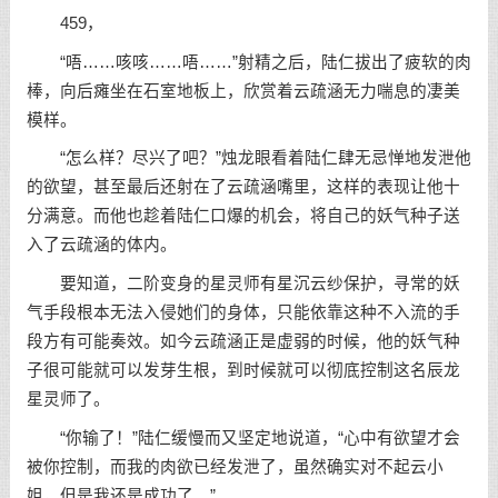
459，
“唔……咳咳……唔……”射精之后，陆仁拔出了疲软的肉
棒，向后瘫坐在石室地板上，欣赏着云疏涵无力喘息的凄美
模样。
“怎么样？尽兴了吧？”烛龙眼看着陆仁肆无忌惮地发泄他
的欲望，甚至最后还射在了云疏涵嘴里，这样的表现让他十
分满意。而他也趁着陆仁口爆的机会，将自己的妖气种子送
入了云疏涵的体内。
要知道，二阶变身的星灵师有星沉云纱保护，寻常的妖
气手段根本无法入侵她们的身体，只能依靠这种不入流的手
段方有可能奏效。如今云疏涵正是虚弱的时候，他的妖气种
子很可能就可以发芽生根，到时候就可以彻底控制这名辰龙
星灵师了。
“你输了！”陆仁缓慢而又坚定地说道，“心中有欲望才会
被你控制，而我的肉欲已经发泄了，虽然确实对不起云小
姐，但是我还是成功了。”