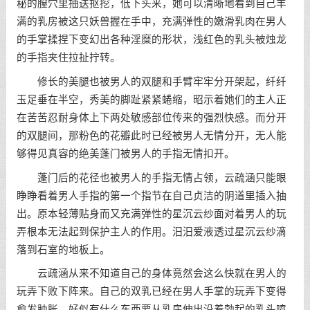
秘的膣穴里抽送抠挖，低下头来，她可以清晰地看到自己丰
满的乳房被这只妖兽握在手中，充满弹性的嫩滑乳肉在男人
的手掌揉捏下变幻出各种淫糜的形状，浅红色的乳头被烛龙
的手指夹住拉扯拧转。
修长的美腿也被男人的双腿和手臂牢牢分开架起，纤纤
玉足垂在半空，秀美的脚趾紧紧蜷缩，昭示着她们的主人正
在苦苦忍耐身体上下两处敏感部位传来的强烈快感。而分开
的双腿间，那粉色的花瓣此时已经被男人无情分开，无人能
够得见真容的绝美蓬门被男人的手指无情扣开。
蓬门后的花径也被男人的手指无情占领，云疏涵只能眼
睁睁看着男人手指的第一个指节在自己贞洁的阴道里插入抽
出。原本轻薄贴身而又充满弹性的星沉云纱面对着男人的玩
弄根本无法起到保护主人的作用。汨汨爱液透过星沉云纱滴
落到石室的地板上。
云疏涵从来不知道自己的身体竟然会这么快就在男人的
玩弄下败下阵来。自己的双乳已经在男人手掌的玩弄下变得
愈发肿胀，好似有什么东西要从乳房伸出沿着勃起的乳头喷