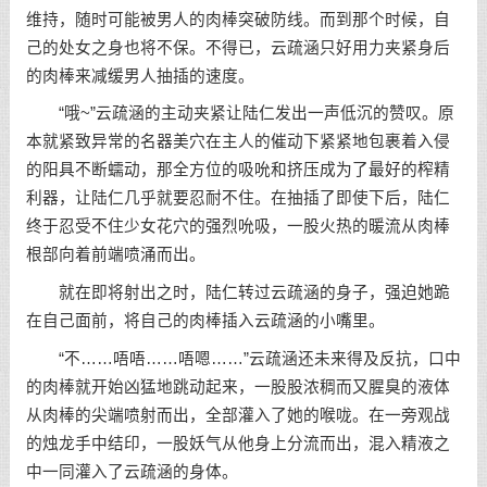
维持，随时可能被男人的肉棒突破防线。而到那个时候，自
己的处女之身也将不保。不得已，云疏涵只好用力夹紧身后
的肉棒来减缓男人抽插的速度。
“哦~”云疏涵的主动夹紧让陆仁发出一声低沉的赞叹。原
本就紧致异常的名器美穴在主人的催动下紧紧地包裹着入侵
的阳具不断蠕动，那全方位的吸吮和挤压成为了最好的榨精
利器，让陆仁几乎就要忍耐不住。在抽插了即使下后，陆仁
终于忍受不住少女花穴的强烈吮吸，一股火热的暖流从肉棒
根部向着前端喷涌而出。
就在即将射出之时，陆仁转过云疏涵的身子，强迫她跪
在自己面前，将自己的肉棒插入云疏涵的小嘴里。
“不……唔唔……唔嗯……”云疏涵还未来得及反抗，口中
的肉棒就开始凶猛地跳动起来，一股股浓稠而又腥臭的液体
从肉棒的尖端喷射而出，全部灌入了她的喉咙。在一旁观战
的烛龙手中结印，一股妖气从他身上分流而出，混入精液之
中一同灌入了云疏涵的身体。