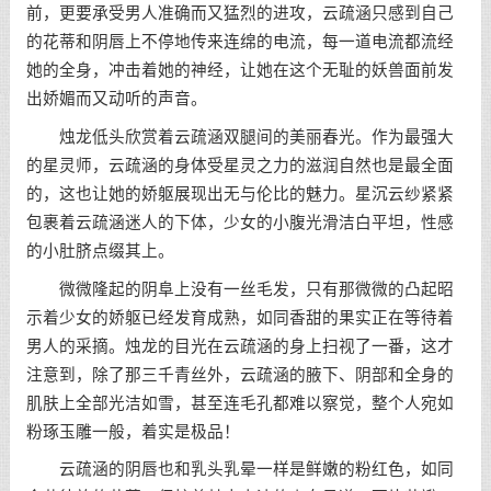
前，更要承受男人准确而又猛烈的进攻，云疏涵只感到自己
的花蒂和阴唇上不停地传来连绵的电流，每一道电流都流经
她的全身，冲击着她的神经，让她在这个无耻的妖兽面前发
出娇媚而又动听的声音。
烛龙低头欣赏着云疏涵双腿间的美丽春光。作为最强大
的星灵师，云疏涵的身体受星灵之力的滋润自然也是最全面
的，这也让她的娇躯展现出无与伦比的魅力。星沉云纱紧紧
包裹着云疏涵迷人的下体，少女的小腹光滑洁白平坦，性感
的小肚脐点缀其上。
微微隆起的阴阜上没有一丝毛发，只有那微微的凸起昭
示着少女的娇躯已经发育成熟，如同香甜的果实正在等待着
男人的采摘。烛龙的目光在云疏涵的身上扫视了一番，这才
注意到，除了那三千青丝外，云疏涵的腋下、阴部和全身的
肌肤上全部光洁如雪，甚至连毛孔都难以察觉，整个人宛如
粉琢玉雕一般，着实是极品！
云疏涵的阴唇也和乳头乳晕一样是鲜嫩的粉红色，如同