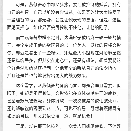
可是，燕倾舞心中却又犹豫，要让被控制的妖兽，拥有
自己的神智，自己以前没有尝试过，如果真的让大宝恢复了
一些理智的话，那无疑，会是让他表现的更强，但是，这里
面她又担心，如此是否会再控制不住他，让他给跑了。
而在燕倾舞举棋不定时，这满屋子被哈麻一轮一轮的插
弄，完全变成了他肉欲玩具的某一位美人，妖族的智将文彩
依，却就是看出了一些端倪，知道燕大小姐现在对哈麻虽然
还是纵容居多，但其实在她心中，还是有想法，想着要将这
个好色混蛋给彻底控制，让他完全的听从自己的命令指挥，
并且还是希望能够发挥出更大的战力效果。
这个需求，从燕倾舞的角度而言，却是合理且需要，但
眼下，她却是不得其法，文彩依能在身体被哈麻干的疲软，
甚至着妖气被连吸，身体瘫软，一次次被屌的欲仙欲死间，
还能够敏锐的观察到这一点，可也不容易，既然着燕倾舞有
如此的目标，那文彩依觉得，这，就是机会！
于是，就在那玉体横陈，一众美人们娇躯瘫软，下体淫