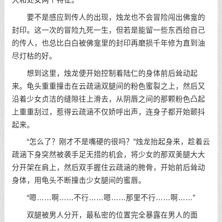
要不是感应到传人的出现，烛龙也不会冒险闯出佛龛的
封印。这一次的冒险九死一生，但若是能留一些东西给自己
的传人，也总比白白被佛龛里的封印再磨损千年修为直到油
尽灯枯的好。
想到这里，烛龙便开始控制着陆仁的身体前后耸动起
来。龟头重重撞击在云疏涵双腿间的粉色蜜裂之上，然后又
沿着少女贞洁的缝隙往上滑去，从阴唇之间的那颗粉色凸起
上重重刮过，惹得云疏涵不仅娇呼出声，连身子都开始颤抖
起来。
“怎么了？刚才不是嘴硬的很吗？”烛龙抬起身来，趁着云
疏涵下身突然被袭手足无措的机会，将少女的那双美腿大大
分开架在肩上，然后双手握住云疏涵的胯骨，开始前后耸动
身体，用龟头不断撞击少女腿间的蜜唇。
“嗯……啊……不行……嗯……那里不行……啊……”
双腿被男人分开，最私密的位置完全暴露在男人的面