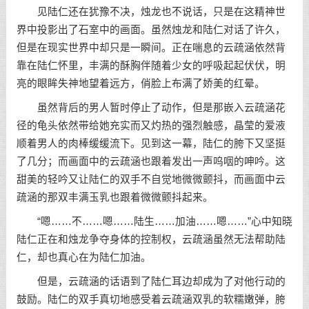
见陆仁还在犹豫不决，烛龙也不说话，只是在这精神世
界中投影出了石室中的画面。虽然烛龙和陆仁对话了许久，
但是在现实世界中却只是一瞬间。正在喘息的云疏涵依然背
靠在陆仁怀里，丰满的酥胸伴随着少女的呼吸起起伏伏，明
亮的眼眸失神地望着远方，俏脸上布满了娇美的红晕。
虽然背后的男人暂时停止了动作，但是那嵌入云疏涵花
径的龟头依然带给她充实而又灼热的强烈触感，晶莹的爱液
顺着男人的肉棒缓缓流下。见到这一幕，陆仁的胯下又坚挺
了几分；而画面中的云疏涵也跟着发出一声呜咽的呻吟。这
甜美的轻吟又让陆仁的双手不自觉地微微颤抖，而画面中云
疏涵的那双丰满玉乳也跟着微微颤抖起来。
“嗯……不……嗯……陆生……加油……嗯……”心中知晓
陆仁正在和烛龙争夺身体的控制权，云疏涵虽然无法帮助陆
仁，却也真心在为陆仁加油。
但是，云疏涵的话语到了陆仁耳边却成为了对他行动的
鼓励。陆仁的双手真切地感受着云疏涵双乳的软糯嫩弹，胯