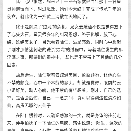
陆仁心中怅然，想来这十一座石像就是当年那十一名星
灵师遗留而下，时过境迁，她们今天终于完成了传承千年的
使命，就此化为一抔黄土消散在天地间了。
终于是解决了‘烛龙’的危机，龙女云疏涵不仅是觉得放下
了心头大石，星灵师多年的纠葛恩怨，终于化解，放下心
结，这绝美女子，目光看着陆仁，满是感激，同时心中想起
了刚才那情迷刺激的诛杀‘烛龙’的过程中，与着陆仁发生的那
淫靡之事，那感谢的眼神中， 却也是不禁带上了其他的几分
因素。
劫后余生，陆仁望着云疏涵美目，盈盈顾盼，让他心头
不禁的颤变，心中一个本能的念头，却就是觉得，眼前的云
小姐好美，动人心魄，他不禁的有些想着，刚才，自己的选
择，是否会后悔，自己，一念之间，真可以得到这位清冷如
仙，高贵无暇的云仙子！
在陆仁愣神时，云疏涵感激的一笑，就是身体的往前走
来，伸手拍抚了一下陆仁的肩膀，感谢说道：“陆生，这次的
事情，真是多亏了有你，才是能够顺利的铲除着烛龙，不