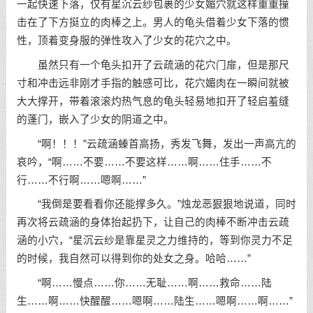
一起快速下落，仅有星沉云纱包裹的少女媚穴就这样重重撞
击在了下方挺立的肉棒之上。男人的龟头借着少女下落的惯
性，顶着变身服的弹性攻入了少女的花穴之中。
虽然只有一个龟头扣开了云疏涵的花穴门扉，但是那尺
寸和冲击远非刚才手指的触感可比，花穴媚肉在一瞬间就被
大大撑开，带着滚滚灼热气息的龟头轻易地扣开了轻启羞缝
的蓬门，嵌入了少女的阴道之中。
“啊！！！”云疏涵螓首高扬，秀发飞舞，发出一声高亢的
哀吟，“啊……不要……不要这样……啊……住手……不
行……不行啊……嗯啊……”
“我倒是要看看你还能撑多久。”烛龙恶狠狠地说道，同时
再次将云疏涵的身体抬起扔下，让自己的肉棒不断冲击云疏
涵的小穴，“星沉云纱是靠星灵之力维持的，等到你灵力不足
的时候，我自然可以得到你的处女之身。哈哈……”
“啊……慢点……你……无耻……啊……救命……陆
生……啊……快醒醒……嗯啊……陆生……嗯啊……啊……”