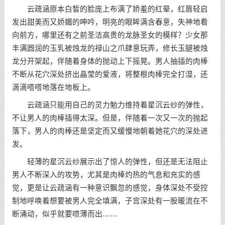
云疏涵原本白皙的脸庞上布满了娇羞的红晕，红唇轻启
发出甜美而又娇媚的呻吟，明亮的眼眸满含春意，失神地看
向前方，哪里还有之前圣洁高贵的龙脉圣女的模样？少女那
丰满圆润的玉乳被烛龙的禄山之爪肆意玩弄，修长玉腿被烛
龙分开架起，伴随着身体的抛动上下摇晃。男人抽插的肉棒
不断从花穴深处挤出晶莹的爱液，将整根肉棒完全打湿，还
滴滴嗒嗒地落在地板上。
云疏涵只能用自己的灵力勉力维持着星沉云纱的弹性，
不让男人的肉棒插得太深。但是，伴随着一次又一次的抛起
落下，男人的肉棒还是坚定而又缓慢地朝着她花穴的深处进
发。
轻薄的星沉云纱展示出了惊人的弹性，但还是无法阻止
男人不断深入的攻势，尤其是肉棒灼热的气息和充实的感
觉，更是让云疏涵有一种意识飘忽的感觉，身体深处不受控
制地呼唤着想要被男人完全填满，子宫深处有一股暖流在不
断涌动，似乎就要喷薄而出……