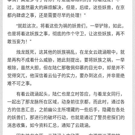
过，这虽然最大的麻烦解决，但是，后续，这些妖兽，在京
都内肆虐之事，还是需要尽早的处理！”
“就趁这次，将着这些为祸的妖兽们，一举铲除，如此，
也是将着这妖族之事，彻底的作个守卫，让这些妖族，再不
敢当妄为！”
烛龙既死，这其他的妖族祸乱，在龙女云疏涵眼中，就
是再构不成着什么威胁，她此刻提出，要将妖族之祸，一举
根除，虽然大胆，但在陆仁那敬佩仰慕的目光中，却是并不
觉得突兀，他深信着云仙子的实力，要办到这点，并非是绝
难不可之事。
有着云疏涵起头，陆仁也是立时答应，与着龙女同行，
一起出了那龙脉所在区域，动身前往京都，而此时，通过各
方的信息汇总，之前幽公主所埋藏的一些后手，隐藏在各处
的妖兽们，那进行的破坏行动，也就是通过了警员密探们的
消息收集，如今资料汇总，通知了云疏涵。