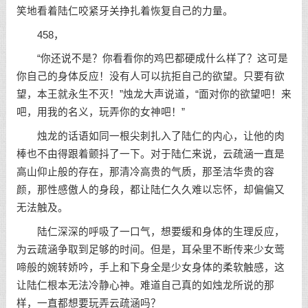
笑地看着陆仁咬紧牙关挣扎着恢复自己的力量。
458，
“你还说不是？你看看你的鸡巴都硬成什么样了？这可是
你自己的身体反应！没有人可以抗拒自己的欲望。只要有欲
望，本王就永生不灭！”烛龙大声说道，“面对你的欲望吧！来
吧，用我的名义，玩弄你的女神吧！”
烛龙的话语如同一根尖刺扎入了陆仁的内心，让他的肉
棒也不由得跟着颤抖了一下。对于陆仁来说，云疏涵一直是
高山仰止般的存在，那清冷高贵的气质，那圣洁华贵的容
颜，那性感傲人的身段，都让陆仁久久难以忘怀，却偏偏又
无法触及。
陆仁深深的呼吸了一口气，想要缓和身体的生理反应，
为云疏涵争取到足够的时间。但是，耳朵里不断传来少女莺
啼般的婉转娇吟，手上和下身全是少女身体的柔软触感，这
让陆仁根本无法冷静心神。难道自己真的如烛龙所说的那
样，一直都想要玩弄云疏涵吗？