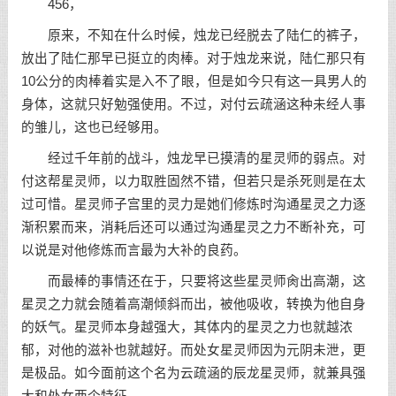
456，
原来，不知在什么时候，烛龙已经脱去了陆仁的裤子，
放出了陆仁那早已挺立的肉棒。对于烛龙来说，陆仁那只有
10公分的肉棒着实是入不了眼，但是如今只有这一具男人的
身体，这就只好勉强使用。不过，对付云疏涵这种未经人事
的雏儿，这也已经够用。
经过千年前的战斗，烛龙早已摸清的星灵师的弱点。对
付这帮星灵师，以力取胜固然不错，但若只是杀死则是在太
过可惜。星灵师子宫里的灵力是她们修炼时沟通星灵之力逐
渐积累而来，消耗后还可以通过沟通星灵之力不断补充，可
以说是对他修炼而言最为大补的良药。
而最棒的事情还在于，只要将这些星灵师肏出高潮，这
星灵之力就会随着高潮倾斜而出，被他吸收，转换为他自身
的妖气。星灵师本身越强大，其体内的星灵之力也就越浓
郁，对他的滋补也就越好。而处女星灵师因为元阴未泄，更
是极品。如今面前这个名为云疏涵的辰龙星灵师，就兼具强
大和处女两个特征。