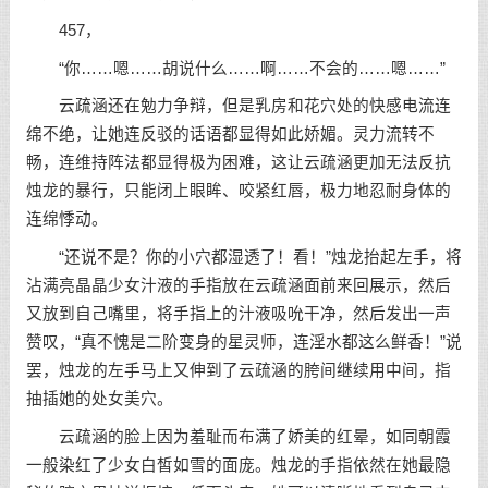
457，
“你……嗯……胡说什么……啊……不会的……嗯……”
云疏涵还在勉力争辩，但是乳房和花穴处的快感电流连
绵不绝，让她连反驳的话语都显得如此娇媚。灵力流转不
畅，连维持阵法都显得极为困难，这让云疏涵更加无法反抗
烛龙的暴行，只能闭上眼眸、咬紧红唇，极力地忍耐身体的
连绵悸动。
“还说不是？你的小穴都湿透了！看！”烛龙抬起左手，将
沾满亮晶晶少女汁液的手指放在云疏涵面前来回展示，然后
又放到自己嘴里，将手指上的汁液吸吮干净，然后发出一声
赞叹，“真不愧是二阶变身的星灵师，连淫水都这么鲜香！”说
罢，烛龙的左手马上又伸到了云疏涵的胯间继续用中间，指
抽插她的处女美穴。
云疏涵的脸上因为羞耻而布满了娇美的红晕，如同朝霞
一般染红了少女白皙如雪的面庞。烛龙的手指依然在她最隐