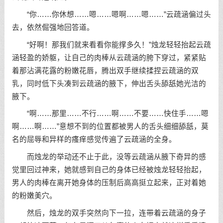
“你……你休想……嗯……嗯啊……嗯……”云疏涵偏过头
去，依然倔强地回答道。
“好啊！那我们就来看看你能撑多久！”烛龙轻轻抬起云疏
涵轻盈的娇躯，让自己的肉棒从云疏涵的胯下穿过，紧紧贴
着那沾满花露的粉嫩花唇，腾出双手继续揉捏云疏涵的双
乳，同时低下头凑到云疏涵的腋下，伸出舌头舔舐她光洁的
腋下。
“啊……那里……不行……啊……不要……快住手……嗯
啊……啊……”意想不到的位置都被男人的舌头细细舔舐，莫
名的屈辱和异样的瘙痒感觉传遍了云疏涵的全身。
而烛龙的举动还不止于此，没等云疏涵从腋下奇异的感
觉里回过神来，她就感到自己的身体已经被烛龙轻轻抬起，
男人的肉棒在离开她身体的压制后高高挺立起来，正对着她
的粉嫩美穴。
然后，烛龙的双手突然向下一拉，连带着云疏涵的身子