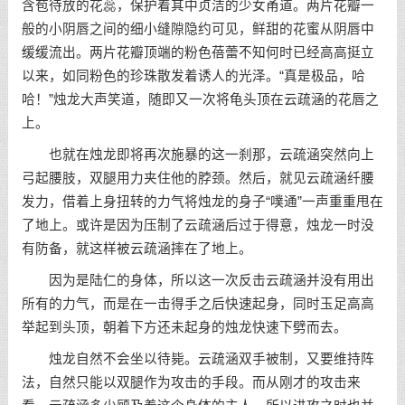
含苞待放的花蕊，保护着其中贞洁的少女甬道。两片花瓣一
般的小阴唇之间的细小缝隙隐约可见，鲜甜的花蜜从阴唇中
缓缓流出。两片花瓣顶端的粉色蓓蕾不知何时已经高高挺立
以来，如同粉色的珍珠散发着诱人的光泽。“真是极品，哈
哈！”烛龙大声笑道，随即又一次将龟头顶在云疏涵的花唇之
上。
也就在烛龙即将再次施暴的这一刹那，云疏涵突然向上
弓起腰肢，双腿用力夹住他的脖颈。然后，就见云疏涵纤腰
发力，借着上身扭转的力气将烛龙的身子“噗通”一声重重甩在
了地上。或许是因为压制了云疏涵后过于得意，烛龙一时没
有防备，就这样被云疏涵摔在了地上。
因为是陆仁的身体，所以这一次反击云疏涵并没有用出
所有的力气，而是在一击得手之后快速起身，同时玉足高高
举起到头顶，朝着下方还未起身的烛龙快速下劈而去。
烛龙自然不会坐以待毙。云疏涵双手被制，又要维持阵
法，自然只能以双腿作为攻击的手段。而从刚才的攻击来