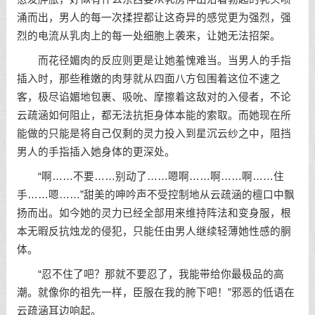
涌而出，男人的每一次揉捏都让这奇异的感觉更为强烈，强
烈的电流从乳肉上的每一处细胞上袭来，让她无法招架。
而花径媚肉的反应则更是让她羞愧难当。当男人的手指
插入时，那些稚嫩的肉芽就从四面八方包围着这位不速之
客，极尽谄媚地包裹、吸吮、摩擦着这敌对的入侵者，不论
云疏涵如何阻止，都无法抗拒身体本能的索取。而她现在所
能做的只能是将自己仅剩的灵力投入到星沉云纱之中，阻挡
男人的手指插入她身体的更深处。
“啊……不要……别动了……嗯啊……啊……啊……住
手……嗯……”甜美的呻吟声不受控制地从云疏涵的檀口中飘
扬而出。如今她的灵力已经全部用来维持阵法和变身服，根
本无暇反抗烛龙的侵犯，只能任由男人继续轻薄她性感的胴
体。
“忍不住了吧？那就不要忍了，我能带给你最极品的高
潮。就像你的祖先一样，臣服在我的胯下吧！”邪恶的低语在
云疏涵耳边响起。