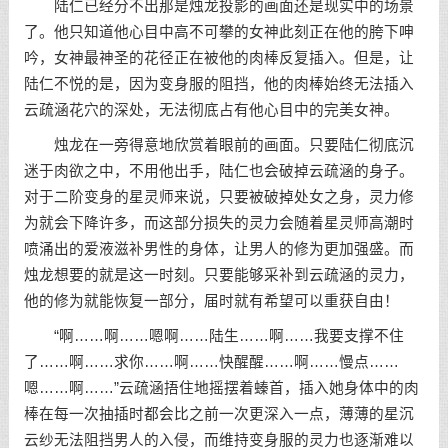
陆仁已经分不出那是烛龙投影的画面还是现实中的场景
了。他只知道他心目中高不可攀的女神此刻正在他的胯下呻
吟，女神最神圣的花径正在被他的肉棒反复插入。但是，让
陆仁不悦的是，因为变身服的阻挡，他的肉棒始终无法插入
云疏涵花穴的深处，无法彻底占有他心目中的完美女神。
烛龙在一旁得意地欣赏着眼前的画面。只要陆仁彻底沉
迷于肉欲之中，不用他出手，陆仁也会破掉云疏涵的身子。
对于二阶变身的星灵师来说，只要被破掉处女之身，灵力修
为就会下降许多，而这部分损失的灵力会随着星灵师高潮时
喷涌出的爱液滋补男性的身体，让男人的修为更加强盛。而
烛龙想要的就是这一时刻。只要能够采补到云疏涵的灵力，
他的修为就能恢复一部分，届时就有希望可以重获自由！
“啊……啊……嗯啊……陆生……啊……我要支撑不住
了……啊……求你……啊……快醒醒……啊……慢点……
嗯……啊……”云疏涵捂住地摇摆着螓首，插入她身体中的肉
棒在每一次抽插时都会比之前一次更深入一点，薄薄的星沉
云纱无法阻挡男人的入侵，而维持变身服的灵力也逐渐难以