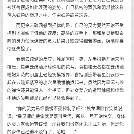
被妖兽摆成如此淫荡的姿势，自己私密的双乳和阴部就这样
落入妖兽的魔爪之中，任由妖兽肆意玩弄。
而更令云疏涵感到担忧的是，自己的灵力竟然开始不受
控制地减缓了流动的速度：高举的双手上，那和星灵精锁玄
阵的灵力薄膜连接的灵力桥梁开始变得细若游丝，隐隐就要
彻底失控了。
看到云疏涵的反应，烛龙呵呵一笑，左手拇指开始来回
按压、拨弄云疏涵那珍珠般的花蒂，食指和无名指在云疏涵
粉嫩如花的阴唇上轻轻抚摸拨弄，食指则连带着星沉云纱一
起在云疏涵紧窄的小穴里缓缓抽插起来。虽然因为星沉云纱
的弹性还只能深入一个指节，但处女美穴的紧窄触感和绵绵
不绝的吸吮却是已经可以体会得到了。
“你的灵力已经慢慢不受控制了吧？”烛龙满脸狞笑着说
道，“星灵师的使命就是繁衍后代，所以一旦开始性交，身体
的灵力就会运转缓慢。现在我们虽然还未正式开始，但是你
的身体已经迫不及待了，哈哈……”