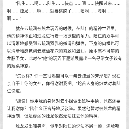
“陆生……啊……陆生……快点……嗯……快醒过来……
啊……烛龙……啊……就要逃脱了……嗯啊……嗯啊……
啊……”
就在云疏涵被烛龙玩弄的时候，在陆仁的精神世界里，
他的精神体正和烛龙进行着一场欲望的角力。陆仁的双手可
以清晰地感受到云疏涵双乳的嫩滑和弹性，下身的肉棒也可
以清晰地感觉到云疏涵花穴的紧致和温润。原本高不可攀的
龙脉圣女，此时在“他”的玩弄下逐渐展露出一名寻常女子该有
的娇柔神态。
“怎么样？你一直很渴望可以一亲云疏涵的芳泽吧？现在
亲自干上你的女神，你得谢谢我吧。”蛇首人身的烛龙对着陆
仁说道。
“胡说！你用我的身体对云小姐做出这种事情，竟然还要
让我谢你？”陆仁义正言辞地反驳道。虽然他暂时被烛龙的精
神压制，但是虚弱的烛龙依然无法抹去他的精神。
烛龙发出嗤笑声，似乎对陆仁的说法不屑一顾，满脸嘲