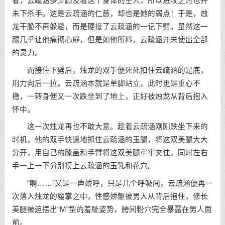
看，云疏涵多少顾及着这个身体的主人，所以进攻之时也并
未下杀手。这是云疏涵的仁慈，却也是她的弱点！于是，烛
龙干脆不再躲避，而是硬接了云疏涵的一记下劈。虽然这一
踢几乎让他痛彻心扉，但是如他所料，云疏涵并未使出全部
的灵力。
而接住下劈后，烛龙的双手便死死扣住云疏涵的足底，
用力向后一拉。云疏涵本就是单脚站立，此时更是重心不
稳，一转身便又一次跌坐到了地上，正好被烛龙从背后抱入
怀中。
这一次烛龙再也不敢大意。趁着云疏涵刚刚跌坐下来的
时机，他的双手快速地抓住云疏涵的玉腿，将这双美腿大大
分开，用自己的膝盖和手臂将这双美腿牢牢夹住，同时左右
手一上一下分别摸上云疏涵的玉乳和花穴。
“啊……”又是一声娇呼，只是几个呼吸间，云疏涵便再一
次落入烛龙的魔掌之中，性感娇躯被男人从背后抱住，修长
美腿被迫摆出“M”型的羞耻姿势，胯间粉穴完全暴露在男人面
前。