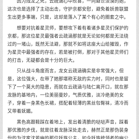
因为烛龙之死，云疏涵心中欣喜，一向避世淡漠的她，
这次也是选择了主动出击，守护京都安慰，避免着妖兽联盟
生出更多事端，只是，这却是落入了某个有心的圈套之中。
想要对抗着星灵师，要想攻下着有着诸多星灵们保护的
京都，那这位星灵最强者云疏涵那就是无论如何都是无法绕
过的一堵山，既然无法避，那就不如将这座大山给摧毁，作
为星灵中最强者的存在，若是被打倒，那对于其他星灵师们
的打击，无疑都会是十分的巨大。
只从战斗角度而言，龙女云疏涵确实是非常强大，但
是，这位强大，在带了她那堪称无敌的实力时，同时也是留
下了一个莫大的隐患，而就在云疏涵与陆仁离开口，就在那
龙脉的基地内，一位美丽曼妙，气质优雅，淡冷绝美的女
子，穿着一身黑色长裙，搭配着轻薄的黑丝包臀袜，清冷而
又带着妩媚。
黑色高跟鞋踩在着地上，发出着清脆的哒哒声音，踩着
那优雅的步伐，就是往着龙脉深处走去，赫然正是那伪装身
份的为沈家沈若幽的那位妖族公主，如今妖族统领者的幽公