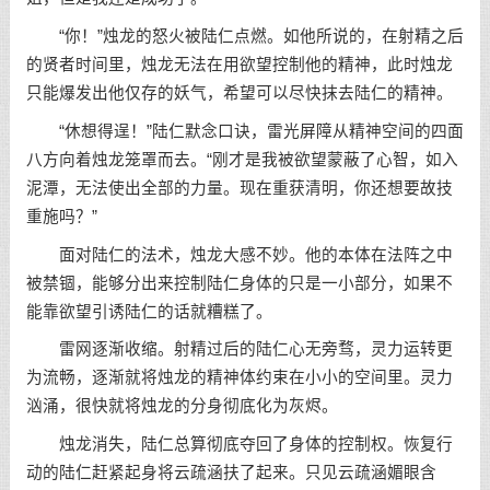
“你！”烛龙的怒火被陆仁点燃。如他所说的，在射精之后
的贤者时间里，烛龙无法在用欲望控制他的精神，此时烛龙
只能爆发出他仅存的妖气，希望可以尽快抹去陆仁的精神。
“休想得逞！”陆仁默念口诀，雷光屏障从精神空间的四面
八方向着烛龙笼罩而去。“刚才是我被欲望蒙蔽了心智，如入
泥潭，无法使出全部的力量。现在重获清明，你还想要故技
重施吗？”
面对陆仁的法术，烛龙大感不妙。他的本体在法阵之中
被禁锢，能够分出来控制陆仁身体的只是一小部分，如果不
能靠欲望引诱陆仁的话就糟糕了。
雷网逐渐收缩。射精过后的陆仁心无旁骛，灵力运转更
为流畅，逐渐就将烛龙的精神体约束在小小的空间里。灵力
汹涌，很快就将烛龙的分身彻底化为灰烬。
烛龙消失，陆仁总算彻底夺回了身体的控制权。恢复行
动的陆仁赶紧起身将云疏涵扶了起来。只见云疏涵媚眼含