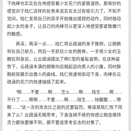
下肉棒也实实在在地感受着少女花穴的紧致温热，那奇妙的
感觉对于陆仁这样的处男来说实在太过有吸引力了。不知不
觉间，陆仁发现自己的双手开始做出揉捏的动作，同时抛动
起少女的身子，让自己的肉棒可以更深入地感受那紧致嫩穴
的触感。
再深，再深一点……陆仁将云疏涵的身子推倒，让她跪
到在自己前方，然后一手抓住少女的胯骨，一手将少女的玉
腕拉到身后，让云疏涵摆出了倒C型的羞耻姿势。在这种姿
势下，云疏涵丰满的翘臀向后翘起迎向男人的小腹，同时酥
胸前挺展示出傲人的曲线。陆仁快速地挺动下身，肉棒在云
疏涵的花穴内快速抽插了起来。
“啊……不要……啊……怎么……啊……陆生……啊……
不行了……嗯啊……不要……啊……陆生……快醒醒……嗯
啊……”这一次的攻击比之前的还要猛烈，难道是陆仁败下阵
来了么？云疏涵无暇思考，下身连绵不绝的快感让她连维持
灵力都快要做不到，跟不要说思考反击的对策了。