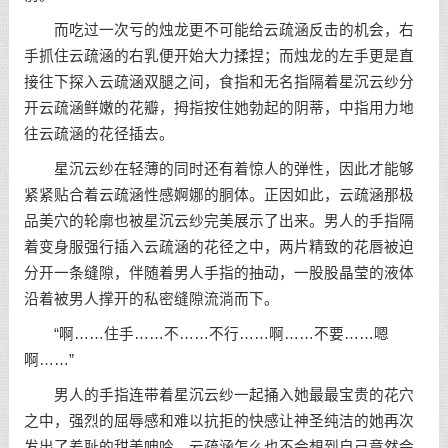
而吃过一次亏的烛龙更不可能给云疏涵反击的机会，右
手抓住云疏涵的右乳便开始大力揉捏；而烛龙的左手更是直
接往下探入云疏涵双腿之间，食指和无名指隔着星沉云纱分
开云疏涵鲜嫩的花瓣，拇指按住她勃起的阴蒂，中指用力地
往云疏涵的花径插去。
星沉云纱在轻薄的同时还有着惊人的弹性，因此才能够
紧紧贴合着云疏涵性感婀娜的胴体。正因如此，云疏涵那极
品美穴的轮廓也被星沉云纱完美展示了出来。男人的手指隔
着变身服强行插入云疏涵的花径之中，两片精致的花唇被迫
分开一条缝隙，伴随着男人手指的抽动，一股股晶莹的液体
沿着被男人撑开的私密缝隙流淌而下。
“啊……住手……不……不行……啊……不要……嗯
啊……”
男人的手指连带着星沉云纱一起捅入她最最宝贵的花穴
之中，强烈的屈辱感和难以抗拒的快感让神圣纯洁的她再次
发出了羞耻的甜美呻吟。云疏涵怎么也不会想到自己竟然会