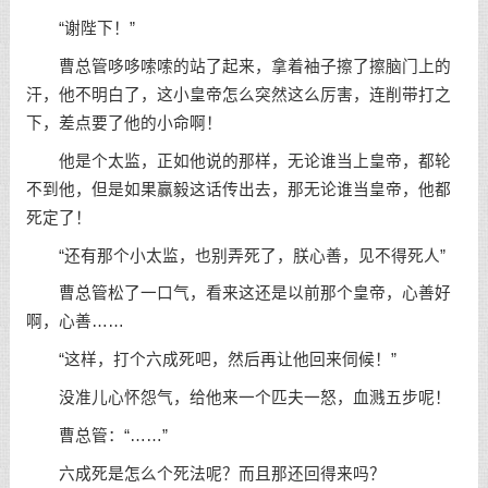
“谢陛下！”
曹总管哆哆嗦嗦的站了起来，拿着袖子擦了擦脑门上的
汗，他不明白了，这小皇帝怎么突然这么厉害，连削带打之
下，差点要了他的小命啊！
他是个太监，正如他说的那样，无论谁当上皇帝，都轮
不到他，但是如果赢毅这话传出去，那无论谁当皇帝，他都
死定了！
“还有那个小太监，也别弄死了，朕心善，见不得死人”
曹总管松了一口气，看来这还是以前那个皇帝，心善好
啊，心善……
“这样，打个六成死吧，然后再让他回来伺候！”
没准儿心怀怨气，给他来一个匹夫一怒，血溅五步呢！
曹总管：“……”
六成死是怎么个死法呢？而且那还回得来吗？