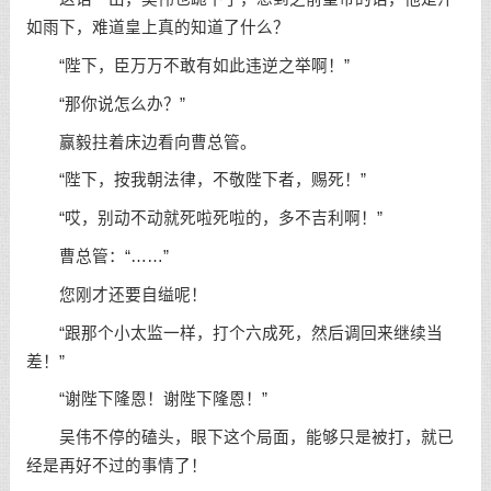
如雨下，难道皇上真的知道了什么？
“陛下，臣万万不敢有如此违逆之举啊！”
“那你说怎么办？”
赢毅拄着床边看向曹总管。
“陛下，按我朝法律，不敬陛下者，赐死！”
“哎，别动不动就死啦死啦的，多不吉利啊！”
曹总管：“……”
您刚才还要自缢呢！
“跟那个小太监一样，打个六成死，然后调回来继续当
差！”
“谢陛下隆恩！谢陛下隆恩！”
吴伟不停的磕头，眼下这个局面，能够只是被打，就已
经是再好不过的事情了！