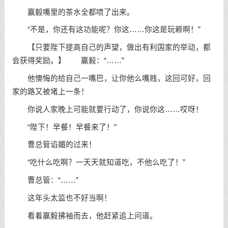
赢毅嘴里的茶水全都喷了出来。
“不是，你还有这功能呢？你这……你这是玩赖啊！”
【只要陛下提高自己的声望，做出有利国家的举动，都
会获得奖励。】 赢毅：“……”
他懊悔的给自己一嘴巴，让你他么嘴贱，这回可好，回
家的路又被堵上一条！
你说人家晚上可能就要行动了，你说你这……哎呀！
“陛下！早餐！早餐来了！”
曹总管谄媚的过来！
“吃什么吃啊？一天天就知道吃，不他么吃了！”
曹总管：“……”
这年头太监也不好当啊！
看着赢毅拂袖而去，他赶紧追上问道。