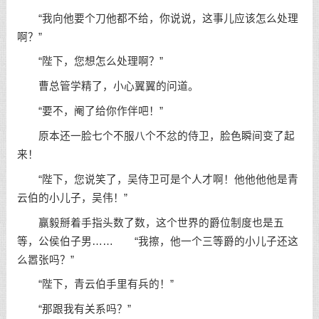
“我向他要个刀他都不给，你说说，这事儿应该怎么处理
啊？”
“陛下，您想怎么处理啊？”
曹总管学精了，小心翼翼的问道。
“要不，阉了给你作伴吧！”
原本还一脸七个不服八个不忿的侍卫，脸色瞬间变了起
来！
“陛下，您说笑了，吴侍卫可是个人才啊！他他他他是青
云伯的小儿子，吴伟！”
赢毅掰着手指头数了数，这个世界的爵位制度也是五
等，公侯伯子男…… “我擦，他一个三等爵的小儿子还这
么嚣张吗？”
“陛下，青云伯手里有兵的！”
“那跟我有关系吗？”