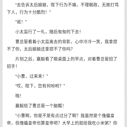
“去告诉太后娘娘，陛下行为不端，不理朝政，无故打骂
下人，行为十分酷烈！”
“诺！”
小太监行了一礼，随后匆匆的下去！
曹总管看着小太监离去的背影，心中冷冷一笑，我拿捏
不了你，太后娘娘还拿捏不了你吗？
片刻之后，赢毅看了眼桌面上的早点，对着曹总管招了
招手！
“小曹，过来来！”
“哎，陛下，您有何吩咐？”
啪！
赢毅给了曹总管一个脑瓢！
“小曹啊，你是不是有点过分了啊？我虽然是个傀儡皇
帝，但傀儡皇帝也算皇帝吧？大早上的就给我吃小米粥？你