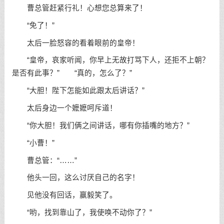
曹总管赶紧行礼！心想您总算来了！
“免了！”
太后一脸怒容的看着眼前的皇帝！
“皇帝，哀家听闻，你早上无故打骂下人，还拒不上朝？
是否有此事？” “真的，怎么了？”
“大胆！陛下怎能如此跟太后讲话？”
太后身边一个嬷嬷呵斥道！
“你大胆！我们俩之间讲话，哪有你插嘴的地方？”
“小曹！”
曹总管：“……”
他头一回，这么讨厌自己的名字！
见他没有回话，赢毅笑了。
“哟，找到靠山了，我使唤不动你了？”