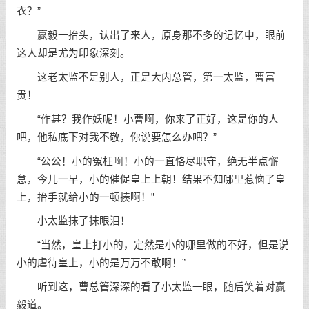
衣？”
赢毅一抬头，认出了来人，原身那不多的记忆中，眼前
这人却是尤为印象深刻。
这老太监不是别人，正是大内总管，第一太监，曹富
贵！
“作甚？我作妖呢！小曹啊，你来了正好，这是你的人
吧，他私底下对我不敬，你说要怎么办吧？”
“公公！小的冤枉啊！小的一直恪尽职守，绝无半点懈
怠，今儿一早，小的催促皇上上朝！结果不知哪里惹恼了皇
上，抬手就给小的一顿揍啊！”
小太监抹了抹眼泪！
“当然，皇上打小的，定然是小的哪里做的不好，但是说
小的虐待皇上，小的是万万不敢啊！”
听到这，曹总管深深的看了小太监一眼，随后笑着对赢
毅道。