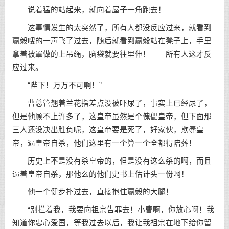
说着猛的站起来，就向着屋子一角跑去！
这事情发生的太突然了，所有人都没反应过来，就看到
赢毅嗖的一声飞了过去，随后就看到赢毅站在凳子上，手里
拿着被罩做的上吊绳，脑袋就要往里伸！ 所有人这才反
应过来。
“陛下！万万不可啊！”
曹总管翘着兰花指差点没被吓尿了，事实上已经尿了，
但是他顾不上许多了，这皇帝虽然是个傀儡皇帝，但下面那
三人还没决出胜负呢，这皇帝要是死了，好家伙，欺辱皇
帝，逼皇帝自杀，他们这里有一个算一个全都得陪葬！
历史上不是没有杀皇帝的，但是没有这么杀的啊，而且
逼着皇帝自杀，那他么的他们史书上估计头一份啊！
他一个健步扑过去，直接抱住赢毅的大腿！
“别拦着我，我要向祖宗告罪去！小曹啊，你放心啊！我
知道你忠心爱国，等我过去以后，我让我祖宗在地下给你留