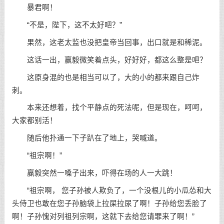
暴君啊！
“不是，陛下，这不太好吧？”
果然，这老太监也没把皇帝当回事，出口就是和稀泥。
这话一出，赢毅微笑着点头，好好好，都这么整是吧？
这原身混的也是相当可以了，大的小的都来跟自己炸
刺。
本来还想着，找个平静点的死法呢，但是现在，呵呵，
大家都别活！
随后他扑通一下子趴在了地上，哭喊道。
“祖宗啊！”
赢毅突然一嗓子出来，吓得在场的人一大跳！
“祖宗啊， 您子孙被人欺负了，一个没根儿的小瓜怂和大
头侍卫也敢在您子孙脑袋上拉屎拉尿了啊！子孙给您丢脸了
啊！子孙愧对列祖列宗啊，这就下去给您请罪来了啊！”