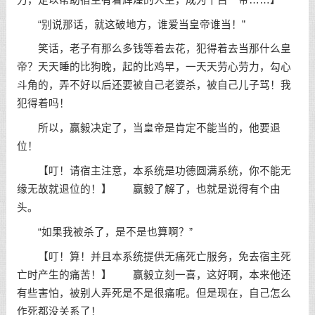
“别说那话，就这破地方，谁爱当皇帝谁当！”
笑话，老子有那么多钱等着去花，犯得着去当那什么皇
帝？天天睡的比狗晚，起的比鸡早，一天天劳心劳力，勾心
斗角的，弄不好以后还要被自己老婆杀，被自己儿子骂！我
犯得着吗！
所以，赢毅决定了，当皇帝是肯定不能当的，他要退
位！
【叮！请宿主注意，本系统是功德圆满系统，你不能无
缘无故就退位的！】 赢毅了解了，也就是说得有个由
头。
“如果我被杀了，是不是也算啊？”
【叮！算！并且本系统提供无痛死亡服务，免去宿主死
亡时产生的痛苦！】 赢毅立刻一喜，这好啊，本来他还
有些害怕，被别人弄死是不是很痛呢。但是现在，自己怎么
作死都没关系了！