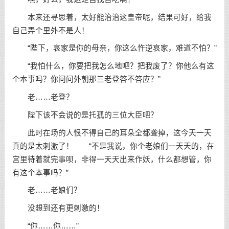
本来还寻思着，太好能治治这皇帝呢，结果可好，给我
自己弄个里外不是人！
“陛下，哀家是你的母亲，你这么忤逆哀家，难道不怕？”
“我怕什么，你要把我怎么地吧？把我废了？你他么有这
个本事吗？你问问外朝那三老登答不答应？”
老……老登？
陛下该不会说的是托孤的三位大臣吧？
此时在场的人恨不得自己的耳朵全都聋掉，这今天一天
真的是太刺激了！ “不是我说，你个老娘们一天天的，在
宫里待着就完事呗，非得一天天出来作妖，什么都想管，你
有这个本事吗？”
老……老娘们？
没想到还有更刺激的！
“你……你……”