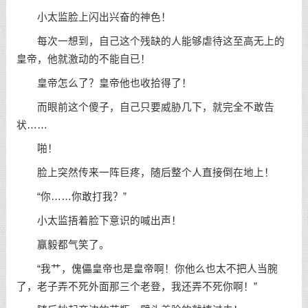
小太监脸上闪出兴奋的神色！
每次一想到，自己这个残缺的人能够虐待这至高无上的
皇帝，他就激动的不能自已！
皇帝怎么了？皇帝他也收拾得了！
而眼前这个傻子，自己只要威胁几下，就完全不敢告
状……
啪！
脸上突然传来一阵巨疼，随后整个人直接倒在地上！
“你……你敢打我？”
小太监捂着脸下意识的喊出声！
赢毅都气笑了。
“我艹，傀儡皇帝也是皇帝啊！你他么也太不把人当腕
了，老子弄不死外面那三个老登，我还弄不死你啊！”