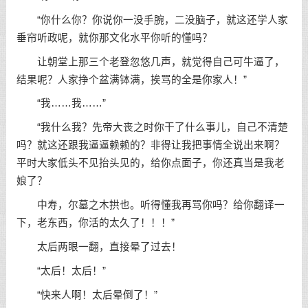
“你什么你？你说你一没手腕，二没脑子，就这还学人家
垂帘听政呢，就你那文化水平你听的懂吗？
让朝堂上那三个老登忽悠几声，就觉得自己可牛逼了，
结果呢？人家挣个盆满钵满，挨骂的全是你家人！”
“我……我……”
“我什么我？先帝大丧之时你干了什么事儿，自己不清楚
吗？就这还跟我逼逼赖赖的？非得让我把事情全说出来啊？
平时大家低头不见抬头见的，给你点面子，你还真当是我老
娘了？
中寿，尔墓之木拱也。听得懂我再骂你吗？给你翻译一
下，老东西，你活的太久了！！！”
太后两眼一翻，直接晕了过去！
“太后！太后！”
“快来人啊！太后晕倒了！”