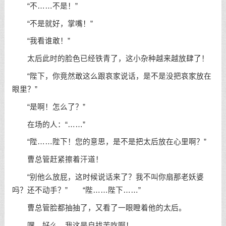
“不……不是！”
“不是就好，掌嘴！”
“我看谁敢！”
太后此时的脸色已经铁青了，这小杂种越来越放肆了！
“陛下，你竟然敢这么跟哀家说话，是不是没把哀家放在
眼里？”
“是啊！怎么了？”
在场的人：“……”
“陛……陛下！您的意思，是不是把太后放在心里啊？”
曹总管赶紧擦着汗道！
“别他么放屁，这时候说话来了？我不叫你扇那老妖婆
吗？还不动手？” “陛……陛下……”
曹总管脸都抽抽了，又看了一眼瞪着他的太后。
嘿，好么，我这是自找苦吃啊！