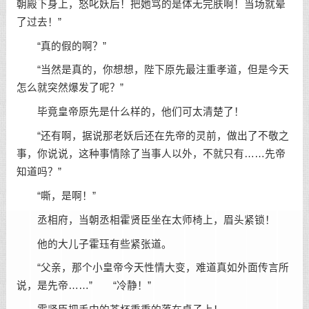
朝殿下身上，怒叱妖后！把她骂的是体无完肤啊！当场就晕
了过去！”
“真的假的啊？”
“当然是真的，你想想，陛下原先最注重孝道，但是今天
怎么就突然爆发了呢？”
毕竟皇帝原先是什么样的，他们可太清楚了！
“还有啊，据说那老妖后还在先帝的灵前，做出了不敬之
事，你说说，这种事情除了当事人以外，不就只有……先帝
知道吗？”
“嘶，是啊！”
丞相府，当朝丞相霍贤臣坐在太师椅上，眉头紧锁！
他的大儿子霍珏有些紧张道。
“父亲，那个小皇帝今天性情大变，难道真如外面传言所
说，是先帝……” “冷静！”