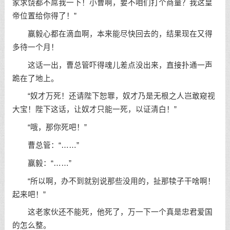
家求饶都不屌我一下！小曹啊，要不咱们打个商量？我这皇
帝位置给你得了！”
赢毅心都在滴血啊，本来能尽快回去的，结果现在又得
多待一个月！
这话一出，曹总管吓得魂儿差点没出来，直接扑通一声
跪在了地上。
“奴才万死！还请陛下恕罪，奴才乃是无根之人岂敢窥视
大宝！陛下这话，让奴才只能一死，以证清白！”
“哦，那你死吧！”
曹总管：“……”
赢毅：“……”
“所以啊，办不到就别说那些没用的，扯那犊子干啥啊！
起来吧！”
这老家伙还不能死，他死了，万一下一个真是忠君爱国
的怎么整。