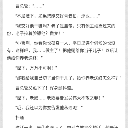
曹总管：“……”
“不是陛下，如果您能交好青云伯，那么……”
“我交好他干嘛啊？老子是皇帝，只有他主动靠过来的
份，老子拉着脸舔他？做梦！”
“小曹啊，你看你也孤身一人，平日里连个伺候的也没
有，这样吧，我……做主了！把他赐给你当干儿子！以后让
他给你养老送终！”
“陛下，万万不可啊！”
“那我给我自己切了当你干儿子，给你养老送终怎么样？”
曹总管又跪下了！浑身颤抖道。
“陛下，老奴……老奴要告发吴伟大不敬之罪！”
“哦，我还以为你要告发他私通呢！”
扑通
这话一出，吴伟也跪下了，想到之前皇帝的话，他是汗