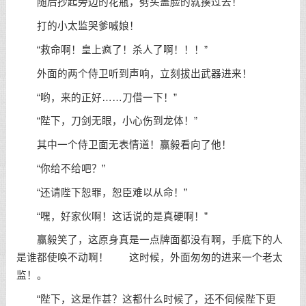
随后抄起旁边的花瓶，劈头盖脸的就揍过去！
打的小太监哭爹喊娘！
“救命啊！皇上疯了！杀人了啊！！！”
外面的两个侍卫听到声响，立刻拔出武器进来！
“哟，来的正好……刀借一下！”
“陛下，刀剑无眼，小心伤到龙体！”
其中一个侍卫面无表情道！赢毅看向了他！
“你给不给吧？”
“还请陛下恕罪，恕臣难以从命！”
“嘿，好家伙啊！这话说的是真硬啊！”
赢毅笑了，这原身真是一点牌面都没有啊，手底下的人
是谁都使唤不动啊！ 这时候，外面匆匆的进来一个老太
监！。
“陛下，这是作甚？这都什么时候了，还不伺候陛下更