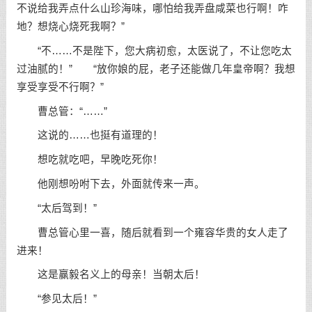
不说给我弄点什么山珍海味，哪怕给我弄盘咸菜也行啊！咋
地？想烧心烧死我啊？”
“不……不是陛下，您大病初愈，太医说了，不让您吃太
过油腻的！” “放你娘的屁，老子还能做几年皇帝啊？我想
享受享受不行啊？”
曹总管：“……”
这说的……也挺有道理的！
想吃就吃吧，早晚吃死你！
他刚想吩咐下去，外面就传来一声。
“太后驾到！”
曹总管心里一喜，随后就看到一个雍容华贵的女人走了
进来！
这是赢毅名义上的母亲！当朝太后！
“参见太后！”