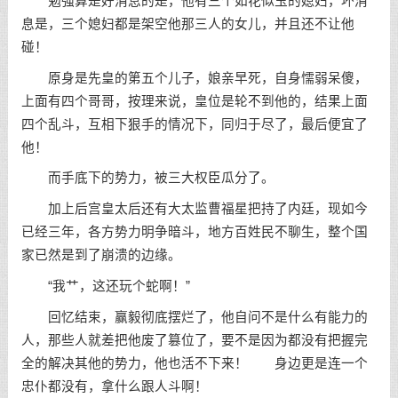
勉强算是好消息的是，他有三个如花似玉的媳妇，坏消
息是，三个媳妇都是架空他那三人的女儿，并且还不让他
碰！
原身是先皇的第五个儿子，娘亲早死，自身懦弱呆傻，
上面有四个哥哥，按理来说，皇位是轮不到他的，结果上面
四个乱斗，互相下狠手的情况下，同归于尽了，最后便宜了
他！
而手底下的势力，被三大权臣瓜分了。
加上后宫皇太后还有大太监曹福星把持了内廷，现如今
已经三年，各方势力明争暗斗，地方百姓民不聊生，整个国
家已然是到了崩溃的边缘。
“我艹，这还玩个蛇啊！”
回忆结束，赢毅彻底摆烂了，他自问不是什么有能力的
人，那些人就差把他废了篡位了，要不是因为都没有把握完
全的解决其他的势力，他也活不下来！ 身边更是连一个
忠仆都没有，拿什么跟人斗啊！