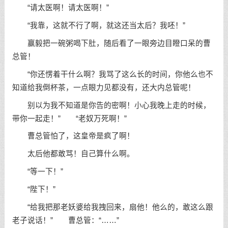
“请太医啊！请太医啊！”
“我靠，这就不行了啊，就这还当太后？我呸！”
赢毅把一碗粥喝下肚，随后看了一眼旁边目瞪口呆的曹
总管！
“你还愣着干什么啊？我骂了这么长的时间，你他么也不
知道给我倒杯茶，一点眼力见都没有，还大内总管呢！
别以为我不知道是你告的密啊！小心我晚上走的时候，
带你一起走！” “老奴万死啊！”
曹总管怕了，这皇帝是疯了啊！
太后他都敢骂！自己算什么啊。
“等一下！”
“陛下！”
“给我把那老妖婆给我拽回来，扇他！他么的，敢这么跟
老子说话！” 曹总管：“……”