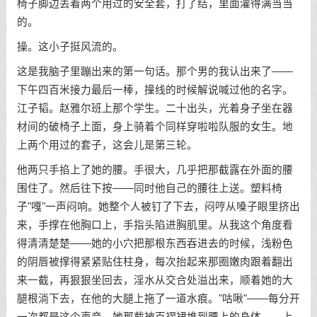
椅子脚边丢着两个用过的安全套，打了结，里面灌得满当当
的。
操。这小子挺风流的。
这是我脑子里蹦出来的第一句话。那个男的我认出来了——
下午四百米接力最后一棒，撞线的时候解说喊过他的名字。
江子韬。赵雅尔班上那个学生。二十出头，光着身子坐在器
材间的破椅子上面，身上骑着个同样穿啦啦队服的女生。地
上两个用过的套子，这会儿是第三轮。
他两只手掐上了她的腰。手很大，几乎把那截露在外面的腰
围住了。然后往下按——同时他自己的腰往上送。塑料椅
子"嘎"一声闷响。她整个人被钉了下去，闷哼从嗓子眼里挤出
来，手撑在他胸口上，手指头陷进胸肌里。从我这个角度看
得清清楚楚——她的小穴把那根东西吞进去的时候，浅粉色
的阴唇被撑得紧紧贴住柱身，每次抬起来那圈嫩肉跟着翻出
来一截，再狠狠坐回去，淫水从交合处溢出来，顺着她的大
腿根淌下去，在他的大腿上拖了一道水痕。"咕啾"——每分开
一次都是这个声音。她那截被百褶裙堆到腰上的身体——上