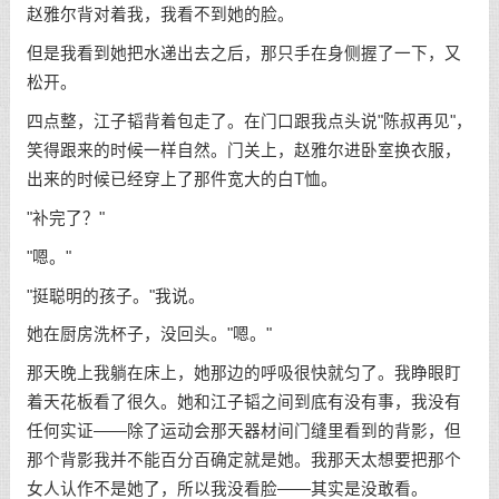
赵雅尔背对着我，我看不到她的脸。
但是我看到她把水递出去之后，那只手在身侧握了一下，又
松开。
四点整，江子韬背着包走了。在门口跟我点头说"陈叔再见"，
笑得跟来的时候一样自然。门关上，赵雅尔进卧室换衣服，
出来的时候已经穿上了那件宽大的白T恤。
"补完了？"
"嗯。"
"挺聪明的孩子。"我说。
她在厨房洗杯子，没回头。"嗯。"
那天晚上我躺在床上，她那边的呼吸很快就匀了。我睁眼盯
着天花板看了很久。她和江子韬之间到底有没有事，我没有
任何实证——除了运动会那天器材间门缝里看到的背影，但
那个背影我并不能百分百确定就是她。我那天太想要把那个
女人认作不是她了，所以我没看脸——其实是没敢看。