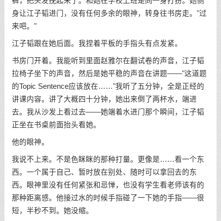
裤，把头发挽起来了。和她在学校上班是同一身打扮。她侧
身让江子韬进门，没有任何多余的眼神，转身往书房走。"过
来吧。"
江子韬跟在她后面。我捏着平板的手指头有点发紧。
书房门开着。我能听到里面赵雅尔在翻试卷的声音，江子韬
拉椅子坐下的声音，然后是她平稳的声音在讲题——"这道题
的Topic Sentence应该放在……"我听了五分钟，全是正经的
讲课内容。讲了大概四十分钟，她出来倒了两杯水，端进
去。我从沙发上看过去——她端着水进门那个瞬间，江子韬
正坐在书桌前面抬头看她。
他的眼神。
我说不上来。不是色眯眯的那种打量。更像是……看一个东
西。一个属于自己、暂时放在别处、随时可以拿回去的东
西。眼神里没有任何紧张和忌惮，也没有学生看老师该有的
那种距离感。他接过水的时候手指碰了一下她的手指——很
短，半秒不到。她没缩。