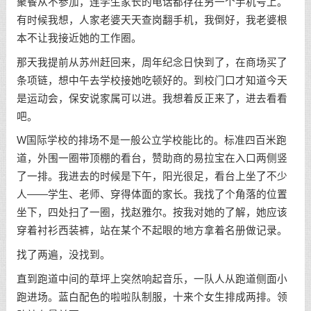
聚餐从不参加，连学生家长的电话都存在另一个手机号上。
有时候我想，人家老婆天天查岗翻手机，我倒好，我老婆根
本不让我接近她的工作圈。
那天我提前从苏州赶回来，周年纪念日快到了，在商场买了
条项链，想中午去学校接她吃顿好的。到校门口才知道今天
是运动会，保安说家属可以进。我想着反正来了，进去看看
吧。
W国际学校的排场不是一般公立学校能比的。标准四百米跑
道，外围一圈带顶棚的看台，赞助商的易拉宝在入口两侧竖
了一排。我进去的时候是下午，阳光很足，看台上坐了不少
人——学生、老师、穿得体面的家长。我找了个角落的位置
坐下，四处扫了一圈，找赵雅尔。按我对她的了解，她应该
穿着衬衫西装裤，站在某个不起眼的地方拿着名册做记录。
找了两遍，没找到。
直到跑道中间的草坪上突然响起音乐，一队人从跑道侧面小
跑进场。蓝白配色的啦啦队制服，十来个女生排成两排。领