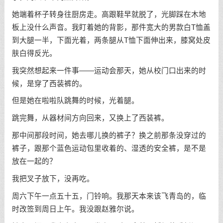
她端着杯子转身往厨房走。高跟鞋早就脱了，光脚踩在木地
板上没什么声音。我盯着她的背影，那件宽大的男款白T恤盖
到大腿一半，下面光着，两条腿从T恤下面伸出来，膝窝处皮
肤白得反光。
我突然想起来一件事——运动会那天，她从校门口出来的时
候，是穿了西装裤的。
但是她在啦啦队跳舞的时候，光着腿。
跳完舞，从器材间方向回来，又换上了西装裤。
那中间那段时间，她去哪儿换的裤子？换之前那条没穿过的
裤子，跟那个蓝色运动包里收着的、湿透的安全裤，是不是
放在一起的？
我把叉子放下，没再吃。
周六下午一点五十五，门铃响。我那天本来该飞青岛的，临
时改签到周日上午。我没跟赵雅尔说。