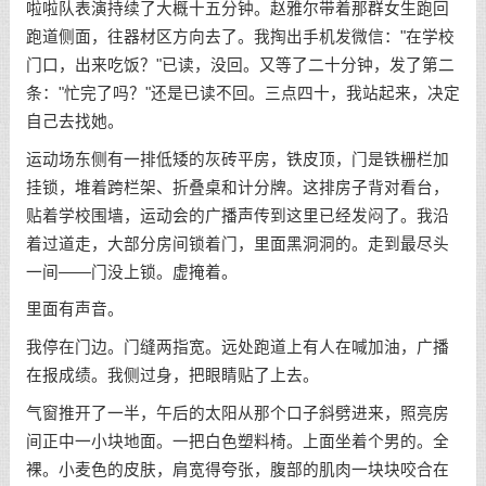
啦啦队表演持续了大概十五分钟。赵雅尔带着那群女生跑回
跑道侧面，往器材区方向去了。我掏出手机发微信："在学校
门口，出来吃饭？"已读，没回。又等了二十分钟，发了第二
条："忙完了吗？"还是已读不回。三点四十，我站起来，决定
自己去找她。
运动场东侧有一排低矮的灰砖平房，铁皮顶，门是铁栅栏加
挂锁，堆着跨栏架、折叠桌和计分牌。这排房子背对看台，
贴着学校围墙，运动会的广播声传到这里已经发闷了。我沿
着过道走，大部分房间锁着门，里面黑洞洞的。走到最尽头
一间——门没上锁。虚掩着。
里面有声音。
我停在门边。门缝两指宽。远处跑道上有人在喊加油，广播
在报成绩。我侧过身，把眼睛贴了上去。
气窗推开了一半，午后的太阳从那个口子斜劈进来，照亮房
间正中一小块地面。一把白色塑料椅。上面坐着个男的。全
裸。小麦色的皮肤，肩宽得夸张，腹部的肌肉一块块咬合在