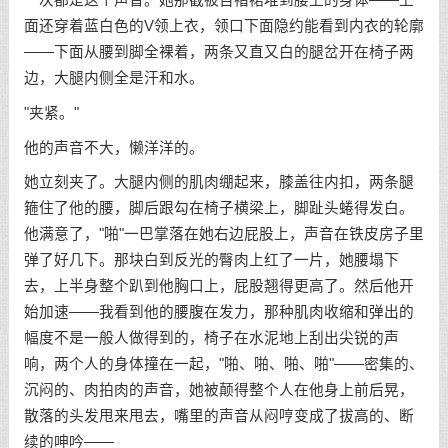
面还穿着蓝白色的V领上衣，领口下面隐约能看到内衣的轮廓
——下面从腰到脚全裸着，两条又直又白的腿岔开在椅子两
边，大腿内侧全是汗和水。
"夹紧。"
他的声音不大，懒洋洋的。
她立刻夹了。大腿内侧的肌肉绷起来，膝盖往内扣，两条腿
箍住了他的腰，脚后跟勾在椅子横梁上，脚趾头蜷得发白。
他满意了，"啪"一巴掌落在她右边屁股上，声音在铁皮房子里
弹了好几下。那块白到反光的臀肉上红了一片，她腰塌下
去，上半身整个趴到他胸口上，屁股翘得更高了。然后他开
始加速——我看到他的腰腹在发力，那种肌肉收缩和弹出的
幅度不是一般人做得到的，椅子在水泥地上刮出尖锐的声
响，两个人的身体撞在一起，"啪、啪、啪、啪"——密集的、
沉闷的、肉拍肉的声音，她被颠得整个人在他身上前后晃，
散落的头发甩来甩去，嘴里的声音从闷哼变成了拔高的、断
续的呻吟——