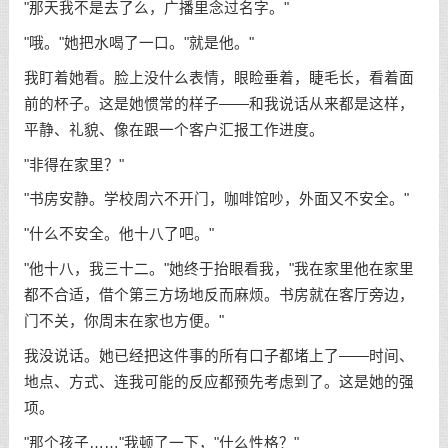
"那天我不是去了么，广播里念过名字。"
"哦。"她把水喝了一口。"就是他。"
我盯着她看。脸上没什么表情，眼睑垂着，睫毛长，看着面
前的杯子。这是她惯常的样子——和我说话从来都是这样，
平静、礼貌、像在跟一个客户汇报工作进度。
"非得在家里？"
"书房安静。学校周六不开门，咖啡馆吵，外面又不安全。"
"什么不安全。他十八了吧。"
"他十八，我三十二。"她终于抬眼看我，"我在家里他在家里
都不合适，借个第三方场地反而麻烦。书房就在客厅旁边，
门不关，你周末在家也方便。"
我没说话。她已经把这件事的所有口子都堵上了——时间、
地点、方式、连我可能的反应都预先考虑到了。这是她的强
项。
"那个孩子……"我顿了一下，"什么性格？"