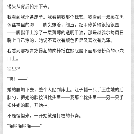
镜头从背后俯拍下去。
我看到我那条床单。我看到我那个枕套。我看到一双裹在黑
色丝袜里的脚——脚尖蜷着，绷直，趾甲修剪得很短很圆
——脚指甲上涂了一层薄薄的透明甲油，那是赵雅尔每周日
晚上自己涂的，她说不喜欢有颜色但是又喜欢有光泽。
我看到那根青筋暴起的肉棒抵在她屁股下面那张粉色的小穴
口上。
往里捅。
"嗯！——"
她的腰塌下去，整个人贴到床上。江子韬一只手压住她的后
脑勺，把她的脸按进枕头里——我那个枕头里——另一只手
扣住她的腰，开始抽。
不是慢慢来。一开始就是打桩的节奏。
"啪啪啪啪啪——"