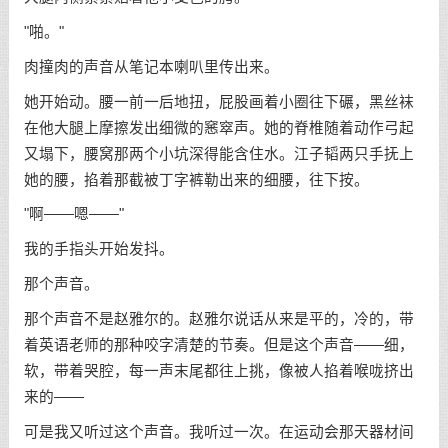
"啪。"
肉撞肉的声音从笔记本喇叭里传出来。
她开始动。腰一前一后地扭，屁股画着小圈往下碾，黑丝袜
在他大腿上摩擦发出细微的窸窣声。她的脊椎随着动作弓起
又塌下，腰窝那两个小坑深得能含住水。江子韬两只手抚上
她的腰，掐着那截被丁字裤勒出来的细腰，往下按。
"啊——嗯——"
我的手指头开始发抖。
那个声音。
那个声音不是赵雅尔的。赵雅尔说话从来是平的，冷的，带
着英语老师的那种咬字清楚的节奏。但是这个声音——细，
软，带着哭腔，每一声末尾都往上挑，像被人掐着喉咙挤出
来的——
可是我又听过这个声音。我听过一次。在运动会那天器材间