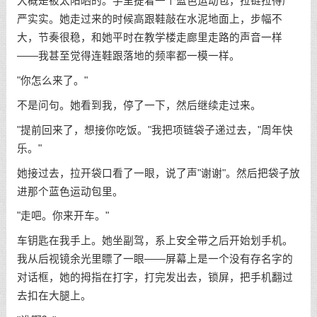
大概是被太阳晒的。手里提着一个蓝色运动包，拉链拉得严
严实实。她走过来的时候高跟鞋敲在水泥地面上，步幅不
大，节奏很稳，和她平时在教学楼走廊里走路的声音一样
——我甚至觉得连鞋跟落地的频率都一模一样。
"你怎么来了。"
不是问句。她看到我，停了一下，然后继续走过来。
"提前回来了，想接你吃饭。"我把项链袋子递过去，"周年快
乐。"
她接过去，拉开袋口看了一眼，说了声"谢谢"。然后把袋子放
进那个蓝色运动包里。
"走吧。你来开车。"
车钥匙在我手上。她坐副驾，系上安全带之后开始划手机。
我从后视镜余光里瞟了一眼——屏幕上是一个没有存名字的
对话框，她的拇指在打字，打完发出去，锁屏，把手机翻过
去扣在大腿上。