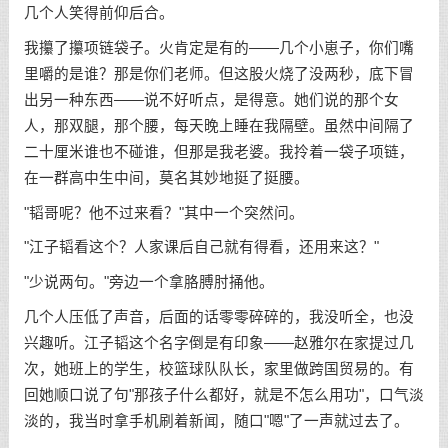
几个人笑得前仰后合。
我攥了攥项链袋子。火肯定是有的——几个小崽子，你们嘴
里嚼的是谁？那是你们老师。但这股火烧了没两秒，底下冒
出另一种东西——说不好听点，是得意。她们说的那个女
人，那双腿，那个腰，每天晚上睡在我隔壁。虽然中间隔了
二十厘米谁也不碰谁，但那是我老婆。我拎着一袋子项链，
在一群高中生中间，莫名其妙地挺了挺腰。
"韬哥呢？他不过来看？"其中一个突然问。
"江子韬看这个？人家课后自己就有得看，还用来这？"
"少说两句。"旁边一个拿胳膊肘捅他。
几个人压低了声音，后面的话零零碎碎的，我没听全，也没
兴趣听。江子韬这个名字倒是有印象——赵雅尔在家提过几
次，她班上的学生，校篮球队队长，家里做跨国贸易的。有
回她顺口说了句"那孩子什么都好，就是不怎么用功"，口气淡
淡的，我当时拿手机刷着新闻，随口"嗯"了一声就过去了。