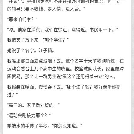
"在家里。学校规定老师不能在校外培训机构兼职，但一对一
的辅导只要不收钱、走人情，没人管。"
"那来咱们家？"
"嗯。他家在浦东，我们在徐汇，离得近。书房用一下。"
我把叉子放下来。"哪个学生？"
她说了个名字。江子韬。
我嘴里那口面差点没咽下去。这个名字十天前我刚听过，在
运动会看台上几个高中生的嘴里。校篮球队队长，家里做跨
国贸易，那个让一群男生说"看这个还用得着来这"的人。
我假装在嚼面，慢慢吞下去。"哪个江子韬？我好像听你提
过？"
"高三的。家里做外贸的。"
"运动会跑接力那个？"
她端水的手停了半秒。"你怎么知道。"