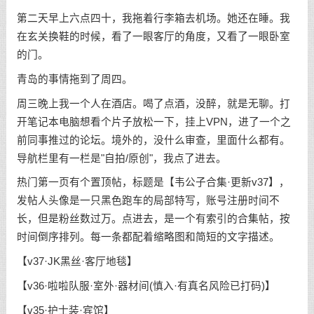
第二天早上六点四十，我拖着行李箱去机场。她还在睡。我
在玄关换鞋的时候，看了一眼客厅的角度，又看了一眼卧室
的门。
青岛的事情拖到了周四。
周三晚上我一个人在酒店。喝了点酒，没醉，就是无聊。打
开笔记本电脑想看个片子放松一下，挂上VPN，进了一个之
前同事推过的论坛。境外的，没什么审查，里面什么都有。
导航栏里有一栏是"自拍/原创"，我点了进去。
热门第一页有个置顶帖，标题是【韦公子合集·更新v37】，
发帖人头像是一只黑色跑车的局部特写，账号注册时间不
长，但是粉丝数过万。点进去，是一个有索引的合集帖，按
时间倒序排列。每一条都配着缩略图和简短的文字描述。
【v37·JK黑丝·客厅地毯】
【v36·啦啦队服·室外·器材间(慎入·有真名风险已打码)】
【v35·护士装·宾馆】