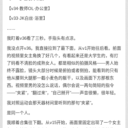
【v34·教师OL·办公室】
【v33·JK白丝·浴室】
……
我盯着v36看了三秒。手指头有点凉。
我没点开v36。我直接拉到了最下面，从v1开始往后看。前面
的视频里女主角换了好几个，有看起来还是大学生的，有打
了码看不清脸的成熟女人。都是相似的拍摄风格——男人始
终不露脸，镜头大部分时候是俯拍或者侧拍，能看到的只有
他从腰到大腿那一截小麦色的躯干，以及画面下方那根东
西。视频里男的没怎么说话，偶尔会说一两句简短的指令
——"夹紧"，"翻过来"，"自己掰开"——声音很懒，很年轻。
我对照运动会那天器材间里听到的那句"夹紧"。
是同一个人。
我顺着合集往下翻。从v15开始，画面里固定出现了一个女主