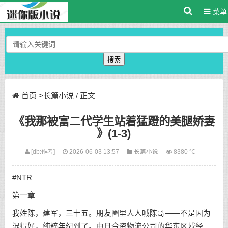
菜单
搜索
首页
>
长篇小说
/ 正文
《我那被富二代学生站着猛蹬的美腿娇妻
》(1-3)
[db:作者]
2026-06-03 13:57
长篇小说
8380 ℃
#NTR
第一章
我姓陈，建军，三十五。朋友圈里人人喊陈哥——不是因为
混得好，纯粹年纪到了。中日合资物流公司的华东区域经