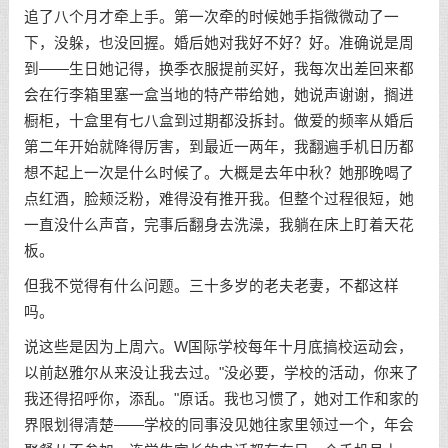
追了八个月才牵上手。第一次牵的时候她手指微微动了一
下，没躲，也没回握。婚后她对我好不好？好。准确说是周
到——生日她记得，换季衣服提前买好，我每次出差回来都
会在行李箱里塞一盒当地的特产带给她，她说声谢谢，搁进
橱柜，十盒里有七八盒到过期都没拆封。做爱的频率从婚后
第二年开始就降得厉害，到最近一两年，我翻遍手机日历都
想不起上一次是什么时候了。大概是去年中秋？她那晚喝了
点红酒，脸颊泛粉，难得没有推开我。但整个过程很短，她
一直没什么声音，完事后翻身去洗澡，我躺在床上盯着天花
板。
但我不觉得有什么问题。三十多岁的老夫老妻，不都这样
吗。
说这些是因为上周六。W国际学校每年十月底搞校运动会，
以前赵雅尔从来没让我去过。"没必要，学校的活动，你来了
我还得招呼你，添乱。"原话。我也习惯了，她对工作和家的
界限划得清楚——学校的同事没见她往家里领过一个，年会