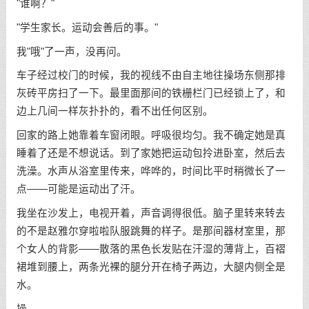
"谁啊？"
"学生家长。运动会善后的事。"
我"哦"了一声，没再问。
车子经过校门的时候，我的视线不由自主地往操场东侧那排
灰砖平房扫了一下。最里面那间的铁栅栏门已经锁上了，和
边上几间一样灰扑扑的，看不出任何区别。
回家的路上她靠着车窗闭眼。呼吸很均匀。我不确定她是真
睡着了还是不想说话。到了家她把运动包拎进卧室，然后去
洗澡。水声从浴室里传来，哗哗的，时间比平时稍微长了一
点——可能是运动出了汗。
我坐在沙发上，电视开着，声音调得很低。脑子里转来转去
的不是赵雅尔穿啦啦队服跳舞的样子。是那间器材室里，那
个女人的背影——散落的黑色长发贴在汗湿的薄背上，百褶
裙堆到腰上，两条光裸的腿分开在椅子两边，大腿内侧全是
水。
操。