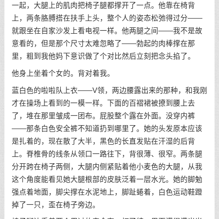
一起，大腿上的肌肉把椅子腿都撑开了一点。他靠在椅背
上，两条胳膊搭在扶手上头，整个人的姿态松弛得过分——
就跟坐在自家沙发上看电视一样。他两腿之间——我不是故
意看的，但是那个尺寸太难忽略了——勃起的肉棒撑在那
里，粗到我他妈下意识做了个对比然后立刻把念头掐了。
他身上坐着个女的。背对着我。
蓝白色的啦啦队上衣——V领，两边腰露出来的那种，和我刚
才在操场上看到的一模一样。下面的百褶裙被撩到腰上去
了，堆在那里皱成一团布。屁股整个露在外面。没穿内裤
——那条白色安全裤不知道扔到哪里了。她的头发原本应该
是扎着的，现在散了大半，黑色的长直发贴在汗湿的后背
上。脊椎骨的线条从领口一路往下，背很薄、很窄。两条腿
分开跨在椅子两侧，大腿内侧紧贴着他小麦色的大腿，从我
这个角度能看见她大腿根部的皮肤泛着一层水光。她的脚勉
强点着地面，脚尖撑在水泥地上，脚趾蜷着，白色运动鞋蹬
掉了一只，歪在椅子旁边。