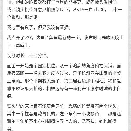
角，但她的脸每次都打了厚厚的马赛克，或者被头发挡住，
或者镜头机位刻意只拍腰部以下。从v15一直到v36，二十一
个视频，都是她。
我心里有数了，但是我没有证据。
我点开了v37。这是合集里最新的一个，发布时间是昨天晚上
十一点四十。
视频时长二十七分钟。
画面一开始是个固定机位，从一个略高的角度俯拍床铺，画
质很清晰——后来我才反应过来，是手机斜靠在床尾的书架
上录的。那个书架我太熟了。第二层右边那个相框，我和赵
雅尔领证那天拍的，相框边缘有一道我去年搬家时磕的小白
痕。
镜头里的床上铺着浅灰色床单，靠墙的位置堆着两个枕头，
其中一个枕套是藏青色的，左下角有一小块褪色——那是赵
雅尔三年前不小心打翻精油弄上去的，洗不掉，她也懒得
换。