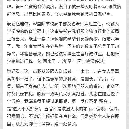
理，管三个省的仓储调度，说白了就是整天盯着Excel跟微信
群消息，出差比回家多，飞机坐得我看到登机口就犯困。
老婆赵雅尔。W国际学校高中部英语老师兼班主任。伦敦大
学学院的教育学硕士。这串头衔在我们那个物流行业的饭局
上报出来，能让一桌子搞运输的老爷们安静两秒。结婚六年
了，我一年有大半年在外头跑，回来的时候家里总是干干净
净的，冰箱备着菜，她已经洗完澡坐在客厅改作业。我把行
李箱拖进门说一句"回来了"，她"嗯"一声，笔没停过。
她好看。这一点我从没跟人谦虚过。一米七二，在女人里算
高挑那一档了，但不是健硕的那种高，是细长。窄肩，薄
背，腿占了身高的大半。第一次见她是朋友的婚礼，她穿了
件灰色连衣裙，脚踩一双黑色尖头高跟鞋，头发在脑后挽了
个低髻。我端着盘子经过她那桌，第一反应不是"漂亮"，
是"这人不太好惹"。五官不是浓眉大眼的艳丽，偏淡，偏冷，
眼睛细长，不笑的时候好像在审什么。但是她整个人站在那
里，从头到脚干干净净，没一处多余。