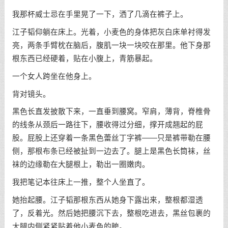
我那杯威士忌在手里晃了一下，洒了几滴在裤子上。
江子韬仰躺在床上。光着，小麦色的身体把灰白床单衬得发
亮，两条手臂枕在脑后，腹肌一块一块咬在那里。他下身那
根东西已经硬着，贴在小腹上，青筋暴起。
一个女人跨坐在他身上。
背对镜头。
黑色长直发披散下来，一直垂到腰窝。窄肩，薄背，脊椎骨
的线条从颈后一路往下，腰收得过分细，撑开成翘起的屁
股。屁股上还穿着一条黑色蕾丝丁字裤——只是裤带勒在腰
侧，那根布条已经被扯到一边去了。腿上是黑色长筒袜，丝
袜的边缘勒在大腿根上，勒出一圈嫩肉。
我把笔记本往床上一推，整个人坐直了。
她抬起腰。江子韬那根东西从她身下露出来，整根都湿透
了，反着光。然后她把腰沉下去，整根吃进去，黑丝包裹的
大腿内侧紧紧贴着他小麦色的胯。