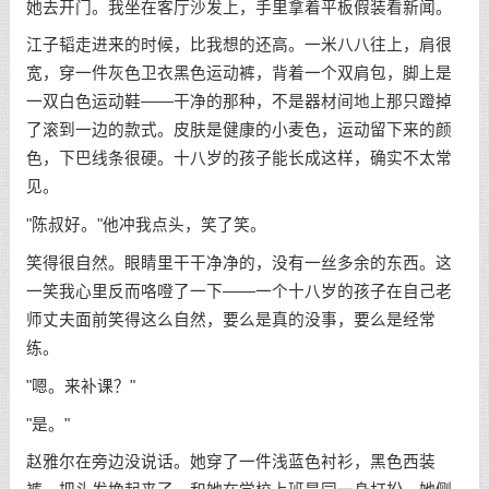
她去开门。我坐在客厅沙发上，手里拿着平板假装看新闻。
江子韬走进来的时候，比我想的还高。一米八八往上，肩很
宽，穿一件灰色卫衣黑色运动裤，背着一个双肩包，脚上是
一双白色运动鞋——干净的那种，不是器材间地上那只蹬掉
了滚到一边的款式。皮肤是健康的小麦色，运动留下来的颜
色，下巴线条很硬。十八岁的孩子能长成这样，确实不太常
见。
"陈叔好。"他冲我点头，笑了笑。
笑得很自然。眼睛里干干净净的，没有一丝多余的东西。这
一笑我心里反而咯噔了一下——一个十八岁的孩子在自己老
师丈夫面前笑得这么自然，要么是真的没事，要么是经常
练。
"嗯。来补课？"
"是。"
赵雅尔在旁边没说话。她穿了一件浅蓝色衬衫，黑色西装