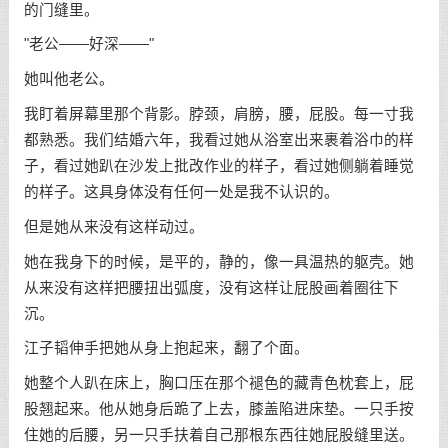
的门缝里。
"老公——好深——"
她叫他老公。
我盯着屏幕里那个背影。脖颈，肩膀，腰，屁股。每一寸我
都熟悉。我们结婚六年，我看过她从浴室出来裹着浴巾的样
子，看过她趴在沙发上批改作业的样子，看过她侧躺着睡觉
的样子。这具身体没有任何一处是我不认识的。
但是她从来没有这样动过。
她在我身下的时候，是平的，静的，像一具温热的躯壳。她
从来没有这样把腰扭出弧度，没有这样让屁股画着圈往下
沉。
江子韬伸手把她从身上抱起来，翻了个面。
她整个人趴在床上，胸口压在那个褪色的藏青色枕套上，屁
股翘起来。他从她身后跪了上去，膝盖陷进床垫。一只手按
住她的后腰，另一只手扶着自己那根东西往她屁股缝里送。