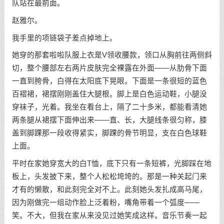
队站在最前面。
赵雅尔。
我手里的项链袋子差点掉地上。
她穿的那套啦啦队服上衣是V领收腰款，领口从胸前往两侧斜
切，整个腰部左右两片皮肤完全裸露在外面——从肋骨下面
一直到胯骨，白得在太阳底下晃眼。下面是一条很短的蓝色
百褶裙，裙摆刚刚盖住大腿根。脚上是白色运动鞋，小腿没
穿袜子，光着。我坐在看台上，隔了二十多米，都能看清她
两条腿从裙摆下面伸出来——直、长，大腿线条很匀称，膝
盖到脚踝那一段收得紧实，脚踝的骨节明显，支在白色球鞋
上面。
平时在家她穿宽大的白T恤，底下只有一条短裤，光脚踩在地
板上，头发披下来，整个人松松垮垮的。那是一种关起门来
才有的懒散，和此刻完全对不上。此刻她头发扎成高马尾，
因为刚做完一组动作脸上泛着粉，嘴角带着一个弧度——
笑。不大，但我在家从来没见过她笑成这样。音乐节奏一起