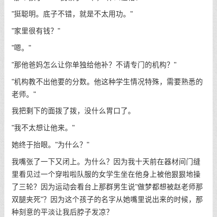
"挺聪明。底子不错，就是不太用功。"
"家里很有钱？"
"嗯。"
"那他爸妈怎么让你单独给他补？不请专门的机构？"
"机构教不出他要的分数。他这种学生情况特殊，需要熟悉的
老师。"
我把剩下的面拨了拨，没什么胃口了。
"我不太想让他来。"
她终于抬眼。"为什么？"
我嘴张了一下又闭上。为什么？因为我十天前在器材间门缝
里看见过一个穿啦啦队服的女学生坐在他身上被他狠狠地操
了三轮？因为运动会看台上那群男生说"做梦都想被赵老师那
双腿夹死"？因为这个孩子的名字从她嘴里说出来的时候，那
种刻意的平淡让我后脖子发凉？