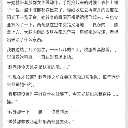
来她就带着那群女生做动作，手臂抬起来的时候上衣往上缩
了一截，整个腹部都露出来了，腰线收进去再撑开的弧度在
阳光下一览无余。她转身的瞬间百褶裙裙摆飞起来，白色安
全裤闪了一下，两条腿在空中交错又落地——稳稳的——膝
盖上方、大腿内侧的皮肤在阳光里带一层细密的光泽，看得
出来涂了什么东西。
我右边站了几个男生，一米八几的个头，校服外套敞着，手
里攥着饮料瓶。一直在对着场上指。
"赵老师今天这身是认真的吧……"
"你现在才知道？赵老师之前在英国就领过啦啦队，每年运动
会都是她带的。"
"看那腿没有？平时穿丝袜就够了，今天光腿出来我直接……
操。"
"转身那一下——腰——你看到没——"
"做梦都想被赵老师那两条腿夹死。"