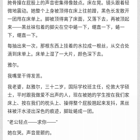
胯骨撞在屁股上的声音密集得像鼓点。床在晃。镜头跟着轻
微地震动。她整个上身被顶得在床上往前蹭，黑色长发散开
一团甩在床单上。脚被顶得离了床面，又落下去，再被顶起
来——黑丝袜包着的脚尖在空中蜷一下，绷直一下，蜷一
下，绷直一下。
每抽出来一次，那根东西上挂着的水拉成一根丝，从交合处
滴到床单上。床单上湿了一大片，颜色深下去。
雅尔。
我嘴里干得发苦。
我老婆，赵雅尔，三十二岁，国际学校班主任，伦敦大学硕
士，平时跟我做爱不出声的人，现在被她的学生按在我们家
床上、按在我们的枕头上、操得整个屁股翘起来发抖，黑丝
袜被汗水浸出深色的痕迹，脚趾蜷成一团。
"老公轻点——求你——"
她在哭。声音是颤的。