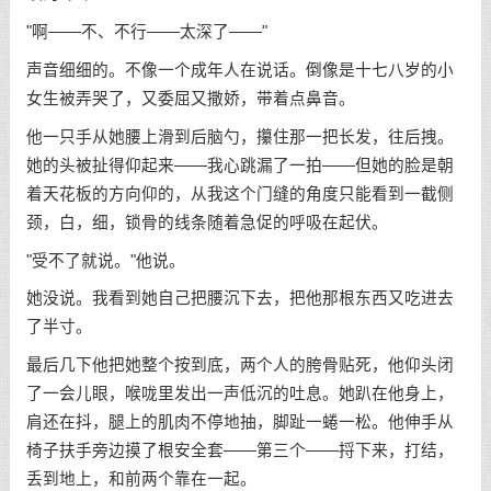
"啊——不、不行——太深了——"
声音细细的。不像一个成年人在说话。倒像是十七八岁的小
女生被弄哭了，又委屈又撒娇，带着点鼻音。
他一只手从她腰上滑到后脑勺，攥住那一把长发，往后拽。
她的头被扯得仰起来——我心跳漏了一拍——但她的脸是朝
着天花板的方向仰的，从我这个门缝的角度只能看到一截侧
颈，白，细，锁骨的线条随着急促的呼吸在起伏。
"受不了就说。"他说。
她没说。我看到她自己把腰沉下去，把他那根东西又吃进去
了半寸。
最后几下他把她整个按到底，两个人的胯骨贴死，他仰头闭
了一会儿眼，喉咙里发出一声低沉的吐息。她趴在他身上，
肩还在抖，腿上的肌肉不停地抽，脚趾一蜷一松。他伸手从
椅子扶手旁边摸了根安全套——第三个——捋下来，打结，
丢到地上，和前两个靠在一起。