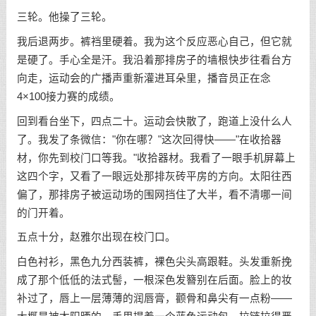
三轮。他操了三轮。
我后退两步。裤裆里硬着。我为这个反应恶心自己，但它就
是硬了。手心全是汗。我沿着那排房子的墙根快步往看台方
向走，运动会的广播声重新灌进耳朵里，播音员正在念
4×100接力赛的成绩。
回到看台坐下，四点二十。运动会快散了，跑道上没什么人
了。我发了条微信："你在哪？"这次回得快——"在收拾器
材，你先到校门口等我。"收拾器材。我看了一眼手机屏幕上
这四个字，又看了一眼远处那排灰砖平房的方向。太阳往西
偏了，那排房子被运动场的围网挡住了大半，看不清哪一间
的门开着。
五点十分，赵雅尔出现在校门口。
白色衬衫，黑色九分西装裤，裸色尖头高跟鞋。头发重新挽
成了那个低低的法式髻，一根深色发簪别在后面。脸上的妆
补过了，唇上一层薄薄的润唇膏，颧骨和鼻尖有一点粉——