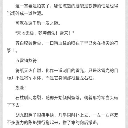
这一掌要是拍实了，哪怕陈魁的脑袋是铁铸的怕是也得
当场碎成一滩烂泥。
可就在这千钧一发之际。
“天地无极，乾坤借法！雷来！”
苏白咬破舌尖，一口精血猛的喷在了早已夹在指尖的符
箓上。
五雷镇煞符！
符纸无火自燃，化作一道刺目的雷光，只是这雷光的目
标并不是将军本体，而是它身侧那根盘龙石柱。
轰隆！
石柱瞬间崩裂，随即开始倾斜坠落，朝着那将军当头砸
了下去。
胡九跟胖子眼疾手快，几乎同时扑上去，一左一右将差
不多脱力的陈魁强行拖起来，拼了命的向后撤退。