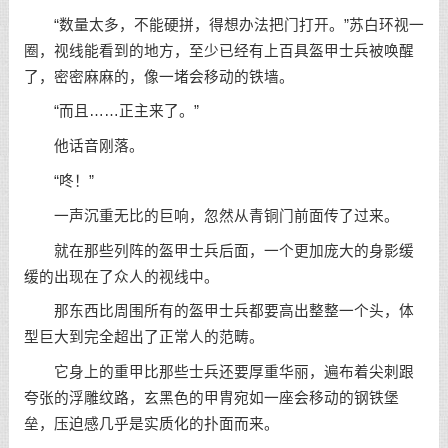
“数量太多，不能硬拼，得想办法把门打开。”苏白环视一
圈，视线能看到的地方，至少已经有上百具盔甲士兵被唤醒
了，密密麻麻的，像一堵会移动的铁墙。
“而且……正主来了。”
他话音刚落。
“咚！”
一声沉重无比的巨响，忽然从青铜门前面传了过来。
就在那些列阵的盔甲士兵后面，一个更加庞大的身影缓
缓的出现在了众人的视线中。
那东西比周围所有的盔甲士兵都要高出整整一个头，体
型巨大到完全超出了正常人的范畴。
它身上的重甲比那些士兵还要厚重华丽，遍布着尖刺跟
夸张的浮雕纹路，玄黑色的甲胄宛如一座会移动的钢铁堡
垒，压迫感几乎是实质化的扑面而来。