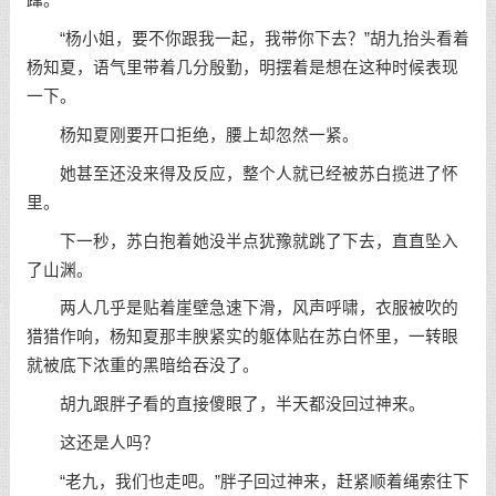
蹿。
“杨小姐，要不你跟我一起，我带你下去？”胡九抬头看着
杨知夏，语气里带着几分殷勤，明摆着是想在这种时候表现
一下。
杨知夏刚要开口拒绝，腰上却忽然一紧。
她甚至还没来得及反应，整个人就已经被苏白揽进了怀
里。
下一秒，苏白抱着她没半点犹豫就跳了下去，直直坠入
了山渊。
两人几乎是贴着崖壁急速下滑，风声呼啸，衣服被吹的
猎猎作响，杨知夏那丰腴紧实的躯体贴在苏白怀里，一转眼
就被底下浓重的黑暗给吞没了。
胡九跟胖子看的直接傻眼了，半天都没回过神来。
这还是人吗？
“老九，我们也走吧。”胖子回过神来，赶紧顺着绳索往下