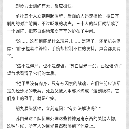
卸岭力士训练有素，反应极快。
前排五个人立刻架起盾牌，后面的人迅速抬枪，枪口齐
刷刷的对准前面，不过眨眼的功夫，三十人的队伍就结成了
一个圆阵，把苏白跟杨知夏牢牢的护在了中间。
“这……这些到底是什么玩意儿……是粽子，还是机关傀
儡？”胖子握着冲锋枪，手腕却控制不住的发抖，声音都变调
了。
“这不是僵尸，也不是傀儡。”苏白目光一沉，已经催动了
望气术看清了它们的本质。
“铠甲里没有肉身，只有被囚禁的战魂，它们生前应该都
是久经沙场的老兵，死后又被人用邪术炼成了这副模样，它
们身上的盔甲，就是牢笼。”
胡九眉头紧锁，立刻追问：“有办法解决吗？”
苏白是这个队伍里处理这些神神鬼鬼东西的关键人物，
这种时候，所有人的目光自然都落到了他身上。