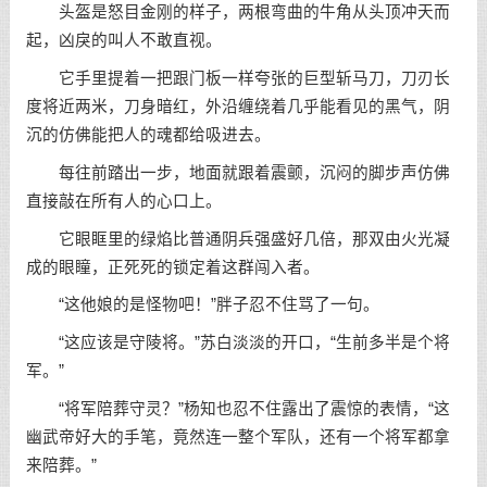
头盔是怒目金刚的样子，两根弯曲的牛角从头顶冲天而
起，凶戾的叫人不敢直视。
它手里提着一把跟门板一样夸张的巨型斩马刀，刀刃长
度将近两米，刀身暗红，外沿缠绕着几乎能看见的黑气，阴
沉的仿佛能把人的魂都给吸进去。
每往前踏出一步，地面就跟着震颤，沉闷的脚步声仿佛
直接敲在所有人的心口上。
它眼眶里的绿焰比普通阴兵强盛好几倍，那双由火光凝
成的眼瞳，正死死的锁定着这群闯入者。
“这他娘的是怪物吧！”胖子忍不住骂了一句。
“这应该是守陵将。”苏白淡淡的开口，“生前多半是个将
军。”
“将军陪葬守灵？”杨知也忍不住露出了震惊的表情，“这
幽武帝好大的手笔，竟然连一整个军队，还有一个将军都拿
来陪葬。”