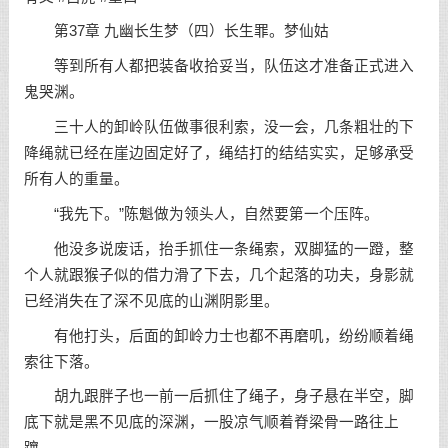
第37章 九幽长生梦（四）长生罪。梦仙姑
等到所有人都把装备收拾妥当，队伍这才准备正式进入
鬼哭渊。
三十人的卸岭队伍做事很利索，没一会，几条粗壮的下
降绳就已经在崖边固定好了，绳结打的结结实实，足够承受
所有人的重量。
“我先下。”陈魁做为领头人，自然要第一个压阵。
他没多说废话，抬手抓住一条绳索，双脚猛的一蹬，整
个人就跟猴子似的借力滑了下去，几个起落的功夫，身影就
已经消失在了深不见底的山渊阴影里。
有他打头，后面的卸岭力士也都不再磨叽，纷纷顺着绳
索往下落。
胡九跟胖子也一前一后抓住了绳子，身子悬在半空，脚
底下就是黑不见底的深渊，一股凉气顺着脊梁骨一路往上