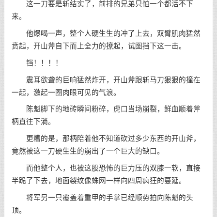
这一刀要是斩结实了，前排的兄弟只怕一个都活不下
来。
他爆喝一声，整个人硬生生的冲了上去，双臂肌肉猛然
贲起，开山斧自下而上全力的撩起，试图挡下这一击。
铛！！！！
震耳欲聋的巨响猛然炸开，开山斧跟斩马刀狠狠的撞在
一起，激起一圈肉眼可见的气浪。
陈魁脚下的地砖瞬间粉碎，虎口当场崩裂，鲜血顺着斧
柄直往下淌。
更糟的是，那柄陪着他不知道砍过多少东西的开山斧，
竟然被这一刀硬生生的崩出了一个巨大的缺口。
而他整个人，也被这股恐怖的巨力压的双膝一软，直接
半跪了下去，地面裂纹像蛛网一样向四周疯狂的蔓延。
将军另一只覆盖着重甲的手掌已经顺势拍向陈魁的头
顶。