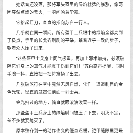
她话音还没落，那将军头盔里的绿焰就猛的暴涨，像两
团突然点燃的鬼火，一瞬间凶意毕露。
它抬起巨刀，直直的指向苏白一行人。
几乎就在同一瞬间，所有盔甲士兵眼中的绿焰全都亮到
了极点，手里的长戈齐刷刷的平举，踏着近乎一致的步子，
朝着众人压了过来。
“这些盔甲士兵身上阴气极重，再加上邪术加持，必须破
除它们身上的煞气才能真正伤到它们！”苏白高声提醒，同时
手腕一抖，直接把一把符箓扬了出去。
几张破煞符在空中竟然无风自燃，化作一道道刺目的金
色光轮，径直的笼罩住前面一列士兵。
金光扫过的地方，简直就跟滚油泼雪一样。
那些盔甲士兵身上的绿焰瞬间被压了下去，明灭不定，
差不多就要熄灭了。
原本整齐划一的动作也变的僵直迟缓，铠甲缝隙里更是