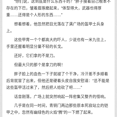
“你们说，这到底是什么东西干的？”胖子摸着自己根本不
存在的下巴，皱着眉琢磨起来，“体型得大，武器也得厚
重……还得是个人形的东西……”
想着想着，他忽然把目光落在了满广场的盔甲士兵身
上。
这些甲胄一个个都高大的吓人，少说也有一米九往上，
手里还握着明显分量不轻的长戈。
还好，它们拿的不是刀。
但最大只的那个是拿刀的啊！
胖子脸上的血色一下子就褪了个干净，冷汗差不多顺着
后背就冒了出来，但他还是硬着头皮自我安慰道：“总不能是
这些盔甲活过来了，然后把人给砍了吧……”
话音刚落，广场上就突然响起一阵密集又整齐的怪响。
几乎是在同一时间，青铜门两边那些原本死寂站立的铠
甲之中，忽然有幽绿色的火焰“腾”的一下燃了起来。