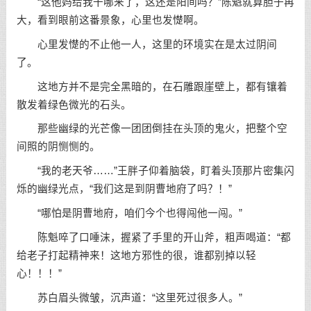
“这他妈给我干哪来了，这还是阳间吗？”陈魁就算胆子再
大，看到眼前这番景象，心里也发憷啊。
心里发憷的不止他一人，这里的环境实在是太过阴间
了。
这地方并不是完全黑暗的，在石雕跟崖壁上，都有镶着
散发着绿色微光的石头。
那些幽绿的光芒像一团团倒挂在头顶的鬼火，把整个空
间照的阴恻恻的。
“我的老天爷……”王胖子仰着脑袋，盯着头顶那片密集闪
烁的幽绿光点，“我们这是到阴曹地府了吗？！”
“哪怕是阴曹地府，咱们今个也得闯他一闯。”
陈魁啐了口唾沫，握紧了手里的开山斧，粗声喝道：“都
给老子打起精神来！这地方邪性的很，谁都别掉以轻
心！！！”
苏白眉头微皱，沉声道：“这里死过很多人。”