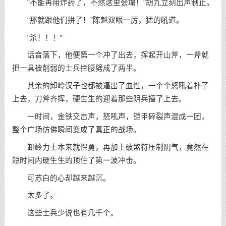
“不能再用炸药了，不然这里会塌！”胡九立刻出声制止。
“那就跟他们拼了！”陈魁双眼一厉，猛的吼道。
“杀！！！”
话音落下，他便第一个冲了出去，挥起开山斧，一斧就
把一具被削弱的士兵拦腰劈成了两半。
其余的卸岭汉子也都被逼出了血性，一个个怒吼着扑了
上去，刀斧齐挥，硬生生的迎着那些阴兵撞了上去。
一时间，金铁交击声，怒吼声，铠甲碎裂声混成一团，
整个广场仿佛瞬间变成了真正的战场。
卸岭力士本来就悍勇，再加上破煞符压制阴气，竟然在
短时间内硬生生的顶住了第一波冲击。
可苏白的心却越来越沉。
太多了。
这些士兵少说也有几千个。