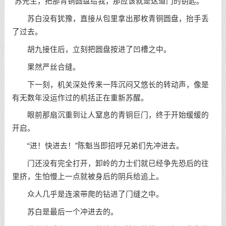
“苏先生，把那青铜圆盘给我，那应该就是这道门的钥匙。”
苏白没有犹豫，直接从包里拿出那枚青铜圆盘，抬手丢
了过去。
胡九接住后，立刻把圆盘按进了凹槽之中。
果然严丝合缝。
下一刻，机关深处传来一阵沉闷又悠长的转动声，像是
有无数年没运作过的机括正在重新苏醒。
眼前那扇沉重到让人窒息的青铜巨门，终于开始缓缓的
开启。
“进！快进去！”陈魁当即招呼兄弟们先冲进去。
门还没有完全打开，卸岭的力士们就已经争先恐后的往
里挤，生怕慢上一点就被身后的阴兵给追上。
众人几乎是连滚带爬的钻进了门缝之中。
苏白是最后一个冲进去的。