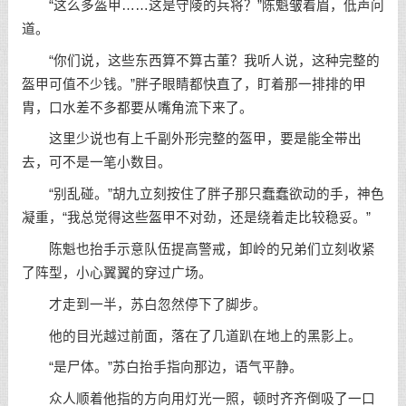
“这么多盔甲……这是守陵的兵将？”陈魁皱着眉，低声问
道。
“你们说，这些东西算不算古董？我听人说，这种完整的
盔甲可值不少钱。”胖子眼睛都快直了，盯着那一排排的甲
胄，口水差不多都要从嘴角流下来了。
这里少说也有上千副外形完整的盔甲，要是能全带出
去，可不是一笔小数目。
“别乱碰。”胡九立刻按住了胖子那只蠢蠢欲动的手，神色
凝重，“我总觉得这些盔甲不对劲，还是绕着走比较稳妥。”
陈魁也抬手示意队伍提高警戒，卸岭的兄弟们立刻收紧
了阵型，小心翼翼的穿过广场。
才走到一半，苏白忽然停下了脚步。
他的目光越过前面，落在了几道趴在地上的黑影上。
“是尸体。”苏白抬手指向那边，语气平静。
众人顺着他指的方向用灯光一照，顿时齐齐倒吸了一口