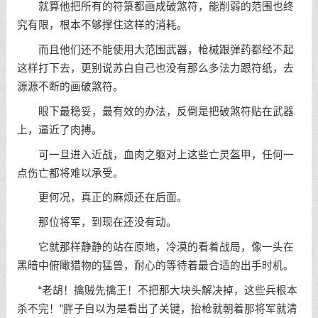
就算他把所有的符箓都画成破煞符，能削弱的范围也终
究有限，根本不够撑住这样的消耗。
而且他们还不能使用大范围武器，枪械跟弹药都经不起
这样打下去，更别说苏白自己也没有那么多法力跟符纸，去
源源不断的画破煞符。
眼下最稳妥，最有效的办法，反倒是把破煞符贴在武器
上，逼近了肉搏。
可一旦进入近战，血肉之躯对上这些亡灵盔甲，任何一
点伤亡都将难以承受。
更何况，真正的麻烦还在后面。
那位将军，到现在还没有动。
它就那样静静的站在原地，冷漠的看着战局，像一头在
黑暗中俯瞰猎物的猛兽，耐心的等待着最合适的出手时机。
“老胡！擒贼先擒王！不把那大块头解决掉，这些兵根本
杀不完！”胖子自以为是看出了关键，抬枪就朝着那将军就清