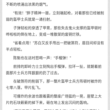
不断的喷涌出浓黑的烟气。
“有效！”胖子精神一振，立刻端起枪，对着那些已经被削
弱的盔甲士兵就是一通扫射。
子弹轻松的穿透了甲胄，那些失去鬼火支撑的盔甲顿时
哗啦啦的倒在地上，变成一堆散架的废铜烂铁。
“省着点用！”苏白又反手甩出一把破煞符，眉目间却没有
半点轻松。
陈魁也在这时怒喝一声：“手榴弹！”
前排的卸岭力士立刻掏出手榴弹，拉环一扯，就朝着前
面那片士兵方阵狠狠的扔了过去。
在破煞符的削弱下，那一整片盔甲士兵方阵顿时被炸的
七零八落，甲片乱飞。
可爆炸的余波也跟着震的整座广场猛的一晃，崖壁上大
片的石块簌簌的掉下来，砸在地上发出沉闷的轰响。