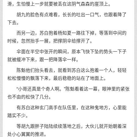
滑，生怕慢上一步就要被丢在这阴气森森的崖顶上。
胡九的脸色有点难看，长长的吐出一口气，也跟着降了
下去。
而另一边，苏白抱着杨知夏一路往下掉，等落到中间的
时候，忽然抬手一展，把撑阴伞给撑开了。
伞面在半空中张开的瞬间，原本飞快下坠的势头一下子
就被缓冲下来，跟一把降落伞一样。
陈魁他们抬头看去，就看到苏白这么抱着一个人，轻轻
松松慢慢的飘落下来，最后稳稳的站在了地面上。
“小哥还真是个奇人啊。”陈魁看着这一幕，眼神里的紧张
也不由的松快了几分。
有苏白这种玄门高手在队伍里，在这种鬼地方，心里能
踏实不少。
等胡九跟胖子陆陆续续落地之后，大伙儿就开始朝着深
处小心翼翼的推进。