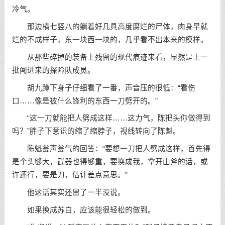
冷气。
那边横七竖八的躺着好几具高度腐烂的尸体，肉身早就
烂的不成样子，东一块西一块的，几乎看不出本来的模样。
从那些碎掉的装备上残留的现代痕迹来看，显然是上一
批闯进来的探险队成员。
胡九蹲下身子仔细看了一番，声音压的很低：“看伤
口……像是被什么锋利的东西一刀劈开的。”
“这一刀就能把人劈成这样……这力气，陈把头你做得到
吗？”胖子下意识的缩了缩脖子，视线转向了陈魁。
陈魁瓮声瓮气的回答：“要想一刀把人劈成这样，首先得
是个头够大，武器也得够重，要换成我，拿开山斧的话，或
许还行，要是刀，估计差点意思。”
他这话其实还留了一半没说。
如果换成苏白，应该能很轻松的做到。