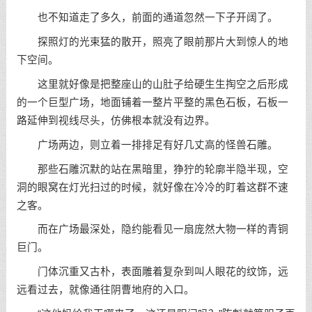
也不知道走了多久，前面的通道忽然一下子开阔了。
探照灯的光束猛的散开，照亮了眼前那片大到惊人的地
下空间。
这里就好像是把整座山的山肚子给硬生生掏空之后形成
的一个巨型广场，地面铺着一整片平整的黑色石板，石板一
路延伸到视线尽头，仿佛根本就没有边界。
广场两边，则立着一排排足有好几丈高的怪兽石雕。
那些石雕沉默的站在黑暗里，狰狞的轮廓半隐半现，空
洞的眼窝在灯光扫过的时候，就好像在冷冷的盯着这群不速
之客。
而在广场最深处，隐约能看见一扇庞然大物一样的青铜
巨门。
门体沉重又古朴，表面雕着复杂到叫人眼花的纹饰，远
远看过去，就像通往阴曹地府的入口。