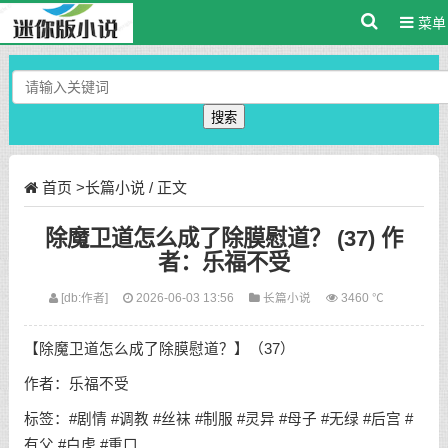
菜单
搜索
首页
>
长篇小说
/ 正文
除魔卫道怎么成了除膜慰道？ (37) 作
者：乐福不受
[db:作者]
2026-06-03 13:56
长篇小说
3460 ℃
【除魔卫道怎么成了除膜慰道？】（37）
作者：乐福不受
标签：#剧情 #调教 #丝袜 #制服 #灵异 #母子 #无绿 #后宫 #
有父 #白虎 #重口