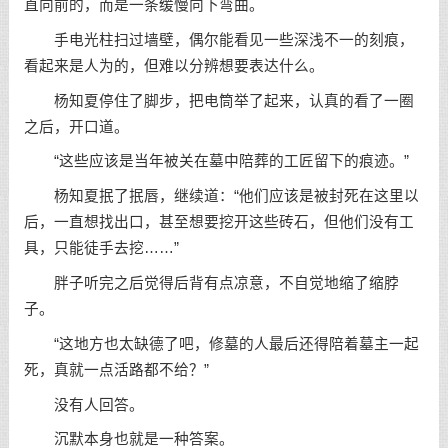
直向前的，而是一条缓慢向下弯曲。
手电光柱扫过墙壁，偶尔能看见一些深浅不一的刻痕，
看起来是人为的，但难以分辨想要表达什么。
杨知夏停住了脚步，把电筒举了起来，认真的看了一圈
之后，开口道。
“这些应该是当年被关在墓中陪葬的工匠留下的痕迹。”
杨知夏抿了抿唇，继续道：“他们应该是被封死在这里以
后，一直想找出口，甚至想要挖开这些砖石，但他们没有工
具，只能徒手去挖……”
胖子听完之后觉得后背有点凉意，不自觉地缩了缩脖
子。
“这地方也太缺德了吧，修墓的人最后还得陪着墓主一起
死，真就一点活路都不给？”
没有人回答。
沉默本身也就是一种答案。