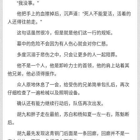
“我没事。”
他把手上的血擦掉后，沉声道：“死人不能复活，活着的
人还得往前走。”
这句话虽然很冷，但是就是他们这一行的规矩。
墓中的危险不会因为有人伤心就会对你仁慈。
多度沉溺于悲伤之中，只会让更多的人一起陪葬。
他不是一个人，他是卸岭力士的首领，他的肩上站着其
他兄弟，他必须得振作。
众人原地休息了一会，给受伤的兄弟简单包扎后，再次
仔细检查了一遍枪械以及照明设备。
确认还有能力继续行动后，队伍再次出发。
胡九和胖子走在最前，苏白和杨知夏一左一右，陈魁断
后。
胡九最先发现这青铜门后面是一条回廊，回廊并不是一