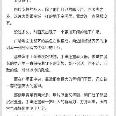
太安静了。
四周安静的吓人，除了他们自己的脚步声，呼吸声之
外，这片大到跟空城一样的地下空间里，竟然连一点风都没
有。
没过多久，前面又出现了一个更加开阔的地下广场。
广场地面由整齐的黑色石板铺成，两边则整整齐齐的排
列着一列列穿着古代盔甲的士兵。
那些盔甲上全是灰跟铁锈，手里还握着兵器，像是在漫
长的岁月里一直保持着守卫的姿势，既不说话，也不动，沉
默的像一尊尊冰冷的雕像。
而在广场正中央，靠近那扇巨大的青铜门下面，还立着
一尊特别高大的盔甲。
那副甲胄足有两米多，甲片厚重又华丽，胸口肚子那里
层层叠叠，手里还握着一把巨大的斩马刀，刀身沉重，压的
空气都好像更冷了几分。