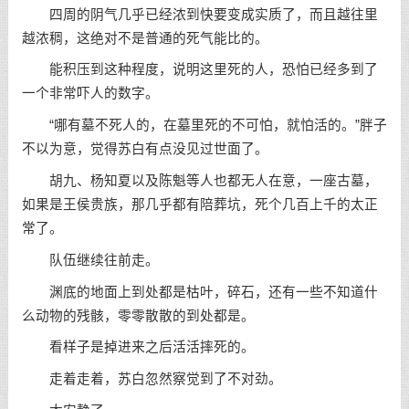
四周的阴气几乎已经浓到快要变成实质了，而且越往里
越浓稠，这绝对不是普通的死气能比的。
能积压到这种程度，说明这里死的人，恐怕已经多到了
一个非常吓人的数字。
“哪有墓不死人的，在墓里死的不可怕，就怕活的。”胖子
不以为意，觉得苏白有点没见过世面了。
胡九、杨知夏以及陈魁等人也都无人在意，一座古墓，
如果是王侯贵族，那几乎都有陪葬坑，死个几百上千的太正
常了。
队伍继续往前走。
渊底的地面上到处都是枯叶，碎石，还有一些不知道什
么动物的残骸，零零散散的到处都是。
看样子是掉进来之后活活摔死的。
走着走着，苏白忽然察觉到了不对劲。