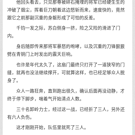
他回头看去，只见那尊被碎石掩埋的将军已经硬生生的
冲破了烟尘，挥着巨刀朝着这边怒斩而来，速度快的，竟然
跟它之前那副沉重的身躯形成了可怕的反差。
千钧一发之际，苏白侧身一挤，险之又险的滑进了门
内。
身后随即传来那将军暴怒的咆哮，以及沉重的刀锋狠狠
劈在青铜门上时发出的震天巨响。
也许是年代太久了，这扇门最终只打开了一道狭窄的门
缝，就再也没法继续撑开，可就算这样，也已经足够众人脱
身了。
众人一路狂奔，直到跑出很久，确认后面再没动静，才
终于停下脚步，喘着气开始清点人数。
三十名卸岭力士，经过这一战，已经折了三人，另外还
有六人负伤。
这才刚刚开始，队伍里就死了三人。