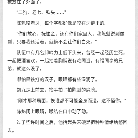
被放在了外面了。
“二狗、老七、铁头……”
陈魁咬着牙，每个字都好像是咬在牙缝里的。
“你们放心，抚恤金，还有你们家里人，我陈魁说到做
到，只要我还活着，就绝不会让你们白死。”
队伍中有几名卸岭力士低下头来，曾经一起经历生死，
一起把酒言欢，一起拍着胸脯说有难同当，有福同享的兄
弟，就这么没了。
哪怕是铁打的汉子，眼眶都有些湿润了。
胡九走上前去，抬手拍了拍陈魁的肩膀。
“刚才那种局面，换谁都不可能全身而退。这不怪你。”
陈魁闭上眼睛，喉结在口中动了动。
过了些许时间之后，他抬起头来硬是把种种情绪给憋回
去。