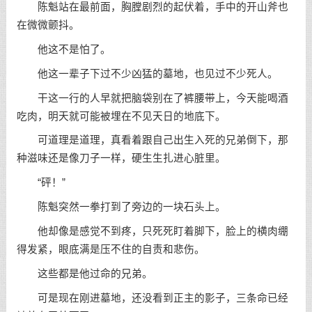
陈魁站在最前面，胸膛剧烈的起伏着，手中的开山斧也
在微微颤抖。
他这不是怕了。
他这一辈子下过不少凶猛的墓地，也见过不少死人。
干这一行的人早就把脑袋别在了裤腰带上，今天能喝酒
吃肉，明天就可能被埋在不见天日的地底下。
可道理是道理，真看着跟自己出生入死的兄弟倒下，那
种滋味还是像刀子一样，硬生生扎进心脏里。
“砰！”
陈魁突然一拳打到了旁边的一块石头上。
他却像是感觉不到疼，只死死盯着脚下，脸上的横肉绷
得发紧，眼底满是压不住的自责和悲伤。
这些都是他过命的兄弟。
可是现在刚进墓地，还没看到正主的影子，三条命已经