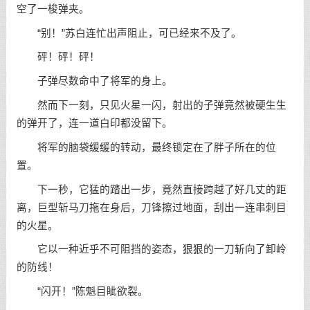
空了一梭弹夹。
“别！”苏白连忙出声阻止，可已经来不及了。
砰！砰！砰！
子弹尽数命中了将军的身上。
然而下一刻，只见火星一闪，射出的子弹竟然被硬生生
的弹开了，连一道白印都没留下。
将军的脑袋缓缓的转动，最终锁定在了胖子所在的位
置。
下一秒，它猛的踏出一步，竟然直接跨越了好几丈的距
离，巨型斩马刀拖在身后，刀锋擦过地面，刮出一连串刺目
的火星。
它以一种近乎不可阻挡的姿态，狠狠的一刀斩向了卸岭
的防线！
“闪开！”陈魁目眦欲裂。