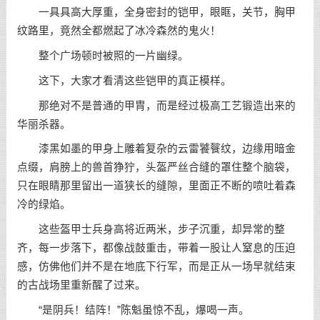
一具具高大厚重，全身密封的铠甲，眼眶，关节，胸甲
纹路里，竟然全都燃起了冰冷森然的鬼火！
整个广场顿时被照的一片幽绿。
这下，大家才看清这些铠甲的真正模样。
那绝对不是普通的甲胄，而是经过极高工艺锻造出来的
华丽杀器。
漆黑如墨的甲身上雕着复杂的云雷饕餮纹，边缘用暗金
点缀，肩膀上的兽首狰狞，头盔严丝合缝的罩住整个脑袋，
只在眼睛那里留出一道狭长的缝隙，里面正不断的喷吐着森
冷的绿焰。
这些盔甲士兵身高将近两米，步子沉重，却异常的整
齐，每一步落下，都像战鼓重击，带着一股让人窒息的压迫
感，仿佛他们并不是在地底下行军，而是正从一场早就结束
的古战场里重新醒了过来。
“是阴兵！结阵！”陈魁虽惊不乱，爆喝一声。