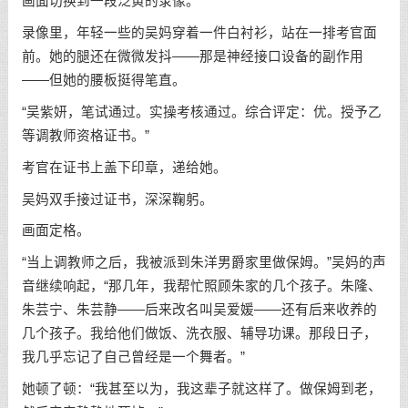
画面切换到一段泛黄的录像。
录像里，年轻一些的吴妈穿着一件白衬衫，站在一排考官面
前。她的腿还在微微发抖——那是神经接口设备的副作用
——但她的腰板挺得笔直。
“吴紫妍，笔试通过。实操考核通过。综合评定：优。授予乙
等调教师资格证书。”
考官在证书上盖下印章，递给她。
吴妈双手接过证书，深深鞠躬。
画面定格。
“当上调教师之后，我被派到朱洋男爵家里做保姆。”吴妈的声
音继续响起，“那几年，我帮忙照顾朱家的几个孩子。朱隆、
朱芸宁、朱芸静——后来改名叫吴爱媛——还有后来收养的
几个孩子。我给他们做饭、洗衣服、辅导功课。那段日子，
我几乎忘记了自己曾经是一个舞者。”
她顿了顿：“我甚至以为，我这辈子就这样了。做保姆到老，