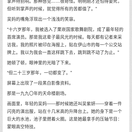
掌声特别响。那种感觉……很奇怪。明明刚才还怕得要死，
但听到掌声的时候，就觉得所有的苦都值了。”
吴妈的嘴角浮现出一个浅浅的笑容。
“十六岁那年，我被选入了栗崁国家歌舞剧院，成了最年轻的
首席演员。那是我这辈子最风光的时候。每天都有记者来采
访我，我的照片被印在海报上，贴在伊山市的每一个公交站
牌上。我以为我会一直这样跳下去，跳到跳不动了为止。”
她顿了顿，眼神里的光暗了下来。
“但二十三岁那年，一切都变了。”
屏幕上出现了一段黑白影像资料。
那是一九九〇年的天命楼剧场。
画面里，年轻的吴妈——那时候她还叫吴紫妍——穿着一件
闪亮的演出服，站在十几米高的升降台上。她的身下是一个
巨大的水池，池子里燃着火圈。这是她最拿手的压轴节目：
蒙眼高空特技。