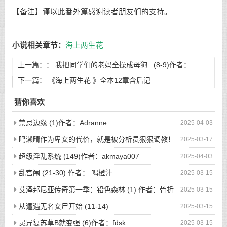
【备注】谨以此番外篇感谢读者朋友们的支持。
小说相关章节：
海上两生花
上一篇：：
我把同学们的老妈全操成母狗.. (8-9)作者：
2dtl81359r1pr
下一篇：
《海上两生花 》全本12章含后记
猜你喜欢
禁忌边缘 (1)作者：Adranne
2025-04-03
鸣濑晴作为卑女的代价，就是被分析员狠狠调教！
2025-03-17
(完)作者：空琉lemon
超级淫乱系统 (149)作者：akmaya007
2025-04-03
乱宫闱 (21-30) 作者： 喝橙汁
2025-03-15
艾泽邦尼亚传奇第一季：铅色森林 (1) 作者：骨折
2025-03-15
的海绵体
从遭遇无名女尸开始 (11-14)
2025-03-15
灵异复苏草B就变强 (6)作者：fdsk
2025-03-15