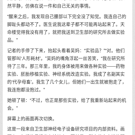
然平静，仿佛在说一件和自己无关的事情。
“醒来之后，我发现自己腰部以下完全没了知觉。我连自己的
脚趾头都动不了。医生说我这辈子都不可能再站起来了。天
命楼觉得我没有用了，就把我送到卫生部的研究所去做实验
品。”
记者的手停了下来，抬起头看着吴妈：“实验品？”“对。他们
管那叫‘人形耗材’。”吴妈的嘴角浮起一丝苦笑，“我在研究所
待了三年。那三年里，我的身体被用来做各种实验——药物
实验、胚胎移植实验、神经系统改造实验。我成了名副其实
的‘代孕母畜’。我生了几个女儿，但她们一出生就被抱走了，
我连抱都没抱过。”
她顿了顿：“不过，也正是那些实验，给了我重新站起来的机
会。”
屏幕上的画面再次切换。
这是一段来自卫生部神经电子设备研究项目的内部资料。画