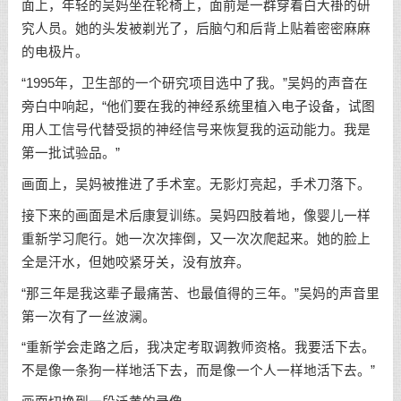
面上，年轻的吴妈坐在轮椅上，面前是一群穿着白大褂的研
究人员。她的头发被剃光了，后脑勺和后背上贴着密密麻麻
的电极片。
“1995年，卫生部的一个研究项目选中了我。”吴妈的声音在
旁白中响起，“他们要在我的神经系统里植入电子设备，试图
用人工信号代替受损的神经信号来恢复我的运动能力。我是
第一批试验品。”
画面上，吴妈被推进了手术室。无影灯亮起，手术刀落下。
接下来的画面是术后康复训练。吴妈四肢着地，像婴儿一样
重新学习爬行。她一次次摔倒，又一次次爬起来。她的脸上
全是汗水，但她咬紧牙关，没有放弃。
“那三年是我这辈子最痛苦、也最值得的三年。”吴妈的声音里
第一次有了一丝波澜。
“重新学会走路之后，我决定考取调教师资格。我要活下去。
不是像一条狗一样地活下去，而是像一个人一样地活下去。”