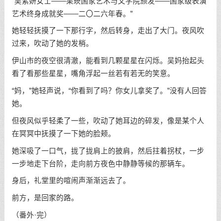
“吴紫妍女士——栗崁国家艺术与文学院颁发——国家级表演
艺术终身成就奖——二〇二六年春。”
她轻轻抚摸了一下那行字，然后转身，走出了大门。夜风吹
过来，吹动了她的发梢。
伊山市的夜空很清澈，能看到几颗星星在闪烁。吴妈抬起头
看了看那些星星，嘴角浮起一丝若有若无的笑意。
“妈，”她轻声说，“你看到了吗？你女儿拿奖了。”没有人回答
她。
但夜风似乎轻柔了一些，吹动了她耳边的碎发，像是某个人
在冥冥中抚摸了一下她的脸颊。
她深吸了一口气，拢了拢肩上的披肩，然后拄着拐杖，一步
一步地走下台阶，走向前方夜色中静静等候的那辆车。
身后，礼堂里的喧闹声渐渐远去了。
前方，是回家的路。
（番外·完）