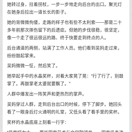
她转过身，拄着拐杖，一步一步地走向后台的出口。聚光灯
在她身后拉出一道长长的影子。
她的背微微佝偻，走路的样子也有些不太利索——那是二十
多年前那次摔伤留下的后遗症。但她的步伐很稳，很坚定，
像一个走了很远很远的路、终于快要走到终点的人。
后台通道的两侧，站满了工作人员。他们看到吴妈走过来，
纷纷鼓起掌来。
吴妈微微一怔，然后笑了。
她举起手中的水晶奖杯，对着大家晃了晃：“行了行了，别鼓
掌了。再鼓掌老太婆就要飘了。”
人群中爆发出一阵笑声和更热烈的掌声。
吴妈穿过人群，走到后台出口的时候，停下了脚步。她回头
看了一眼身后灯火通明的礼堂，又低头看了看手里的奖杯。
奖杯的水晶底座上刻着一行字：