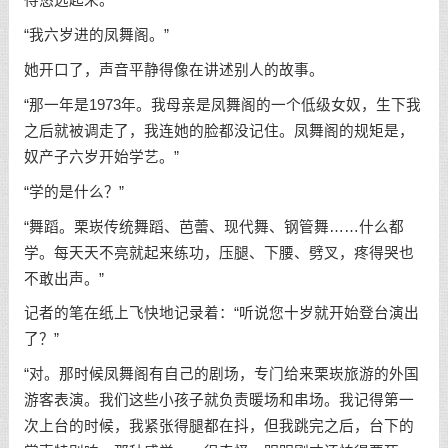
得悠远起来。
“我六岁进的凤舞阁。”
她开口了，声音平静得像在讲述别人的故事。
“那一年是1973年。我母亲是凤舞阁的一个低级女奴，生下我
之后就被调走了，我连她的脸都没记住。凤舞阁的规矩是，
奴产子六岁开始学艺。”
“学的是什么？”
“舞蹈。栗崁传统舞蹈、芭蕾、现代舞、钢管舞……什么都
学。每天天不亮就起来练功，压腿、下腰、劈叉，疼得哭也
不敢出声。”
记者的笔在纸上飞快地记录着：“听说您十岁就开始登台演出
了？”
“对。那时候凤舞阁有自己的剧场，专门给来栗崁旅游的外国
游客表演。我们这些小孩子就负责暖场和串场。我记得第一
次上台的时候，我紧张得腿都在抖，但我跳完之后，台下的