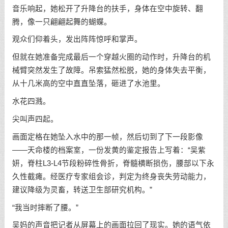
音乐响起，她松开了升降台的扶手，身体在空中旋转、翻
腾，像一只翩翩起舞的蝴蝶。
观众们仰着头，发出阵阵惊呼和掌声。
但就在她准备完成最后一个穿越火圈的动作时，升降台的机
械臂突然发生了故障。吊索猛然松脱，她的身体失去平衡，
从十几米高的空中直直坠落，砸进了水池里。
水花四溅。
尖叫声四起。
画面定格在她坠入水中的那一帧，然后切到了下一段影像
——天命楼的档案室，一份发黄的鉴定报告上写着：“吴紫
妍，脊柱L3-L4节段粉碎性骨折，脊髓横断损伤，腰部以下永
久性截瘫。经医疗专家组会诊，判定为终身丧失劳动能力，
建议降级为灵畜，转送卫生部研究机构。”
“我当时摔断了腰。”
吴妈的声音把记者从屏幕上的画面拉回了现实。她的语气依