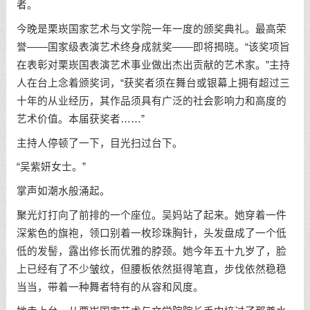
者。
今晚是栗崁国家艺术与文学院一年一度的颁奖典礼。最高荣
誉——国家级表演艺术终身成就奖——即将揭晓。“该奖项旨
在表彰对栗崁国表演艺术事业做出杰出贡献的艺术家。”主持
人在台上念着颁奖词，“获奖者须在舞台或银幕上拥有超过三
十年的从业经历，其作品须具有广泛的社会影响力和高度的
艺术价值。本届获奖者……”
主持人停顿了一下，目光扫过台下。
“吴紫妍女士。”
掌声如潮水般涌起。
聚光灯打向了前排的一个座位。吴妈站了起来。她穿着一件
深紫色的旗袍，领口别着一枚珍珠胸针，头发盘成了一个低
低的发髻，露出修长而优雅的脖颈。她今年五十九岁了，脸
上已经有了不少皱纹，但腰板依然挺得笔直，步伐依然稳稳
当当，带着一种舞者特有的从容和风度。