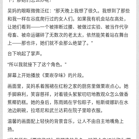
吴妈的眼眶微微泛红：“那天晚上我想了很久。我想到了那些
和我一样在谷底爬行过的女人们。如果我有机会站在高处，
让她们看到——一个被摔断过腰、被做过实验、被当作代孕
母畜、被命运碾碎了无数次的老太太，依然能笑着站在舞台
上——那也许，她们就不会那么绝望了。”
台下响起了掌声。
“所以我就接下了这个角色。”
屏幕上开始播放《栗崁孕味》的片段。
画面里，吴妈系着围裙在红粉之家的厨房里做栗崁点心。她
手脚麻利，笑容慈祥，对着镜头絮絮叨叨地教观众怎么做香
蕉椰奶糕。她的身后，陈雨嫣在学包粽子，帕斯缇娜趴在水
池边刷碗，拉塔尼和武兰达莉在院子里晾衣服。
温馨的画面配上轻快的背景音乐，让人不由自主地嘴角上
扬。