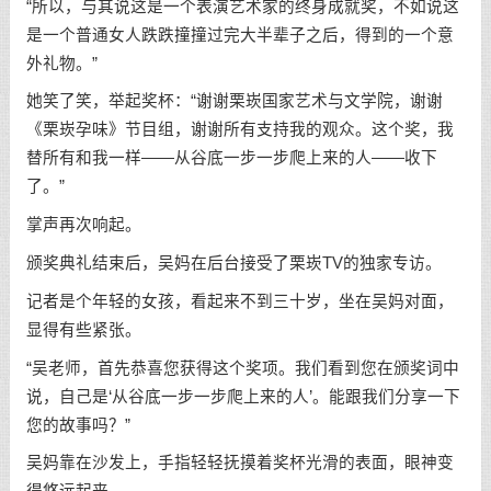
“所以，与其说这是一个表演艺术家的终身成就奖，不如说这
是一个普通女人跌跌撞撞过完大半辈子之后，得到的一个意
外礼物。”
她笑了笑，举起奖杯：“谢谢栗崁国家艺术与文学院，谢谢
《栗崁孕味》节目组，谢谢所有支持我的观众。这个奖，我
替所有和我一样——从谷底一步一步爬上来的人——收下
了。”
掌声再次响起。
颁奖典礼结束后，吴妈在后台接受了栗崁TV的独家专访。
记者是个年轻的女孩，看起来不到三十岁，坐在吴妈对面，
显得有些紧张。
“吴老师，首先恭喜您获得这个奖项。我们看到您在颁奖词中
说，自己是‘从谷底一步一步爬上来的人’。能跟我们分享一下
您的故事吗？”
吴妈靠在沙发上，手指轻轻抚摸着奖杯光滑的表面，眼神变