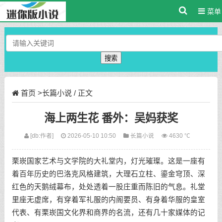
菜单
搜索
首页
>
长篇小说
/ 正文
海上两生花 番外：吴妈获奖
[db:作者]
2026-05-10 10:50
长篇小说
4630 ℃
栗崁国家艺术与文学院的大礼堂内，灯光璀璨。这是一座有
着百年历史的巴洛克风格建筑，大理石立柱、鎏金穹顶、深
红色的天鹅绒幕布，处处透着一股庄重而陈旧的气息。礼堂
里座无虚席，有穿着军礼服的内阁要员、有身着华服的皇室
代表、有栗崁国文化界和商界的名流，还有几十家媒体的记