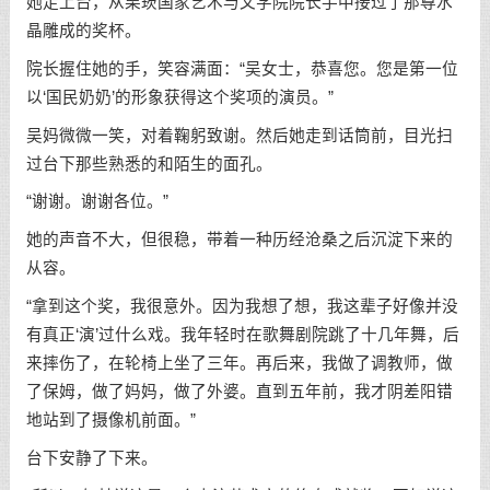
她走上台，从栗崁国家艺术与文学院院长手中接过了那尊水
晶雕成的奖杯。
院长握住她的手，笑容满面：“吴女士，恭喜您。您是第一位
以‘国民奶奶’的形象获得这个奖项的演员。”
吴妈微微一笑，对着鞠躬致谢。然后她走到话筒前，目光扫
过台下那些熟悉的和陌生的面孔。
“谢谢。谢谢各位。”
她的声音不大，但很稳，带着一种历经沧桑之后沉淀下来的
从容。
“拿到这个奖，我很意外。因为我想了想，我这辈子好像并没
有真正‘演’过什么戏。我年轻时在歌舞剧院跳了十几年舞，后
来摔伤了，在轮椅上坐了三年。再后来，我做了调教师，做
了保姆，做了妈妈，做了外婆。直到五年前，我才阴差阳错
地站到了摄像机前面。”
台下安静了下来。