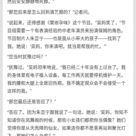
然后安安静静地死掉。”
“那您后来是怎么回到演艺圈的？”记者问。
“说起来，还得感谢《栗崁孕味》这个节目。”吴妈笑了，“节
目组需要一个有表演经验的中老年演员来扮演保姆的角色。
节目制片人朱芸宁——也是我从小带大的孩子——找到了
我。她说：‘吴妈，你来演吧。就当是帮我的忙。’”
“您当时犹豫过吗？”
“犹豫过。”吴妈坦率地说，“我已经二十年没有上过台了。我
的身体里有电子植入设备，每工作两天就要停机维护一天。
我的腰和大腿上全是旧伤疤。我不确定观众会不会接受一个
这样的我。”
“那您最后还是答应了？”
“答应了。因为朱芸宁跟我说了一句话，她说：‘吴妈，你知不
知道你在凤舞阁的时候，那些小女孩们都把你当偶像？她们
觉得你是从天而降的仙女。如果连你都不愿意再站到聚光灯
下，那她们怎么办呢？’”