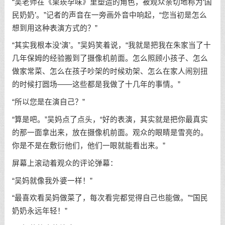
“吴老师在《栗崁孕味》里塑造的角色，被观众亲切地称为‘国
民奶奶’。”记者的声音在一旁画外音中响起，“您当初是怎么
想到用这种表演方式的？”
“其实我根本没‘演’。”吴妈笑着说，“我就是把我在朱家当了十
几年保姆的经验搬到了摄像机前面。怎么照顾小孩子、怎么
做家常菜、怎么在孩子吵架的时候劝架、怎么在家人闹别扭
的时候打圆场——这些都是我做了十几年的事情。”
“所以您是在演自己？”
“算是吧。”吴妈点了点头，“好的表演，其实就是把你最真实
的那一面拿出来，放在摄像机前面。观众的眼睛是雪亮的。
你是不是在敷衍他们，他们一眼就能看出来。”
屏幕上滚动着观众的评论弹幕：
“吴妈就像我外婆一样！”
“最喜欢看吴妈做菜了，每次看完都觉得自己也能做。”“国民
奶奶永远年轻！”