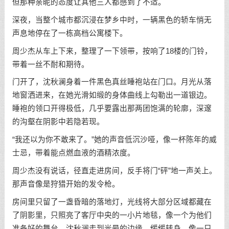
但那种亲昵的态度让其他三人都感到了不适。
深夜，当整个城市都沉浸在梦乡中时，一辆黑色的轿车悄无
声息地停在了一栋高档公寓楼下。
周少杰从车上下来，整理了一下领带，按响了18楼的门铃，
带着一丝不耐和期待。
门开了，沈秋澜身着一件黑色真丝睡袍站在门口。月光从落
地窗洒进来，在她光滑如缎的身体曲线上勾勒出一道银边。
睡袍的领口开得极低，几乎要露出那两团饱满的轮廓，深邃
的沟壑在阴影中若隐若现。
“我还以为你不敢来了。”她的声音低沉沙哑，像一杯陈年的威
士忌，带着能点燃血液的酒精浓度。
周少杰没有说话，径直走进房间，反手将门“砰”地一声关上。
那声音像是狩猎开始的发令枪。
房间里只留了一盏昏暗的落地灯，光线将大部分区域都藏在
了阴影里，只照亮了客厅中央的一小片地毯，像一个为他们
准备好的舞台。沈秋澜走到光晕的边缘，缓缓转身，像一只