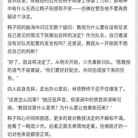
说到这里，陈教授的目光在韩子阳身上停留了几秒，那眼神
中有什么东西让韩子阳感到不安——仿佛在警告他不要再质
疑这个决定。
韩子阳的脑海中闪过无数个疑问：教授为什么要在没有征求
自己意见的情况下就做出这样的决定？作为队长，自己难道
没有对队员配置的发言权吗？还是说，教授从一开始就不相
信自己的判断？
"好了，就这样决定了。从明天开始，少杰重新归队。"陈教授
的语气不容置疑，"你们要好好配合，共同完成接下来的任
务。"
四人起身告辞，走出办公室后，林思野终于忍不住爆发了。
"这是怎么回事？"她压低声音，但语调中的愤怒却清晰可
闻，"教授这是什么意思？为什么要让他重新回来？"
韩子阳心中同样困惑，更多的是对教授决定的不解和不满。
他看了一眼周少杰，后者正面无表情地走着，仿佛刚才的一
切对他来说都很正常。