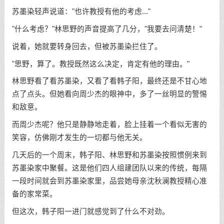
苏墨染轻声说道："也许教授有他的考虑..."
"什么考虑？"林思野的声音提高了几分，"我要去问清楚！"
说着，她就要转身回去，但被苏墨染拦住了。
"思野，算了。教授既然这么决定，肯定有他的理由。"
林思野看了看苏墨染，又看了看韩子阳，最终还是不甘心地
点了点头。但她看向周少杰的眼神中，多了一丝明显的警惕
和敌意。
而周少杰呢？他只是静静地走着，脸上挂着一个看似无害的
笑容，仿佛刚才发生的一切都与他无关。
几天后的一个周末，韩子阳、林思野和苏墨染按照惯例来到
苏墨染家中聚餐。这是他们四人组建团队以来的传统，每隔
一段时间就会到苏墨染家里，品尝她母亲沈秋澜教授精心准
备的家常菜。
但这次，韩子阳一进门就感觉到了什么不对劲。