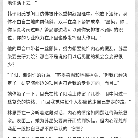
地生活下去。"
韩子阳感觉胸口仿佛被什么重物狠狠砸中。他放下酒杯，身
体不由自主地向前倾斜，双手在桌下紧握成拳："墨染，你...
你认真考虑过吗？警局那边我可以帮你安排技术顾问的职
位，你的专业能力在那里也能发挥很大作用。"
他的声音中带着一丝颤抖，努力想要掩饰内心的慌乱。苏墨
染要去研究院？那岂不是说他们以后见面的机会会变得很
少？
"子阳，谢谢你的好意。"苏墨染温和地摇摇头，"但我已经决
定了。研究院那边的项目更符合我的专业方向，而且..."
她停顿了一下，目光在韩子阳脸上停留了几秒，眼中闪过一
丝复杂的情绪："而且我觉得每个人都应该走自己想走的路。"
林思野在一旁听着这段对话，内心的情绪如同翻江倒海般复
杂。表面上，她为苏墨染要离开而感到惋惜，但内心深处却
涌起一股她自己都不愿承认的...窃喜？