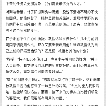
下来的任务会更加复杂，我们需要最优秀的人才。"
听到这番话，韩子阳感到胸中涌起一股说不清道不明的不快
和困惑。他偷偷瞥了一眼林思野和苏墨染，发现林思野的表
情同样有些困惑和不满，而苏墨染则皱起了眉头，显然也在
思考这个突然的变化。
韩子阳忍不住在心中质疑：教授这是在做什么？几个月前明
明同意调离周少杰，现在又要重新启用他？难道教授认为自
己之前的怀疑是错误的？还是说...教授有其他的计划？
"教授，"韩子阳忍不住开口，声音中带着明显的疑虑，"关于
人员调整，我觉得我们现在的配置挺好的。而且少杰离开队
伍这么久，重新磨合可能需要时间..."
"磨合的问题不用担心。"陈教授再次打断了韩子阳，这让向来
被教授重视的他感到了一丝意外的冷落，"少杰的能力我很清
楚，他能够很快适应。而且，接下来的对手实力比我们想象
的要强大，我们需要所有可用的力量。"