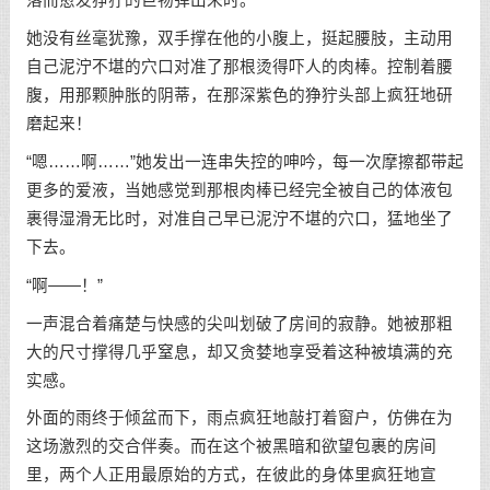
落而愈发狰狞的巨物弹出来时。
她没有丝毫犹豫，双手撑在他的小腹上，挺起腰肢，主动用
自己泥泞不堪的穴口对准了那根烫得吓人的肉棒。控制着腰
腹，用那颗肿胀的阴蒂，在那深紫色的狰狞头部上疯狂地研
磨起来！
“嗯……啊……”她发出一连串失控的呻吟，每一次摩擦都带起
更多的爱液，当她感觉到那根肉棒已经完全被自己的体液包
裹得湿滑无比时，对准自己早已泥泞不堪的穴口，猛地坐了
下去。
“啊——！”
一声混合着痛楚与快感的尖叫划破了房间的寂静。她被那粗
大的尺寸撑得几乎窒息，却又贪婪地享受着这种被填满的充
实感。
外面的雨终于倾盆而下，雨点疯狂地敲打着窗户，仿佛在为
这场激烈的交合伴奏。而在这个被黑暗和欲望包裹的房间
里，两个人正用最原始的方式，在彼此的身体里疯狂地宣