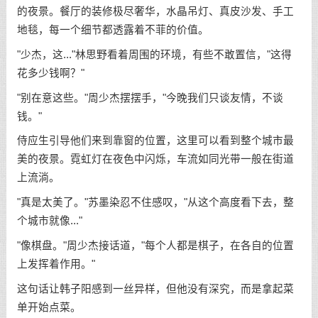
的夜景。餐厅的装修极尽奢华，水晶吊灯、真皮沙发、手工
地毯，每一个细节都透露着不菲的价值。
"少杰，这..."林思野看着周围的环境，有些不敢置信，"这得
花多少钱啊？"
"别在意这些。"周少杰摆摆手，"今晚我们只谈友情，不谈
钱。"
侍应生引导他们来到靠窗的位置，这里可以看到整个城市最
美的夜景。霓虹灯在夜色中闪烁，车流如同光带一般在街道
上流淌。
"真是太美了。"苏墨染忍不住感叹，"从这个高度看下去，整
个城市就像..."
"像棋盘。"周少杰接话道，"每个人都是棋子，在各自的位置
上发挥着作用。"
这句话让韩子阳感到一丝异样，但他没有深究，而是拿起菜
单开始点菜。