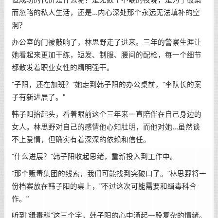
但成功的代价是什么呢？是无数个不眠的夜晚，是为了破案
而忽略的私人生活，还是...内心深处那个永远无法填补的空
洞？
办公室的门被敲响了，林思野走了进来。三年的警察生涯让
她看起来更加干练，短发、制服、腰间的配枪，每一个细节
都散发着职业女性的精明强干。
"子阳，还在加班？"她走到韩子阳的办公桌前，"李队长的案
子有新进展了。"
韩子阳抬起头，看着眼前这个三年来一直陪伴在自己身边的
女人。林思野对自己的感情他心知肚明，而他对她...虽然谈
不上爱情，但确实有着深深的依赖和信任。
"什么进展？"韩子阳收起思绪，重新投入到工作中。
"那个贩毒集团的线索，我们可能找到突破口了。"林思野将一
份档案放在韩子阳的桌上，"不过这次可能需要和缉毒科合
作。"
听到"缉毒科"这三个字，韩子阳的心中涌起一股复杂的情绪。