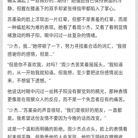
确实涌起了一丝微妙的...期待？她强迫自己保持表面的冷
静，但握在膝盖下的双手却紧张得指甲都陷入了掌心。
苏墨染的脸上浮现出一片红晕，但那不是害羞的红晕，而是
一种尴尬和为难的表现。她看了看周少杰，又看了看明显情
绪激动的韩子阳，眼中闪过一丝复杂的情绪。
"少杰，我..."她停顿了一下，努力寻找着合适的词汇，"我很
感谢你的感情，但是..."
"但是你不喜欢我，对吗？"周少杰苦笑着摇摇头，"我知道
的，从一开始我就知道。但我想，至少要把这份感情说出
来，不想留下遗憾。"
他说话时眼中闪过一丝韩子阳没有察觉到的精光，那种表情
更像是在观察众人的反应，而不是一个失恋者应有的痛苦。
"少杰..."苏墨染的声音很轻，"我们是很好的朋友，一直都
是。我希望这份友情不要因为今晚的话而改变。"
这是一个温和而明确的拒绝。周少杰点点头，脸上的表情看
起来很平静，但熟悉他的人会发现，他的下颌线在微微收