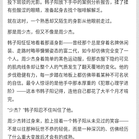
投下斑驳的光影。韩子阳放下手中的案例分析报告，揉了揉
有些酸涩的眼睛，准备起身去找个咖啡解解乏。
就在这时，一个熟悉却又陌生的身影从他眼前走过。
那是周少杰，但又不像是周少杰。
韩子阳怔怔地看着那道身影——曾经那个总是穿着名牌休闲
装、走路时略带慵懒姿态的富二代，如今却仿佛完全变了一
个人。周少杰身着简单的黑色运动服，但那衣服下隐约可见
的肌肉线条却让整个人的气质发生了翻天覆地的变化。他的
步伐稳健有力，每一步踏在地板上都仿佛带着某种不可名状
的自信。最令人惊讶的是他手中那本厚重的《犯罪心理学进
阶》——这本书韩子阳记得，连他自己都花了大半个月才啃
完。
"少杰？"韩子阳忍不住叫住了他。
周少杰转过身来，脸上挂着一个韩子阳从未见过的笑容——
不是以往那种玩世不恭的轻佻，而是一种深沉的、仿佛经历
了什么重大变故后才会有的成熟。