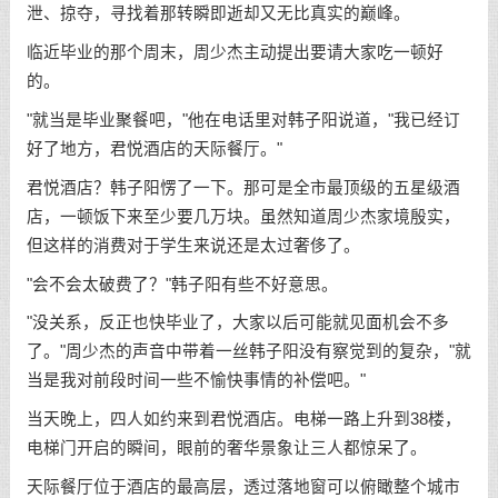
泄、掠夺，寻找着那转瞬即逝却又无比真实的巅峰。
临近毕业的那个周末，周少杰主动提出要请大家吃一顿好
的。
"就当是毕业聚餐吧，"他在电话里对韩子阳说道，"我已经订
好了地方，君悦酒店的天际餐厅。"
君悦酒店？韩子阳愣了一下。那可是全市最顶级的五星级酒
店，一顿饭下来至少要几万块。虽然知道周少杰家境殷实，
但这样的消费对于学生来说还是太过奢侈了。
"会不会太破费了？"韩子阳有些不好意思。
"没关系，反正也快毕业了，大家以后可能就见面机会不多
了。"周少杰的声音中带着一丝韩子阳没有察觉到的复杂，"就
当是我对前段时间一些不愉快事情的补偿吧。"
当天晚上，四人如约来到君悦酒店。电梯一路上升到38楼，
电梯门开启的瞬间，眼前的奢华景象让三人都惊呆了。
天际餐厅位于酒店的最高层，透过落地窗可以俯瞰整个城市