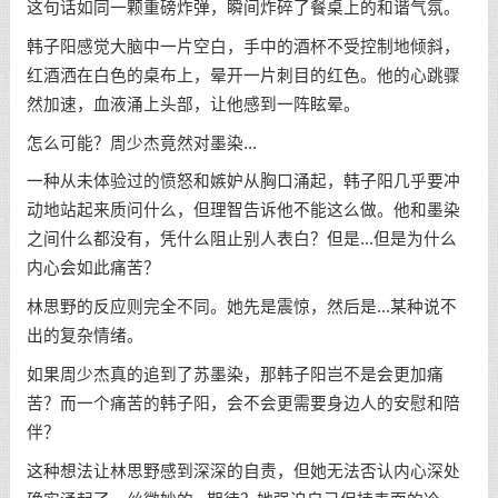
这句话如同一颗重磅炸弹，瞬间炸碎了餐桌上的和谐气氛。
韩子阳感觉大脑中一片空白，手中的酒杯不受控制地倾斜，
红酒洒在白色的桌布上，晕开一片刺目的红色。他的心跳骤
然加速，血液涌上头部，让他感到一阵眩晕。
怎么可能？周少杰竟然对墨染...
一种从未体验过的愤怒和嫉妒从胸口涌起，韩子阳几乎要冲
动地站起来质问什么，但理智告诉他不能这么做。他和墨染
之间什么都没有，凭什么阻止别人表白？但是...但是为什么
内心会如此痛苦？
林思野的反应则完全不同。她先是震惊，然后是...某种说不
出的复杂情绪。
如果周少杰真的追到了苏墨染，那韩子阳岂不是会更加痛
苦？而一个痛苦的韩子阳，会不会更需要身边人的安慰和陪
伴？
这种想法让林思野感到深深的自责，但她无法否认内心深处