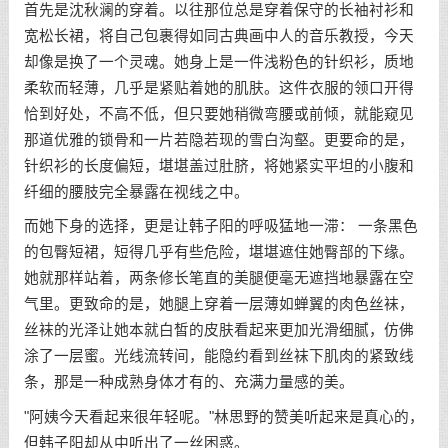
首先是沈秋澜的穿着。以往那位总是穿着保守的长袖衬衫和
宽松长裙，将自己包裹得如同古典画中人的音乐教授，今天
却像是换了一个灵魂。她身上是一件浅粉色的针织衫，质地
柔软而轻薄，几乎是紧贴着她的肌肤。这件衣服的领口开得
恰到好处，不高不低，但只要她稍微弯腰或前倾，就能窥见
那道优雅的锁骨和一片若隐若现的雪白沟壑。更要命的是，
针织衫的长度偏短，堪堪盖过肚脐，将她紧实平坦的小腹和
纤细的腰肢完全暴露在视线之中。
而她下身的选择，更是让韩子阳的呼吸猛地一滞： 一条黑色
的包臀短裙，短得几乎有些危险，堪堪遮住她臀部的下缘。
她就那样站着，两条修长笔直的美腿便毫无遮挡地暴露在空
气里。更致命的是，她腿上穿着一层薄如蝉翼的肉色丝袜，
丝袜的光泽让她本就白皙的皮肤看起来更加光滑细腻，仿佛
涂了一层蜜。光线流转间，能隐约看到丝袜下肌肉的紧致线
条，那是一种成熟身体才有的、充满力量感的美。
"阿姨今天看起来很年轻呢。"林思野的赞美听起来是真心的，
但韩子阳却从中听出了一丝困惑。