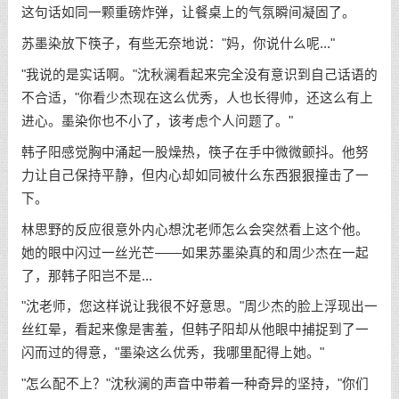
这句话如同一颗重磅炸弹，让餐桌上的气氛瞬间凝固了。
苏墨染放下筷子，有些无奈地说："妈，你说什么呢..."
"我说的是实话啊。"沈秋澜看起来完全没有意识到自己话语的
不合适，"你看少杰现在这么优秀，人也长得帅，还这么有上
进心。墨染你也不小了，该考虑个人问题了。"
韩子阳感觉胸中涌起一股燥热，筷子在手中微微颤抖。他努
力让自己保持平静，但内心却如同被什么东西狠狠撞击了一
下。
林思野的反应很意外内心想沈老师怎么会突然看上这个他。
她的眼中闪过一丝光芒——如果苏墨染真的和周少杰在一起
了，那韩子阳岂不是...
"沈老师，您这样说让我很不好意思。"周少杰的脸上浮现出一
丝红晕，看起来像是害羞，但韩子阳却从他眼中捕捉到了一
闪而过的得意，"墨染这么优秀，我哪里配得上她。"
"怎么配不上？"沈秋澜的声音中带着一种奇异的坚持，"你们