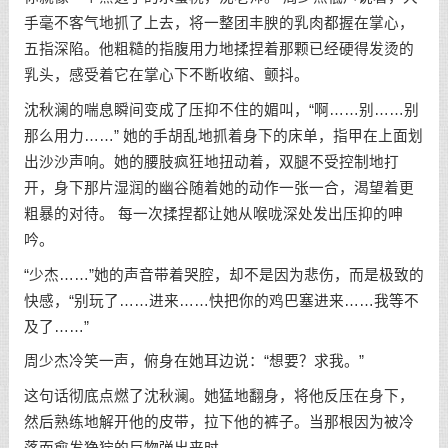
手毫不客气地抓了上去，将一整团丰腴的乳肉都握在掌心，
五指深陷。他粗糙的指腹用力地揉捏着那颗已经硬得发烫的
乳头，感受着它在掌心下不断收缩、颤抖。
沈秋澜的喘息瞬间变成了压抑不住的媚叫，“啊……别……别
那么用力……” 她的手胡乱地抓着身下的床单，指甲在上面划
出沙沙声响。她的腰肢疯狂地扭动着，双腿不受控制地打
开，身下那片湿润的幽谷随着她的动作一张一合，渴望着更
粗暴的对待。 每一次揉捏都让她从喉咙深处发出压抑的呻
吟。
“少杰……”她的声音带着哭腔，却不是因为悲伤，而是极致的
快感，“别玩了……进来……快把你的鸡巴塞进来……我等不
及了……”
周少杰冷笑一声，俯身在她耳边说：“想要？求我。”
这句话彻底点燃了沈秋澜。她猛地翻身，将他反压在身下，
然后熟练地解开他的皮带，拉下他的裤子。当那根因为被冷