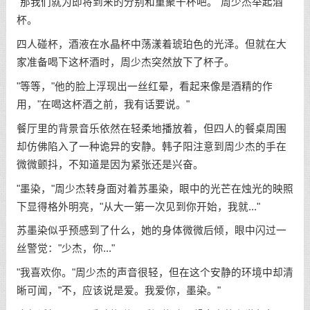
"那我们就为即将到来的分别和重聚干杯吧。"周少杰举起酒
杯。
四人碰杯，酒液在水晶杯中荡漾着琥珀色的光泽。但就在大
家准备喝下这杯酒时，周少杰突然放下了杯子。
"等等，"他的脸上浮现出一丝红晕，看起来像是酒精的作
用，"在喝这杯酒之前，我有话要说。"
餐厅里的背景音乐依然在轻柔地播放着，但四人的餐桌周围
却仿佛陷入了一种诡异的安静。韩子阳注意到周少杰的手在
微微颤抖，不知道是因为紧张还是兴奋。
"墨染，"周少杰转身面对着苏墨染，眼中的光芒在烛光的映照
下显得格外明亮，"从大一第一次见到你开始，我就..."
苏墨染似乎预感到了什么，她的身体微微后倾，眼中闪过一
丝警觉："少杰，你..."
"我喜欢你。"周少杰的声音很轻，但在这个安静的环境中却清
晰可闻，"不，应该说是爱。我爱你，墨染。"