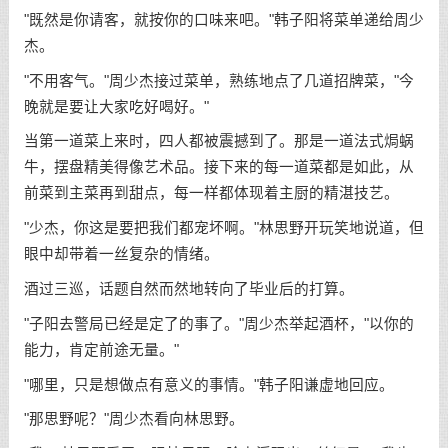
"既然是你请客，就按你的口味来吧。"韩子阳将菜单递给周少
杰。
"不用客气。"周少杰接过菜单，熟练地点了几道招牌菜，"今
晚就是要让大家吃好喝好。"
当第一道菜上来时，四人都被震撼到了。那是一道法式焗蜗
牛，摆盘精美得像艺术品。接下来的每一道菜都是如此，从
前菜到主菜再到甜点，每一样都体现着主厨的精湛技艺。
"少杰，你这是要把我们都宠坏啊。"林思野开玩笑地说道，但
眼中却带着一丝复杂的情绪。
酒过三巡，话题自然而然地转向了毕业后的打算。
"子阳去警局已经是定了的事了。"周少杰举起酒杯，"以你的
能力，肯定前途无量。"
"哪里，只是想做点有意义的事情。"韩子阳谦虚地回应。
"那思野呢？"周少杰看向林思野。