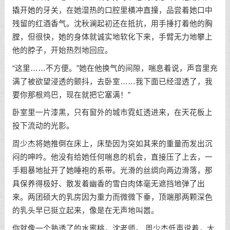
撬开她的牙关，在她湿热的口腔里横冲直撞，品尝着她口中
残留的红酒香气。沈秋澜起初还在抵抗，用手捶打着他的胸
膛，但很快，她的身体就诚实地软化下来，手臂无力地攀上
他的脖子，开始热烈地回应。
“这里……不方便。”她在他换气的间隙，喘息着说，声音里充
满了被欲望浸透的颤抖，去卧室……我下面已经湿透了，我
要你那根鸡巴，现在就把它塞满！”
卧室里一片漆黑，只有窗外的城市霓虹透进来，在天花板上
投下流动的光影。
周少杰将她推倒在床上，床垫因为突如其来的重量而发出沉
闷的呻吟。他没有给她任何喘息的机会，直接压了上去，一
手粗暴地扯开了她睡袍的系带。光滑的丝绸向两边滑落，那
具保养得极好、散发着幽香的雪白肉体毫无遮挡地弹了出
来。两团硕大的乳房因为重力而微微下垂，顶端那两颗深色
的乳头早已挺立起来，像是在无声地叫嚣。
你就像一个熟透了的水蜜桃，沈老师。 周少杰低声说着，大