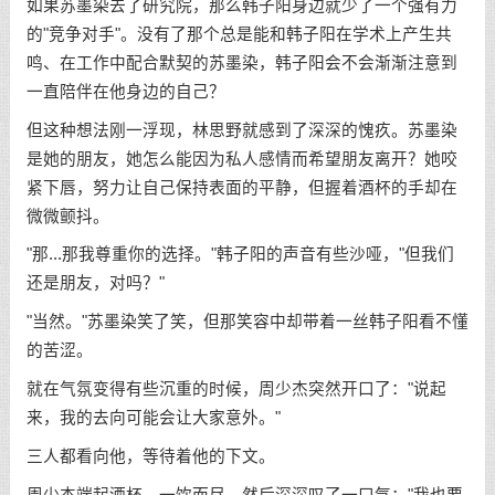
如果苏墨染去了研究院，那么韩子阳身边就少了一个强有力
的"竞争对手"。没有了那个总是能和韩子阳在学术上产生共
鸣、在工作中配合默契的苏墨染，韩子阳会不会渐渐注意到
一直陪伴在他身边的自己？
但这种想法刚一浮现，林思野就感到了深深的愧疚。苏墨染
是她的朋友，她怎么能因为私人感情而希望朋友离开？她咬
紧下唇，努力让自己保持表面的平静，但握着酒杯的手却在
微微颤抖。
"那...那我尊重你的选择。"韩子阳的声音有些沙哑，"但我们
还是朋友，对吗？"
"当然。"苏墨染笑了笑，但那笑容中却带着一丝韩子阳看不懂
的苦涩。
就在气氛变得有些沉重的时候，周少杰突然开口了："说起
来，我的去向可能会让大家意外。"
三人都看向他，等待着他的下文。
周少杰端起酒杯，一饮而尽，然后深深叹了一口气："我也要