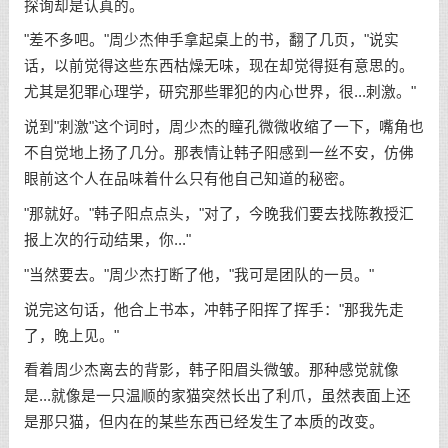
探询却是认真的。
"差不多吧。"周少杰伸手拿起桌上的书，翻了几页，"说实
话，以前觉得这些东西枯燥无味，现在却觉得挺有意思的。
尤其是犯罪心理学，研究那些罪犯的内心世界，很...刺激。"
说到"刺激"这个词时，周少杰的瞳孔微微收缩了一下，嘴角也
不自觉地上扬了几分。那表情让韩子阳感到一丝不安，仿佛
眼前这个人在品味着什么只有他自己知道的秘密。
"那就好。"韩子阳点点头，"对了，今晚我们要去找陈教授汇
报上次的行动结果，你..."
"当然要去。"周少杰打断了他，"我可是团队的一员。"
说完这句话，他合上书本，冲韩子阳挥了挥手："那我先走
了，晚上见。"
看着周少杰离去的背影，韩子阳眉头微皱。那种感觉就像
是...就像是一只温顺的家猫突然长出了利爪，虽然表面上还
是那只猫，但内在的某些东西已经发生了本质的改变。