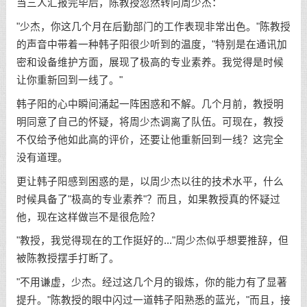
当三人汇报完毕后，陈教授忽然转向周少杰：
"少杰，你这几个月在后勤部门的工作表现非常出色。"陈教授
的声音中带着一种韩子阳很少听到的温度，"特别是在通讯加
密和设备维护方面，展现了极高的专业素养。我觉得是时候
让你重新回到一线了。"
韩子阳的心中瞬间涌起一阵困惑和不解。几个月前，教授明
明同意了自己的怀疑，将周少杰调离了队伍。可现在，教授
不仅给予他如此高的评价，还要让他重新回到一线？这完全
没有道理。
更让韩子阳感到困惑的是，以周少杰以往的技术水平，什么
时候具备了"极高的专业素养"？而且，如果教授真的怀疑过
他，现在这样做岂不是很危险？
"教授，我觉得现在的工作挺好的..."周少杰似乎想要推辞，但
被陈教授摆手打断了。
"不用谦虚，少杰。经过这几个月的锻炼，你的能力有了显著
提升。"陈教授的眼中闪过一道韩子阳熟悉的蓝光，"而且，接