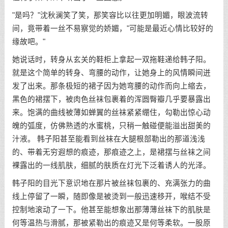
"是吗？"沈秋澜笑了笑，那笑容比以往更加明媚，眼波流转
间，竟带着一丝不易察觉的娇媚，"可能是最近心情比较好的
缘故吧。"
她说话时，转身从玄关的鞋柜上拿起一双拖鞋递给韩子阳。
就是这个简单的转身、弯腰的动作，让她身上的风情瞬间迸
发了出来。那条极短的裙子因为她弯腰的动作而向上缩去，
黑色的裙摆下，被肉色丝袜包裹着的浑圆臀瓣几乎要暴露出
来。饱满的曲线被薄如蝉翼的丝袜紧紧绷住，勾勒出惊心动
魄的弧度，仿佛熟透的水蜜桃，只稍一触碰便能溢出甜美的
汁液。 韩子阳甚至能看到丝袜在大腿根部勒出的那道浅浅
的、带着无穷遐想的痕迹，那痕迹之上，是裙摆与丝袜之间
裸露出的一线肌肤，细腻的肤质在灯光下泛着诱人的光泽。
韩子阳的目光下意识地在那片被丝袜包裹的、充满张力的曲
线上停留了一瞬，随即像是被烫到一般迅速移开，喉结不受
控制地滚动了一下。他甚至能想象出那薄薄丝袜下的肌肤是
何等温热与滑腻，那被紧勒出的痕迹又是何等柔软。一股原