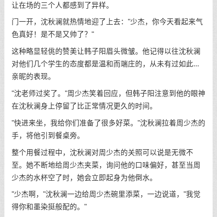
让在场的三个人都感到了异样。
门一开，沈秋澜就热情地迎了上去："少杰，你今天看起来气
色真好！是不是又帅了？"
这种略显轻佻的赞美让韩子阳眉头微皱。他记得以往沈秋澜
对他们几个学生的态度都是温和而端庄的，从未有过如此...
亲昵的表现。
"沈老师过奖了。"周少杰笑着回应，但韩子阳注意到他的眼神
在沈秋澜身上停留了比正常情况更久的时间。
"快进来坐，我给你们准备了很多好菜。"沈秋澜拉着周少杰的
手，将他引到餐桌旁。
整个用餐过程中，沈秋澜对周少杰的关照可以说是无微不
至。她不断地给周少杰夹菜，询问他的口味偏好，甚至当周
少杰的水杯空了时，她会立即起身为他倒水。
"少杰啊，"沈秋澜一边给周少杰碗里添菜，一边说道，"我觉
得你和墨染挺般配的。"