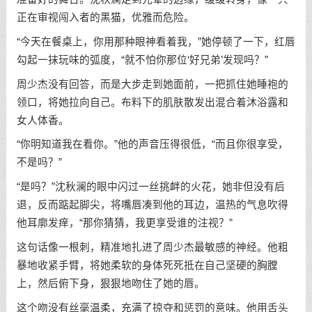
正在审视闯入者的黑猫，优雅而危险。
“今天在餐桌上，你用那种眼神看着我，”她停顿了一下，红唇
勾起一抹玩味的弧度，“就不怕你那位‘好兄弟’发现吗？”
周少杰没有回答，而是大步走到她面前，一把抓住她睡袍的
领口，将她拉向自己。布料下的肌肤散发出混合着沐浴露和
女人体香。
“你明知道我在看你。”他的声音压得很低，“而且你很享受，
不是吗？”
“是吗？”沈秋澜的眼中闪过一丝挑衅的火花，她非但没有后
退，反而踮起脚尖，将嘴唇凑到他的耳边，温热的气息吹得
他耳廓发痒，“那你猜猜，我更享受谁的注视？”
这句话像一根刺，精准地扎进了周少杰最敏感的神经。他粗
暴地收紧手臂，将她柔软的身体死死抵在自己坚硬的胸膛
上，然后俯下身，狠狠地吻住了她的唇。
这个吻没有丝毫温柔，充满了掠夺和惩罚的意味。他用舌头