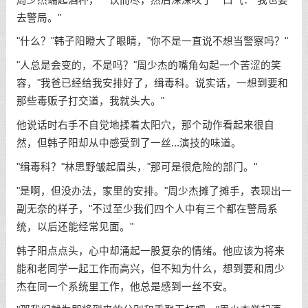
去警局。"
"什么？"韩子阳瞪大了眼睛，"你不是一直说不想当警察吗？"
"人总是会变的，不是吗？"周少杰的嘴角勾起一个苦涩的笑
容，"我爸已经给我安排好了，缉毒科。说实话，一想到要和
那些毒贩子打交道，我就头大。"
他说话时右手不自觉地揉着太阳穴，那个动作看起来很自
然，但韩子阳却从中感受到了一丝...演技的味道。
"缉毒科？"林思野皱起眉头，"那可是很危险的部门。"
"是啊，但没办法，家里的安排。"周少杰摊了摊手，表现出一
副无奈的样子，"不过至少我们四个人中有三个都在警局系
统，以后还能经常见面。"
韩子阳点点头，心中却涌起一股复杂的情绪。他应该为将来
能和老同学一起工作而高兴，但不知为什么，想到要和周少
杰在同一个系统里工作，他总是感到一丝不安。