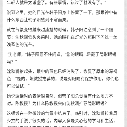
年轻人就是太谦虚了。有些事情，错过了就没有了。"
说到这里，她的目光在韩子阳身上停留了一下，那眼神中有
什么东西让韩子阳感到不寒而栗。
就在气氛变得越来越尴尬的时候，韩子阳注意到了一个细
节：沈秋澜低头夹菜时，她的瞳孔在灯光的照射下闪过一丝
浅蓝色的光芒。
"沈老师，"韩子阳忍不住问道，"您的眼睛...是戴了隐形眼镜
吗？"
沈秋澜抬起头，眼中的蓝色已经消失了，恢复了原本的深褐
色："是的，陈教授推荐的，说是对眼睛有保护作用。你们也
可以试试。"
她说这话时的表情很自然，但韩子阳总觉得有什么地方不
对。陈教授？为什么陈教授会向沈秋澜推荐隐形眼镜？
这顿饭在一种微妙的气氛中结束了。临别时，沈秋澜拉着周
少杰的手说了很久的话，内容大多是关心他的学习和生活，