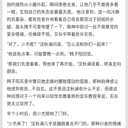
始的燥热从小腹升起，瞬间席卷全身，让他几乎不敢再多看
一眼，生怕自己的失态会暴露无遗。 他注意到，连一向冷静
的苏墨染，都有些意外地看着自己母亲那双过于招摇的长
腿，眉头微不可查地蹙了一下，眼神中掠过一丝不易察觉的
复杂情绪，仿佛是不悦，又似乎带着些许无奈。
"对了，少杰呢？"沈秋澜问道，"怎么没和你们一起来？"
"他说有点事，可能要晚一点到。"韩子阳回答。
"那我们先准备着，等他来了再开饭。"沈秋澜说着，转身走向
厨房。
韩子阳无意中瞥见她走路时腰肢摆动的弧度，那种韵律感让
他感到有些...不自在。这不是说沈秋澜有什么不妥，而是这
种风情对于一个向来以知性优雅着称的音乐教授来说，实在
是太过突然了。
半个小时后，周少杰按响了门铃。
"少杰来了！"沈秋澜几乎是蹦跳着去开门的，那种兴奋的情绪