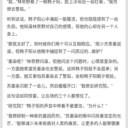
"我..."林思野看了一眼韩子阳，脸上浮现出一丝红晕，"我也
想去警局。"
听到这话，韩子阳心中涌起一股暖流，但也隐隐感到了一丝
负担。他知道林思野对自己的感情，但他的心却在另一个人
身上。
"那就太好了，到时候你们两个可以互相照应。"周少杰笑着说
道，但韩子阳从他眼中捕捉到了一闪而过的...嫉妒？
"墨染呢？"林思野问道，但她问这个问题时，心情是复杂的。
一方面她希望苏墨染也去警局，这样韩子阳就不会孤单；另
一方面，她又害怕苏墨染去了警局，会和韩子阳朝夕相处。
苏墨染沉默了一会儿，然后缓缓开口："我想去研究院。"
这句话如同惊雷，让在场的三个人都愣住了。
"研究院？"韩子阳的声音中带着不敢置信，"为什么？"
"我想研制一种新的基因药剂，"苏墨染的眼中闪烁着坚定的光
芒，"能够减少未来疾病对人类的痛苦，让更多的人能够健康