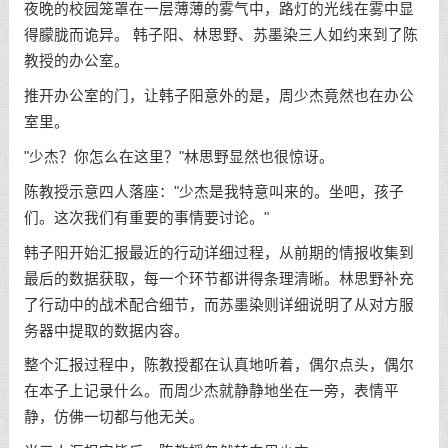
夜晚的校园笼罩在一层薄薄的雾气中，路灯的光线在雾中显
得朦胧而诡异。 韩子阳、林思野、苏墨染三人如约来到了陈
教授的办公室。
推开办公室的门，让韩子阳意外的是，周少杰竟然也在办公
室里。
"少杰？你怎么在这里？"林思野显然也很惊讶。
陈教授示意四人落座："少杰是我特意叫来的。坐吧，孩子
们。这次我们有重要的事情要讨论。"
韩子阳开始汇报最近的行动详细过程，从前期的情报收集到
最后的数据获取，每一个环节都讲得条理清晰。林思野补充
了行动中的战术配合细节，而苏墨染则详细说明了从对方服
务器中提取的数据内容。
整个汇报过程中，陈教授都在认真地听着，偶尔点头，偶尔
在本子上记录什么。而周少杰就静静地坐在一旁，表情平
静，仿佛一切都与他无关。