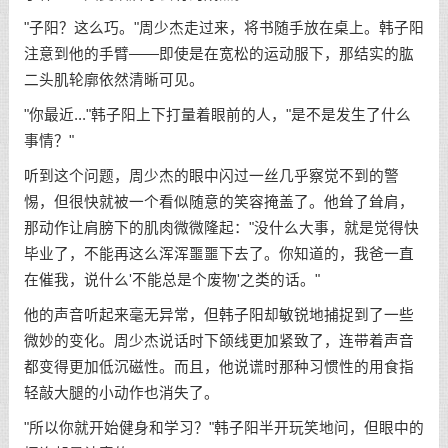
"子阳？这么巧。"周少杰走过来，将书随手放在桌上。韩子阳
注意到他的手臂——即使是在宽松的运动服下，那结实的肱
二头肌轮廓依然清晰可见。
"你最近..."韩子阳上下打量着眼前的人，"是不是发生了什么
事情？"
听到这个问题，周少杰的眼中闪过一丝几乎察觉不到的警
惕，但很快就被一个看似随意的笑容掩盖了。他耸了耸肩，
那动作让肩膀下的肌肉微微隆起："没什么大事，就是觉得快
毕业了，不能再这么浑浑噩噩下去了。你知道的，我爸一直
在催我，说什么'不能总是个废物'之类的话。"
他的声音听起来毫无异常，但韩子阳却敏锐地捕捉到了一些
微妙的变化。周少杰说话时下颌线更加紧致了，连带着声音
都变得更加低沉磁性。而且，他说谎时那种习惯性的用食指
轻敲大腿的小动作也消失了。
"所以你就开始健身和学习？"韩子阳半开玩笑地问，但眼中的