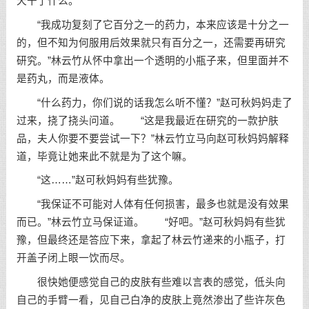
天干了什么。
“我成功复刻了它百分之一的药力，本来应该是十分之一
的，但不知为何服用后效果就只有百分之一，还需要再研究
研究。”林云竹从怀中拿出一个透明的小瓶子来，但里面并不
是药丸，而是液体。
“什么药力，你们说的话我怎么听不懂？”赵可秋妈妈走了
过来，挠了挠头问道。 “这是我最近在研究的一款护肤
品，夫人你要不要尝试一下？”林云竹立马向赵可秋妈妈解释
道，毕竟让她来此不就是为了这个嘛。
“这……”赵可秋妈妈有些犹豫。
“我保证不可能对人体有任何损害，最多也就是没有效果
而已。”林云竹立马保证道。 “好吧。”赵可秋妈妈有些犹
豫，但最终还是答应下来，拿起了林云竹递来的小瓶子，打
开盖子闭上眼一饮而尽。
很快她便感觉自己的皮肤有些难以言表的感觉，低头向
自己的手臂一看，见自己白净的皮肤上竟然渗出了些许灰色