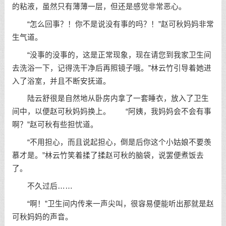
的粘液，虽然只有薄薄一层，但还是感觉非常恶心。
“怎么回事？！你不是说没有事的吗？！”赵可秋妈妈非常
生气道。
“没事的没事的，这是正常现象，现在请您到我家卫生间
去洗浴一下，记得洗干净后再照镜子哦。”林云竹引导着她进
入了浴室，并且不断安抚道。
陆云舒很是自然地从卧房内拿了一套睡衣，放入了卫生
间中，以便赵可秋妈妈换上。 “阿姨，我妈妈会不会有事
啊？”赵可秋有些担忧道。
“不用担心，而且说起担心，倒是后你这个小姑娘不要羡
慕才是。”林云竹笑着揉了揉赵可秋的脑袋，说罢便煮饭去
了。
不久过后……
“啊！”卫生间内传来一声尖叫，很容易便能听出那就是赵
可秋妈妈的声音。