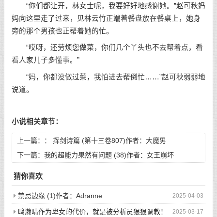
“你们都让开，林女士呢，我要好好地感谢她。”赵可秋妈
妈向这里走了过来，见林云竹正端着餐盘放在餐桌上，她身
旁的那个男孩也正帮着她的忙。
“哎呀，还劳烦您做菜，你们几个丫头也不去帮着点，看
看人家儿子多懂事。”
“妈，你都没做过菜，我怕进去帮倒忙……”赵可秋弱弱地
说道。
小说相关章节：
上一篇：：
挥剑诗篇 (第十三卷807)作者：大魔男
下一篇：
我的超能力果然有问题 (38)作者：女王崩坏
猜你喜欢
禁忌边缘 (1)作者：Adranne
2025-04-03
鸣濑晴作为卑女的代价，就是被分析员狠狠调教！
2025-03-17