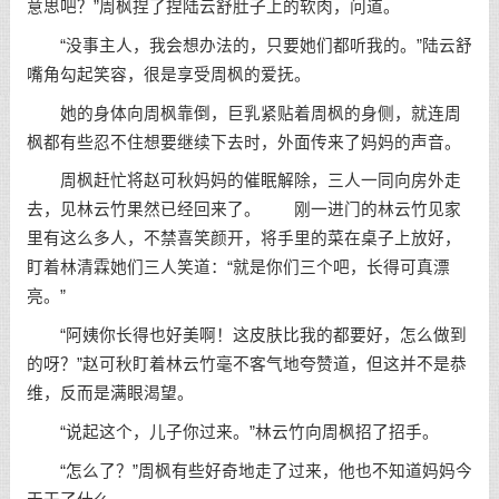
意思吧？”周枫捏了捏陆云舒肚子上的软肉，问道。
“没事主人，我会想办法的，只要她们都听我的。”陆云舒
嘴角勾起笑容，很是享受周枫的爱抚。
她的身体向周枫靠倒，巨乳紧贴着周枫的身侧，就连周
枫都有些忍不住想要继续下去时，外面传来了妈妈的声音。
周枫赶忙将赵可秋妈妈的催眠解除，三人一同向房外走
去，见林云竹果然已经回来了。 刚一进门的林云竹见家
里有这么多人，不禁喜笑颜开，将手里的菜在桌子上放好，
盯着林清霖她们三人笑道：“就是你们三个吧，长得可真漂
亮。”
“阿姨你长得也好美啊！这皮肤比我的都要好，怎么做到
的呀？”赵可秋盯着林云竹毫不客气地夸赞道，但这并不是恭
维，反而是满眼渴望。
“说起这个，儿子你过来。”林云竹向周枫招了招手。
“怎么了？”周枫有些好奇地走了过来，他也不知道妈妈今