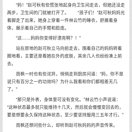
“妈！”赵可秋有些慌张地起身向卫生间走去，但她还没走
两步，卫生间的门就被打开了。 “孩子们！”赵可秋妈妈光
着脚走了出来，她身上穿着一件林云竹的睡衣，舒展着身
体，展示着自己的手臂和脸庞。
“这……妈妈你变得好漂亮啊？！”
站在原地的赵可秋立马向前走去，围着自己的妈妈转着
圈地看，主要还是看她在外的皮肤，其余几人也纷纷凑上前
去。
周枫一时也有些诧异，悄悄走到厨房问道：“妈，你不是
说只有百分之一的功效吗？为什么我看和你们都相差无几
了。”
“那只是外表，身体里可没有变化。”林云竹小声说道：
“这种状态最多就只能维持十几天，然后就会慢慢变回去的，
要是想要永久保持这种状态，至少要坚持服用三五年才行。”
周枫还想问些什么，却听到赵可秋妈妈的声音传来。